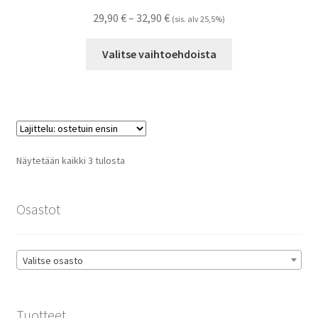
Hintaluokka:
29,90
€
–
32,90
€
(sis. alv 25,5%)
29,90 €
Tällä
-
Valitse vaihtoehdoista
tuotteella
32,90 €
on
useampi
muunnelma.
Voit
tehdä
Suosituimmat
Näytetään kaikki 3 tulosta
valinnat
ensin
tuotteen
sivulla.
Osastot
Valitse osasto
Tuotteet