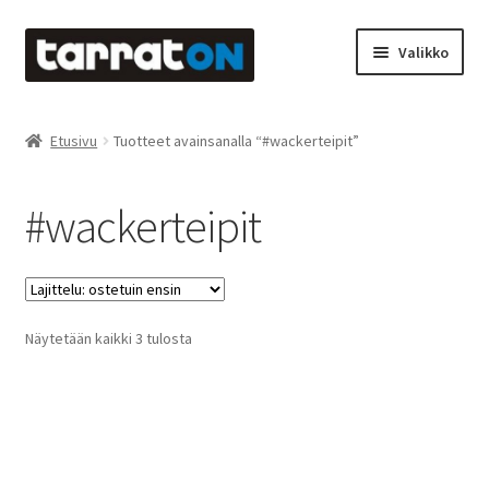
Siirry
Siirry
Valikko
navigointiin
sisältöön
Etusivu
Etusivu
Tuotteet avainsanalla “#wackerteipit”
Kyltit
#wackerteipit
Laserleikkaus & -kaiverrus
Mainosteippaukset & teippausten poisto
Suosituimmat
Näytetään kaikki 3 tulosta
Muovitarrat & tulostetut tarrat
ensin
Oma tili
Ostoskori