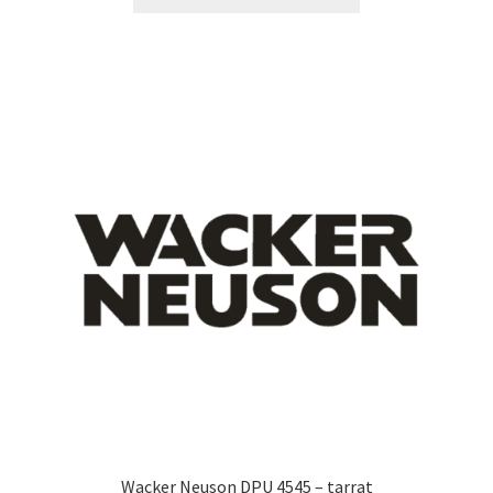
tuotteella
24,90 €
on
useampi
muunnelma.
Voit
tehdä
valinnat
tuotteen
sivulla.
Wacker Neuson DPU 4545 – tarrat