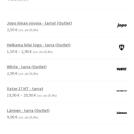
Jopo ilman viivoja - tarrat (Outlet)
2,50
€
(sis. alv 25,5%)
Helkama kilpi logo - tarra (Outlet)
Hintaluokka:
1,50
€
–
2,90
€
(sis. alv 25,5%)
1,50 €
-
White - tarra (Outlet)
2,90 €
2,90
€
(sis. alv 25,5%)
Vator 17 HT - tarrat
Hintaluokka:
19,90
€
–
29,90
€
(sis. alv 25,5%)
19,90 €
-
Lännen - tarra (Outlet)
29,90 €
9,90
€
(sis. alv 25,5%)