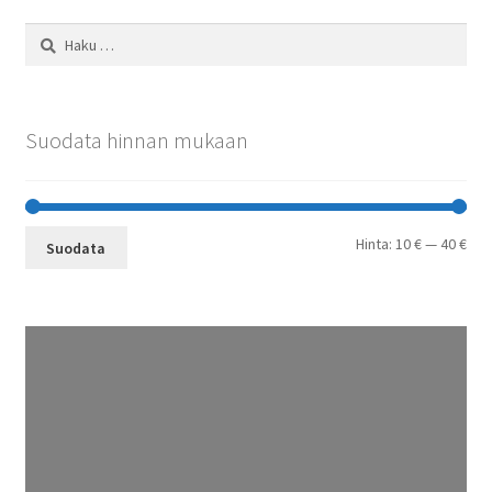
Haku:
Suodata hinnan mukaan
Min
Mak
Hinta:
10 €
—
40 €
Suodata