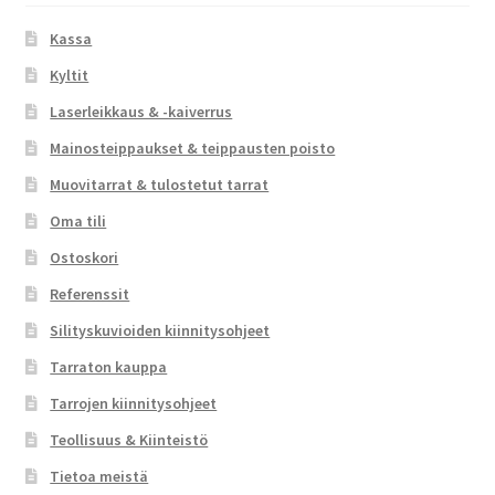
Kassa
Kyltit
Laserleikkaus & -kaiverrus
Mainosteippaukset & teippausten poisto
Muovitarrat & tulostetut tarrat
Oma tili
Ostoskori
Referenssit
Silityskuvioiden kiinnitysohjeet
Tarraton kauppa
Tarrojen kiinnitysohjeet
Teollisuus & Kiinteistö
Tietoa meistä