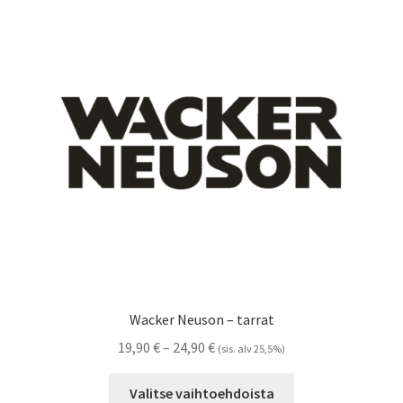
Voit
tehdä
valinnat
tuotteen
sivulla.
Wacker Neuson – tarrat
Hintaluokka:
19,90
€
–
24,90
€
(sis. alv 25,5%)
19,90 €
Tällä
-
Valitse vaihtoehdoista