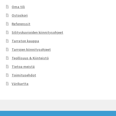
Oma tili
Ostoskori
Referenssit
Silityskuvioiden kiinnitysohjeet
Tarraton kauppa
Tarrojen kiinnitysohjeet
Teollisuus & Kiinteistö
Tietoa meistä
Toimitusehdot
Värikartta