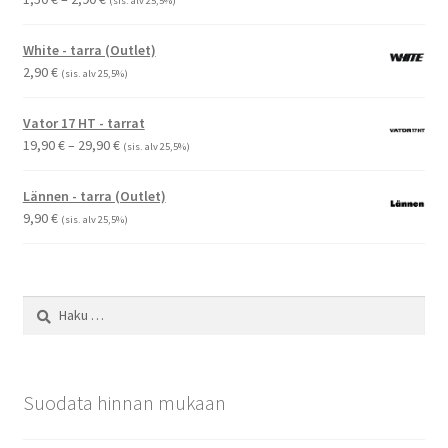
(sis. alv 25,5%)
1,50 €
-
White - tarra (Outlet)
2,90 €
2,90
€
(sis. alv 25,5%)
Vator 17 HT - tarrat
Hintaluokka:
19,90
€
–
29,90
€
(sis. alv 25,5%)
19,90 €
-
Lännen - tarra (Outlet)
29,90 €
9,90
€
(sis. alv 25,5%)
Haku:
Suodata hinnan mukaan