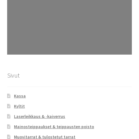
Sivut
Kassa
Kyltit
Laserleikkaus & -kaiverrus
Mainosteippaukset & teippausten poisto
Muovitarrat & tulostetut tarrat