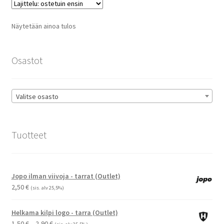
Voit
tehdä
Näytetään ainoa tulos
valinnat
tuotteen
sivulla.
Osastot
Valitse osasto
Tuotteet
Jopo ilman viivoja - tarrat (Outlet)
2,50
€
(sis. alv 25,5%)
Helkama kilpi logo - tarra (Outlet)
Hintaluokka:
1,50
€
–
2,90
€