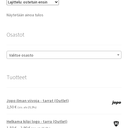
Voit
tehdä
Näytetään ainoa tulos
valinnat
tuotteen
sivulla.
Osastot
Valitse osasto
Tuotteet
Jopo ilman viivoja - tarrat (Outlet)
2,50
€
(sis. alv 25,5%)
Helkama kilpi logo - tarra (Outlet)
Hintaluokka:
1,50
€
–
2,90
€