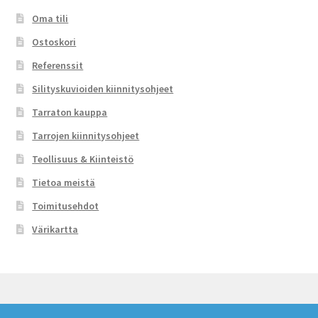
Oma tili
Ostoskori
Referenssit
Silityskuvioiden kiinnitysohjeet
Tarraton kauppa
Tarrojen kiinnitysohjeet
Teollisuus & Kiinteistö
Tietoa meistä
Toimitusehdot
Värikartta