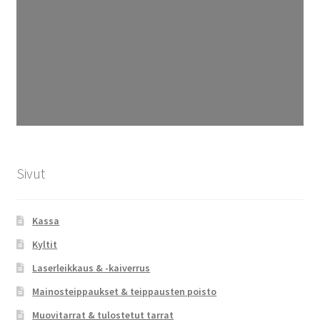
Sivut
Kassa
Kyltit
Laserleikkaus & -kaiverrus
Mainosteippaukset & teippausten poisto
Muovitarrat & tulostetut tarrat