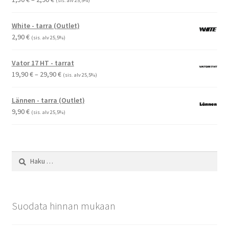
(sis. alv 25,5%)
1,50 €
-
White - tarra (Outlet)
2,90 €
2,90
€
(sis. alv 25,5%)
Vator 17 HT - tarrat
Hintaluokka:
19,90
€
–
29,90
€
(sis. alv 25,5%)
19,90 €
-
Lännen - tarra (Outlet)
29,90 €
9,90
€
(sis. alv 25,5%)
Haku:
Suodata hinnan mukaan