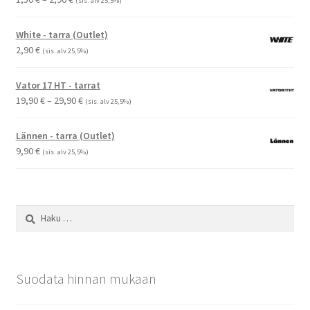
(sis. alv 25,5%)
1,50 €
-
White - tarra (Outlet)
2,90 €
2,90
€
(sis. alv 25,5%)
Vator 17 HT - tarrat
Hintaluokka:
19,90
€
–
29,90
€
(sis. alv 25,5%)
19,90 €
-
Lännen - tarra (Outlet)
29,90 €
9,90
€
(sis. alv 25,5%)
Haku:
Suodata hinnan mukaan