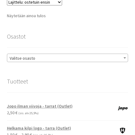
Voit
tehdä
Näytetään ainoa tulos
valinnat
tuotteen
sivulla.
Osastot
Valitse osasto
Tuotteet
Jopo ilman viivoja - tarrat (Outlet)
2,50
€
(sis. alv 25,5%)
Helkama kilpi logo - tarra (Outlet)
Hintaluokka:
1,50
€
–
2,90
€