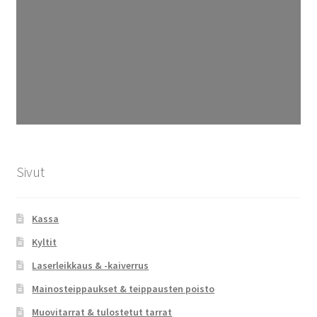
Sivut
Kassa
Kyltit
Laserleikkaus & -kaiverrus
Mainosteippaukset & teippausten poisto
Muovitarrat & tulostetut tarrat