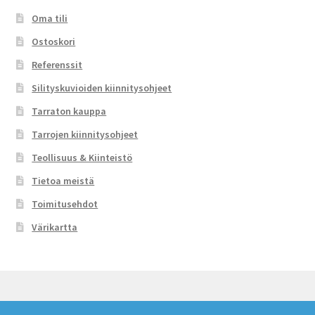
Oma tili
Ostoskori
Referenssit
Silityskuvioiden kiinnitysohjeet
Tarraton kauppa
Tarrojen kiinnitysohjeet
Teollisuus & Kiinteistö
Tietoa meistä
Toimitusehdot
Värikartta