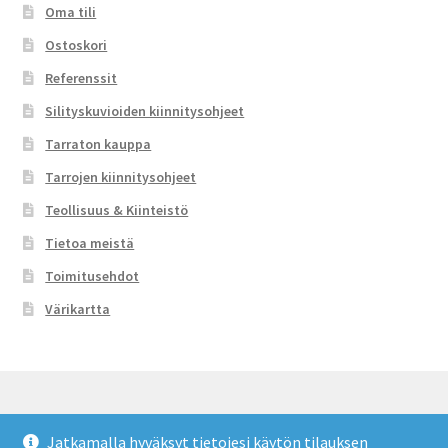
Oma tili
Ostoskori
Referenssit
Silityskuvioiden kiinnitysohjeet
Tarraton kauppa
Tarrojen kiinnitysohjeet
Teollisuus & Kiinteistö
Tietoa meistä
Toimitusehdot
Värikartta
Jatkamalla hyväksyt tietojesi käytön tilauksen