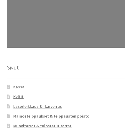
Sivut
Kassa
Kyltit
Laserleikkaus & -kaiverrus
Mainosteippaukset & teippausten poisto
Muovitarrat & tulostetut tarrat