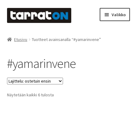
Siirry
Siirry
Valikko
navigointiin
sisältöön
Etusivu
Etusivu
Tuotteet avainsanalla “#yamarinvene”
Kyltit
#yamarinvene
Laserleikkaus & -kaiverrus
Mainosteippaukset & teippausten poisto
Suosituimmat
Näytetään kaikki 6 tulosta
Muovitarrat & tulostetut tarrat
ensin
Oma tili
Ostoskori