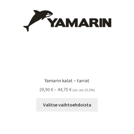
Referenssit
Silityskuvioiden kiinnitysohjeet
Tarrojen kiinnitysohjeet
Teollisuus & Kiinteistö
Tietoa meistä
Yamarin kalat – tarrat
Toimitusehdot
Hintaluokka:
29,90
€
–
44,70
€
(sis. alv 25,5%)
29,90 €
Tällä
Värikartta
-
Valitse vaihtoehdoista
tuotteella
44,70 €
on
Kassa
useampi
muunnelma.