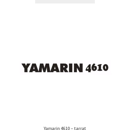
tuotteella
29,80 €
on
useampi
muunnelma.
Voit
tehdä
valinnat
tuotteen
sivulla.
Yamarin 4610 – tarrat