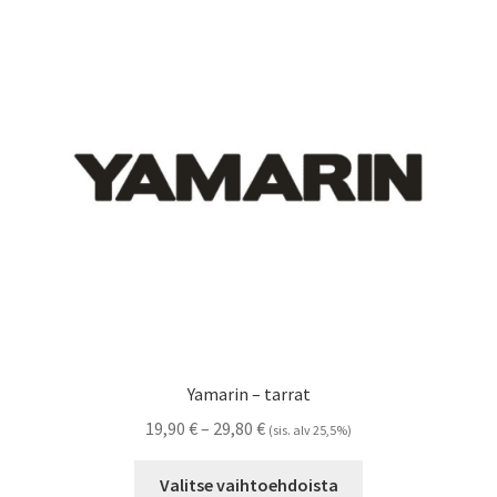
Voit
tehdä
valinnat
tuotteen
sivulla.
Yamarin – tarrat
Hintaluokka:
19,90
€
–
29,80
€
(sis. alv 25,5%)
19,90 €
Tällä
-
Valitse vaihtoehdoista