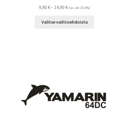
Hintaluokka:
9,90
€
–
14,90
€
(sis. alv 25,5%)
9,90 €
Tällä
-
Valitse vaihtoehdoista
tuotteella
14,90 €
on
useampi
muunnelma.
Voit
tehdä
valinnat
tuotteen
sivulla.