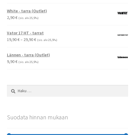
1,50 €
-
White - tarra (Outlet)
2,90 €
2,90
€
(sis. alv 25,5%)
Vator 17 HT - tarrat
Hintaluokka:
19,90
€
–
29,90
€
(sis. alv 25,5%)
19,90 €
-
Lännen - tarra (Outlet)
29,90 €
9,90
€
(sis. alv 25,5%)
Haku:
Suodata hinnan mukaan