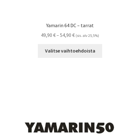
Yamarin 64 DC – tarrat
Hintaluokka:
49,90
€
–
54,90
€
(sis. alv 25,5%)
49,90 €
Tällä
-
Valitse vaihtoehdoista
tuotteella
54,90 €
on
useampi
muunnelma.
Voit
tehdä
valinnat
tuotteen
sivulla.