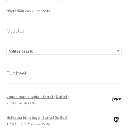
Voit
tehdä
Suosituimmat
Näytetään kaikki 6 tulosta
valinnat
ensin
tuotteen
sivulla.
Osastot
Valitse osasto
Tuotteet
Jopo ilman viivoja - tarrat (Outlet)
2,50
€
(sis. alv 25,5%)
Helkama kilpi logo - tarra (Outlet)
Hintaluokka:
1,50
€
–
2,90
€
(sis. alv 25,5%)