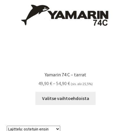
sivulla.
Yamarin 74 C – tarrat
Hintaluokka:
49,90
€
–
54,90
€
(sis. alv 25,5%)
49,90 €
Tällä
-
Valitse vaihtoehdoista
tuotteella
54,90 €
on
useampi
muunnelma.