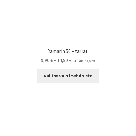
Yamarin 50 – tarrat
Hintaluokka:
9,90
€
–
14,90
€
(sis. alv 25,5%)
9,90 €
Tällä
-
Valitse vaihtoehdoista
tuotteella
14,90 €
on
useampi
muunnelma.
Voit
tehdä
valinnat
tuotteen