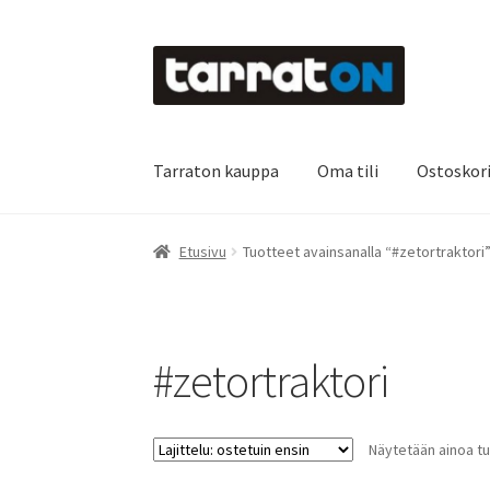
Siirry
Siirry
navigointiin
sisältöön
Tarraton kauppa
Oma tili
Ostoskor
Etusivu
Kyltit
Laserleikkaus & -kaiverrus
Main
Etusivu
Tuotteet avainsanalla “#zetortraktori
Oma tili
Ostoskori
Referenssit
Silityskuvioid
Tietoa meistä
Toimitusehdot
Värikartta
Kas
#zetortraktori
Näytetään ainoa tu