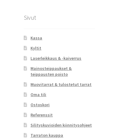
Sivut
Kassa
Kyltit
Laserleikkaus & -kaiverrus
Mainosteippaukset &
teippausten poisto
Muovitarrat & tulostetut tarrat
Oma tili
Ostoskori
Referenssit
Silityskuvioiden kiinnitysohjeet
Tarraton kauppa