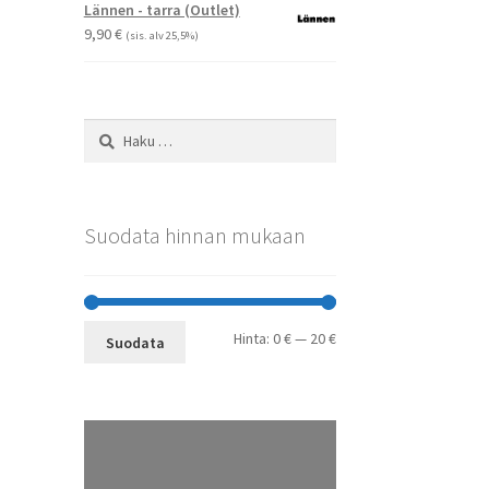
-
Lännen - tarra (Outlet)
29,90 €
9,90
€
(sis. alv 25,5%)
Haku:
Suodata hinnan mukaan
Minimihinta
Maksimihinta
Hinta:
0 €
—
20 €
Suodata