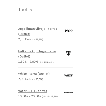
Tuotteet
Jopo ilman viivoja - tarrat
(Outlet)
2,50
€
(sis. alv 25,5%)
Helkama kilpi logo - tarra
(Outlet)
Hintaluokka:
1,50
€
–
2,90
€
(sis. alv 25,5%)
1,50 €
-
White - tarra (Outlet)
2,90 €
2,90
€
(sis. alv 25,5%)
Vator 17 HT - tarrat
Hintaluokka:
19,90
€
–
29,90
€
(sis. alv 25,5%)
19,90 €