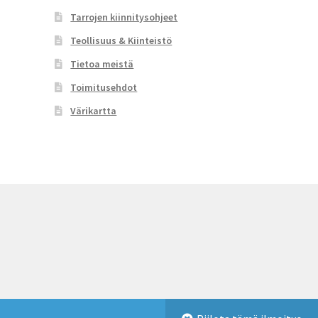
Tarrojen kiinnitysohjeet
Teollisuus & Kiinteistö
Tietoa meistä
Toimitusehdot
Värikartta