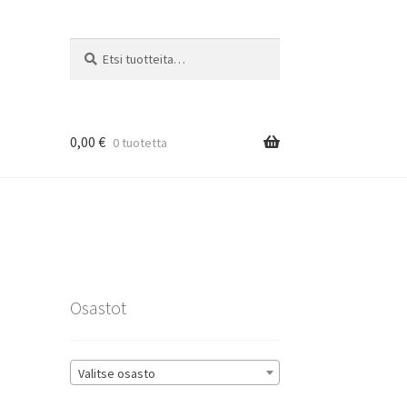
Etsi:
Haku
0,00
€
0 tuotetta
rat
Osastot
Valitse osasto