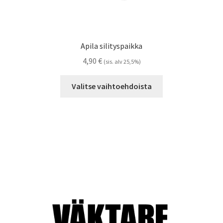
Apila silityspaikka
4,90
€
(sis. alv 25,5%)
Tällä
Valitse vaihtoehdoista
tuotteella
on
useampi
muunnelma.
Voit
tehdä
valinnat
tuotteen
sivulla.