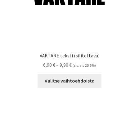
VÄKTARE teksti (silitettävä)
Hintaluokka:
6,90
€
–
9,90
€
(sis. alv 25,5%)
6,90 €
Tällä
-
Valitse vaihtoehdoista
tuotteella
9,90 €
on
useampi
muunnelma.
Voit
tehdä
valinnat