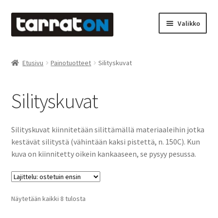
Siirry
Siirry
Valikko
navigointiin
sisältöön
Etusivu
Etusivu
Painotuotteet
Silityskuvat
Kyltit
Silityskuvat
Laserleikkaus & -kaiverrus
Mainosteippaukset & teippausten poisto
Silityskuvat kiinnitetään silittämällä materiaaleihin jotka
kestävät silitystä (vähintään kaksi pistettä, n. 150C). Kun
Muovitarrat & tulostetut tarrat
kuva on kiinnitetty oikein kankaaseen, se pysyy pesussa.
Oma tili
Suosituimmat
Näytetään kaikki 8 tulosta
Ostoskori
ensin