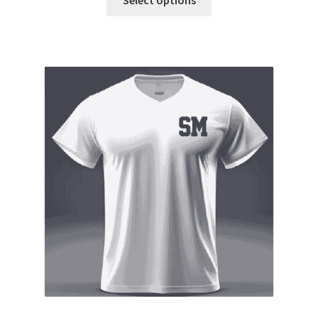
tuotteella
8,90 €
on
useampi
muunnelma.
Voit
tehdä
valinnat
tuotteen
sivulla.