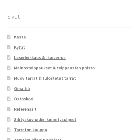
Sivut
Kassa
Kyltit
Laserleikkaus & -kaiverrus
Mainosteippaukset & teippausten poisto
Muovitarrat & tulostetut tarrat
Oma tili
Ostoskori
Referenssit
Silityskuvioiden kiinnitysohjeet
Tarraton kauppa