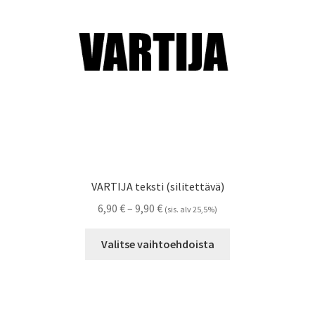
tuotteen
sivulla.
VARTIJA teksti (silitettävä)
Hintaluokka:
6,90
€
–
9,90
€
(sis. alv 25,5%)
6,90 €
Tällä
-
Valitse vaihtoehdoista
tuotteella
9,90 €
on
useampi
muunnelma.