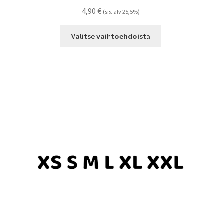
4,90
€
(sis. alv 25,5%)
Tällä
Valitse vaihtoehdoista
tuotteella
on
useampi
muunnelma.
Voit
tehdä
valinnat
tuotteen
sivulla.