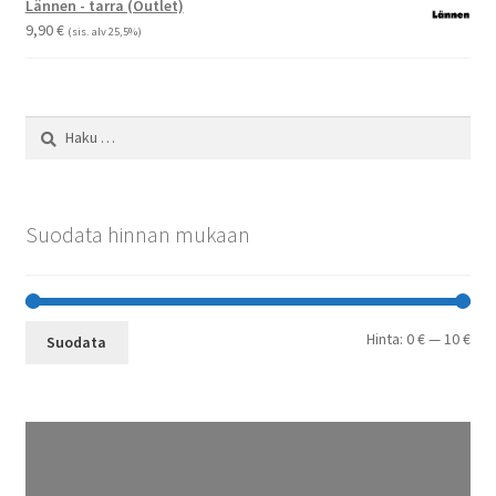
Lännen - tarra (Outlet)
29,90 €
9,90
€
(sis. alv 25,5%)
Haku:
Suodata hinnan mukaan
Min
Mak
Hinta:
0 €
—
10 €
Suodata