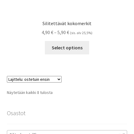
Silitettävät kokomerkit
Hintaluokka:
4,90
€
–
5,90
€
(sis. alv 25,5%)
4,90 €
Tällä
-
Select options
tuotteella
5,90 €
on
useampi
muunnelma.
Voit
tehdä
Suosituimmat
Näytetään kaikki 8 tulosta
valinnat
ensin
tuotteen
sivulla.
Osastot