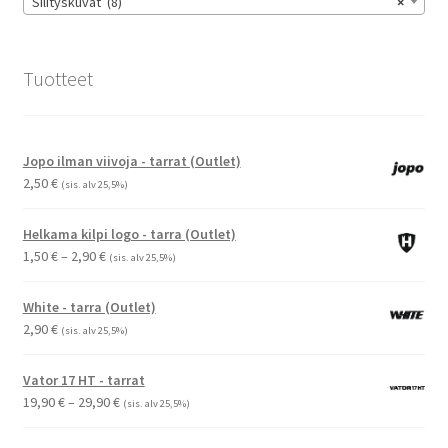
Silityskuvat (8)
×
Tuotteet
Jopo ilman viivoja - tarrat (Outlet)
2,50
€
(sis. alv 25,5%)
Helkama kilpi logo - tarra (Outlet)
Hintaluokka:
1,50
€
–
2,90
€
(sis. alv 25,5%)
1,50 €
-
White - tarra (Outlet)
2,90 €
2,90
€
(sis. alv 25,5%)
Vator 17 HT - tarrat
Hintaluokka:
19,90
€
–
29,90
€
(sis. alv 25,5%)
19,90 €
-