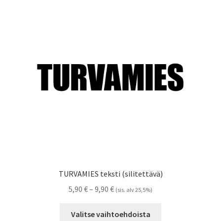
Voit
tehdä
valinnat
tuotteen
sivulla.
TURVAMIES teksti (silitettävä)
Hintaluokka:
5,90
€
–
9,90
€
(sis. alv 25,5%)
5,90 €
Tällä
-
Valitse vaihtoehdoista
tuotteella