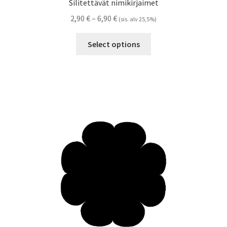
Silitettävät nimikirjaimet
Hintaluokka:
2,90
€
–
6,90
€
(sis. alv 25,5%)
2,90 €
Tällä
-
Select options
tuotteella
6,90 €
on
useampi
muunnelma.
Voit
tehdä
valinnat
tuotteen
sivulla.