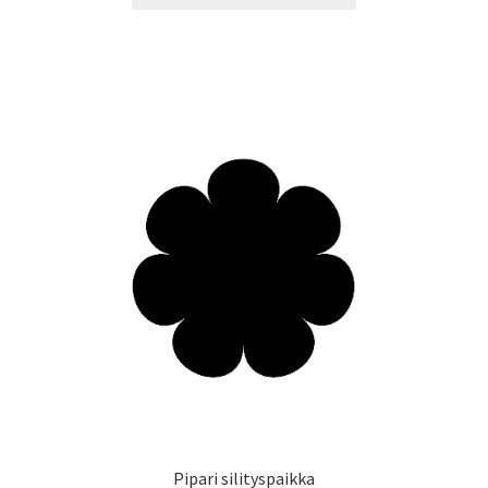
9,90 €
on
useampi
muunnelma.
Voit
tehdä
valinnat
tuotteen
sivulla.
Pipari silityspaikka