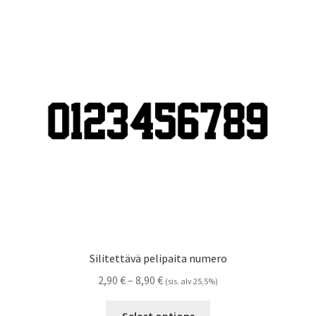
Referenssit
Silityskuvioiden kiinnitysohjeet
Tarrojen kiinnitysohjeet
Teollisuus & Kiinteistö
Tietoa meistä
Toimitusehdot
Värikartta
Silitettävä pelipaita numero
Kassa
Hintaluokka:
2,90
€
–
8,90
€
(sis. alv 25,5%)
2,90 €
Tällä
-
Select options