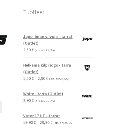
Tuotteet
Jopo ilman viivoja - tarrat
(Outlet)
2,50
€
(sis. alv 25,5%)
Helkama kilpi logo - tarra
(Outlet)
Hintaluokka:
1,50
€
–
2,90
€
(sis. alv 25,5%)
1,50 €
-
White - tarra (Outlet)
2,90 €
2,90
€
(sis. alv 25,5%)
Tällä
tuotteella
Vator 17 HT - tarrat
on
Hintaluokka:
19,90
€
–
29,90
€
(sis. alv 25,5%)
useampi
19,90 €
muunnelma.