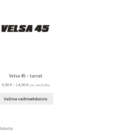
Voit
tehdä
valinnat
tuotteen
sivulla.
Velsa 45 – tarrat
Hintaluokka:
9,90
€
–
14,90
€
(sis. alv 25,5%)
9,90 €
Tällä
-
Valitse vaihtoehdoista
tuotteella
14,90 €
on
useampi
muunnelma.
Suosituimmat
 tulosta
Voit
ensin