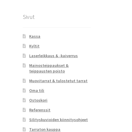
Sivut
Kassa
Kyltit
Laserleikkaus & -kaiverrus
Mainosteippaukset &
teippausten poisto
Muovitarrat & tulostetut tarrat
Oma tili
Ostoskori
Referenssit
Silityskuvioiden kiinnitysohjeet
Tarraton kauppa