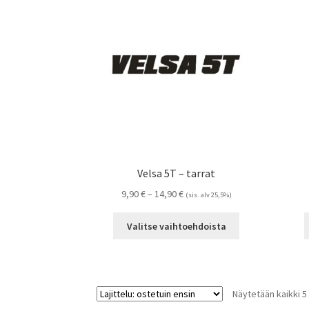
Voit
tehdä
valinnat
tuotteen
sivulla.
Velsa 5T – tarrat
Hintaluokka:
9,90
€
–
14,90
€
(sis. alv 25,5%)
9,90 €
Tällä
-
Valitse vaihtoehdoista
tuotteella
14,90 €
on
useampi
muunnelma.
Näytetään kaikki 5
Voit