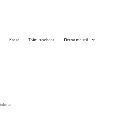
i
Kassa
Toimitusehdot
Tietoa meistä
osteippaukset & teippausten poisto
Muovitarrat & tulostetut tar
en kiinnitysohjeet
Tarrojen kiinnitysohjeet
Teollisuus & Kiinteistö
sa
Suosituimmat
 tulosta
ensin