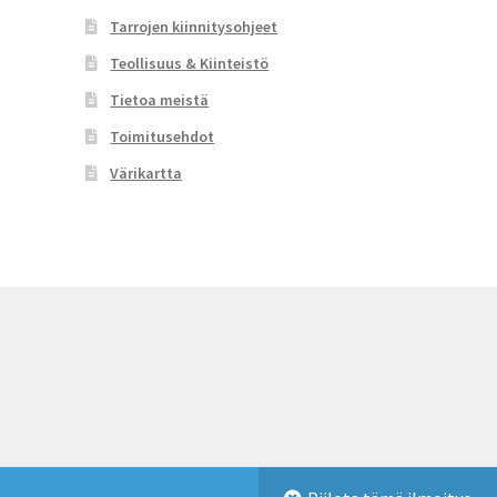
Tarrojen kiinnitysohjeet
Teollisuus & Kiinteistö
Tietoa meistä
Toimitusehdot
Värikartta