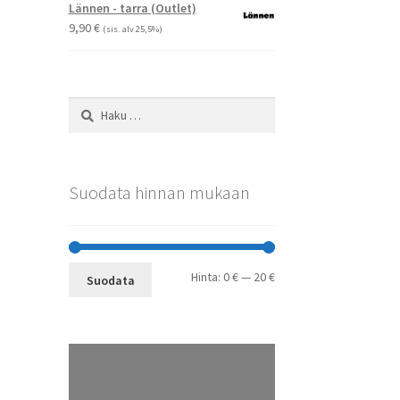
-
Voit
Lännen - tarra (Outlet)
29,90 €
tehdä
9,90
€
(sis. alv 25,5%)
valinnat
tuotteen
sivulla.
Haku:
Suodata hinnan mukaan
Minimihinta
Maksimihinta
Hinta:
0 €
—
20 €
Suodata