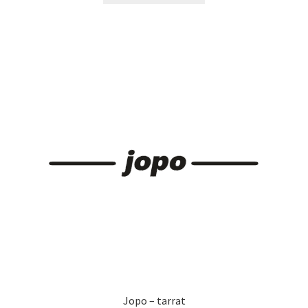
29,90 €
on
useampi
muunnelma.
Voit
tehdä
valinnat
tuotteen
sivulla.
Jopo – tarrat