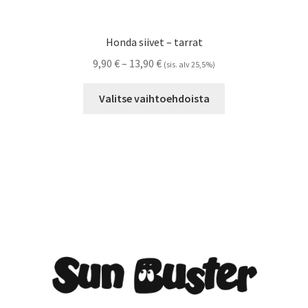
Honda siivet – tarrat
Hintaluokka:
9,90
€
–
13,90
€
(sis. alv 25,5%)
9,90 €
Tällä
-
Valitse vaihtoehdoista
tuotteella
13,90 €
on
useampi
muunnelma.
Voit
tehdä
valinnat
tuotteen
sivulla.