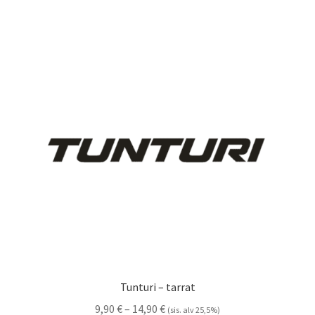
useampi
muunnelma.
Voit
tehdä
valinnat
tuotteen
sivulla.
Tunturi – tarrat
Hintaluokka:
9,90
€
–
14,90
€
(sis. alv 25,5%)