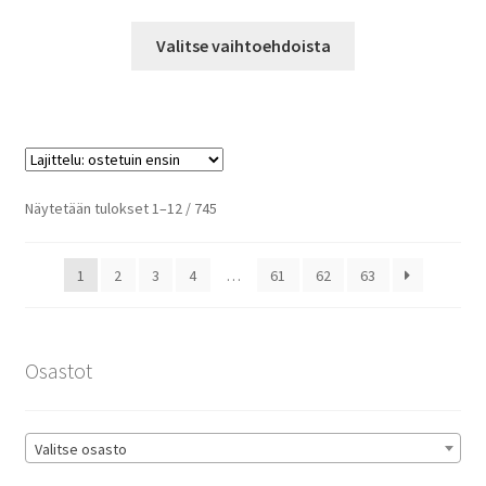
9,90 €
Tällä
-
Valitse vaihtoehdoista
tuotteella
14,90 €
on
useampi
muunnelma.
Voit
tehdä
Suosituimmat
Näytetään tulokset 1–12 / 745
valinnat
ensin
tuotteen
1
2
3
4
…
61
62
63
sivulla.
Osastot
Valitse osasto