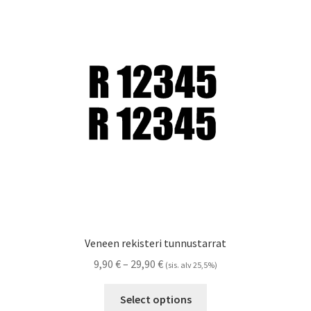
Referenssit
Silityskuvioiden kiinnitysohjeet
Tarrojen kiinnitysohjeet
Teollisuus & Kiinteistö
Tietoa meistä
Toimitusehdot
Värikartta
Veneen rekisteri tunnustarrat
Hintaluokka:
9,90
€
–
29,90
€
(sis. alv 25,5%)
Kassa
9,90 €
Tällä
-
Select options
tuotteella