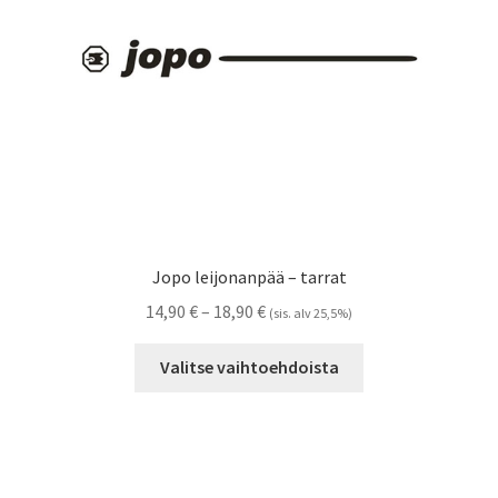
sivulla.
Jopo leijonanpää – tarrat
Hintaluokka:
14,90
€
–
18,90
€
(sis. alv 25,5%)
14,90 €
Tällä
-
Valitse vaihtoehdoista
tuotteella
18,90 €
on
useampi
muunnelma.
Voit