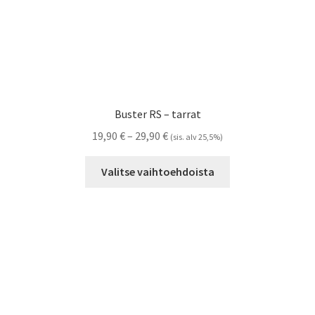
Buster RS – tarrat
Hintaluokka:
19,90
€
–
29,90
€
(sis. alv 25,5%)
19,90 €
Tällä
-
Valitse vaihtoehdoista
tuotteella
29,90 €
on
useampi
muunnelma.
Voit
tehdä
valinnat
tuotteen