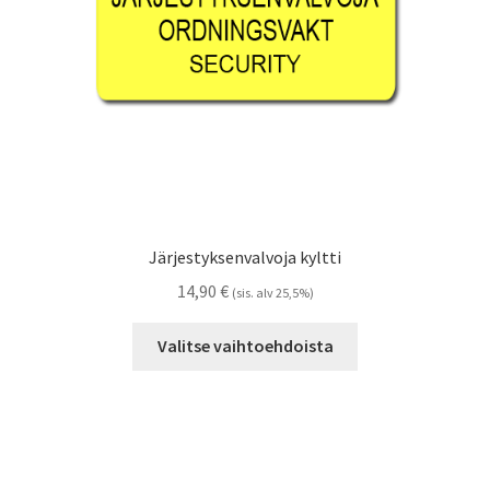
Järjestyksenvalvoja kyltti
14,90
€
(sis. alv 25,5%)
Tällä
Valitse vaihtoehdoista
tuotteella
on
useampi
muunnelma.
Voit