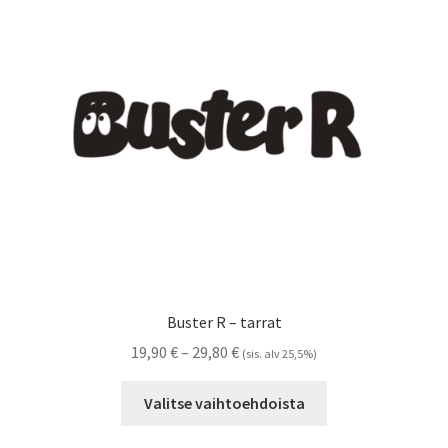
tehdä
valinnat
tuotteen
sivulla.
Buster R – tarrat
Hintaluokka:
19,90
€
–
29,80
€
(sis. alv 25,5%)
19,90 €
Tällä
-
Valitse vaihtoehdoista
tuotteella
29,80 €
on