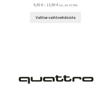
Hintaluokka:
9,90
€
–
13,90
€
(sis. alv 25,5%)
9,90 €
Tällä
-
Valitse vaihtoehdoista
tuotteella
13,90 €
on
useampi
muunnelma.
Voit
tehdä
valinnat
tuotteen
sivulla.