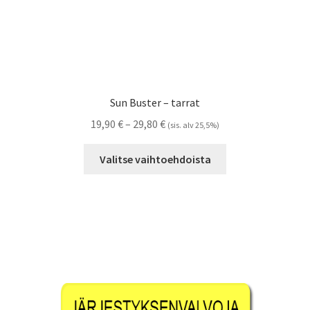
Sun Buster – tarrat
Hintaluokka:
19,90
€
–
29,80
€
(sis. alv 25,5%)
19,90 €
Tällä
-
Valitse vaihtoehdoista
tuotteella
29,80 €
on
useampi
muunnelma.
Voit
tehdä
valinnat
tuotteen
sivulla.