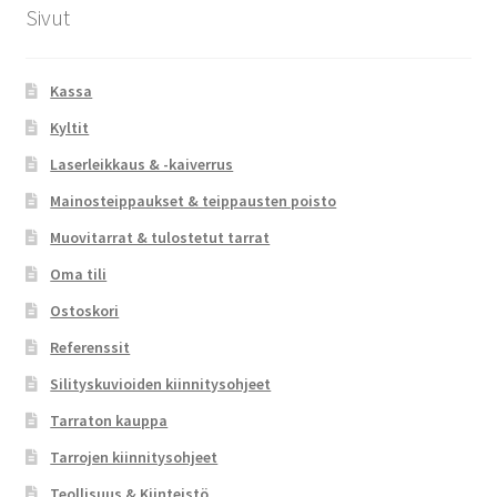
Sivut
Kassa
Kyltit
Laserleikkaus & -kaiverrus
Mainosteippaukset & teippausten poisto
Muovitarrat & tulostetut tarrat
Oma tili
Ostoskori
Referenssit
Silityskuvioiden kiinnitysohjeet
Tarraton kauppa
Tarrojen kiinnitysohjeet
Teollisuus & Kiinteistö