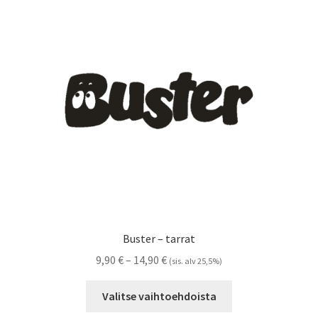
tehdä
valinnat
tuotteen
sivulla.
Buster – tarrat
Hintaluokka:
9,90
€
–
14,90
€
(sis. alv 25,5%)
9,90 €
Tällä
-
Valitse vaihtoehdoista
tuotteella
14,90 €