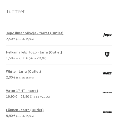
Tuotteet
Jopo ilman viivoja - tarrat (Outlet)
2,50
€
(sis. alv 25,5%)
Helkama kilpi logo - tarra (Outlet)
Hintaluokka:
1,50
€
–
2,90
€
(sis. alv 25,5%)
1,50 €
-
White - tarra (Outlet)
2,90 €
2,90
€
(sis. alv 25,5%)
Vator 17 HT - tarrat
Hintaluokka:
19,90
€
–
29,90
€
(sis. alv 25,5%)
19,90 €
-
Lännen - tarra (Outlet)
29,90 €
9,90
€
(sis. alv 25,5%)