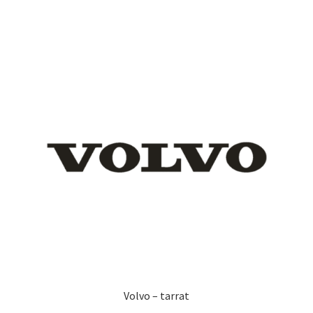
on
useampi
muunnelma.
Voit
tehdä
valinnat
tuotteen
sivulla.
Volvo – tarrat