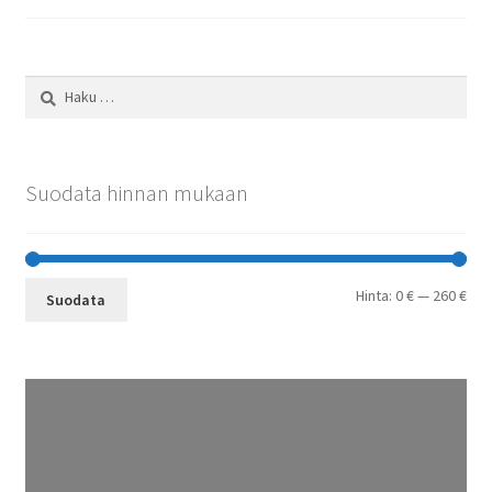
Haku:
Suodata hinnan mukaan
Min
Mak
Hinta:
0 €
—
260 €
Suodata