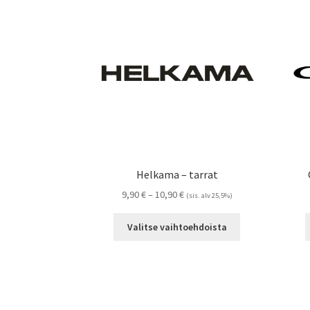
Voit
tehdä
valinnat
tuotteen
sivulla.
Helkama – tarrat
Hintaluokka:
9,90
€
–
10,90
€
(sis. alv 25,5%)
9,90 €
Tällä
-
Valitse vaihtoehdoista
tuotteella
10,90 €
on
useampi
muunnelma.
Voit