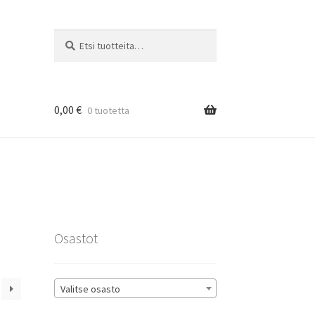
Etsi:
Haku
0,00
€
0 tuotetta
rat
Osastot
Valitse osasto