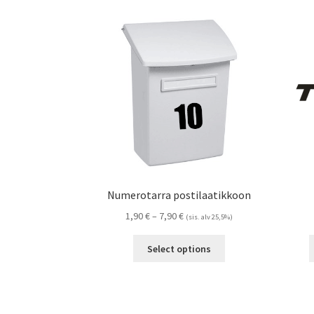
Numerotarra postilaatikkoon
Hintaluokka:
1,90
€
–
7,90
€
(sis. alv 25,5%)
1,90 €
Tällä
-
Select options
tuotteella
7,90 €
on
useampi
muunnelma.