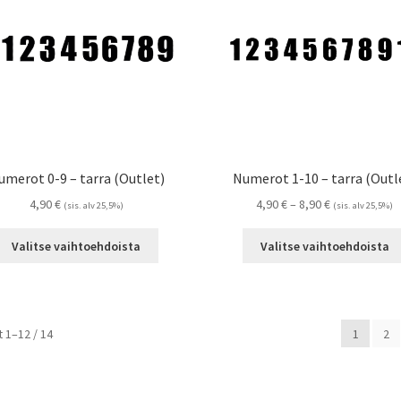
tuotteen
sivulla.
umerot 0-9 – tarra (Outlet)
Numerot 1-10 – tarra (Outl
Hintaluokka:
4,90
€
4,90
€
–
8,90
€
(sis. alv 25,5%)
(sis. alv 25,5%)
4,90 €
Tällä
-
Valitse vaihtoehdoista
Valitse vaihtoehdoista
tuotteella
8,90 €
on
useampi
muunnelma.
Suosituimmat
 1–12 / 14
1
2
Voit
ensin
tehdä
valinnat
tuotteen