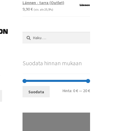
-
Voit
Lännen - tarra (Outlet)
29,90 €
tehdä
9,90
€
(sis. alv 25,5%)
valinnat
tuotteen
sivulla.
Haku:
Suodata hinnan mukaan
t
Minimihinta
Maksimihinta
Hinta:
0 €
—
20 €
Suodata
Tällä
tuotteella
on
useampi
muunnelma.
Voit