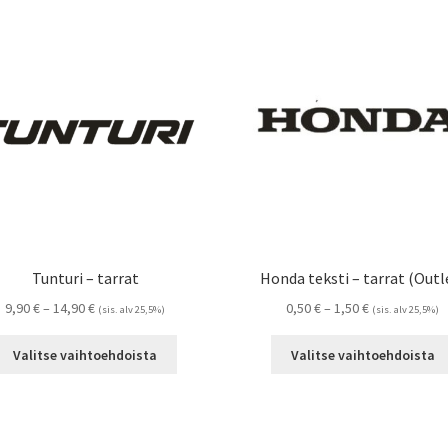
Tunturi – tarrat
Honda teksti – tarrat (Outl
Hintaluokka:
Hintaluokka:
9,90
€
–
14,90
€
0,50
€
–
1,50
€
(sis. alv 25,5%)
(sis. alv 25,5%)
9,90 €
0,50 €
Tällä
-
-
Valitse vaihtoehdoista
Valitse vaihtoehdoista
tuotteella
14,90 €
1,50 €
on
useampi
muunnelma.