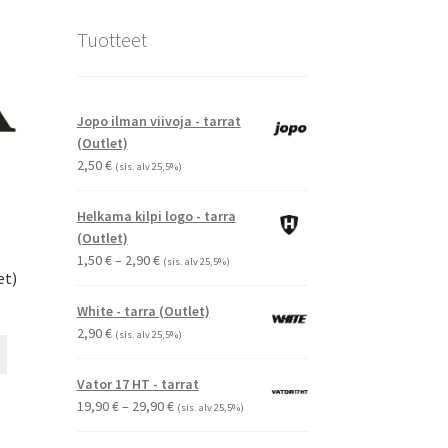
Tuotteet
Jopo ilman viivoja - tarrat
(Outlet)
2,50
€
(sis. alv 25,5%)
Helkama kilpi logo - tarra
(Outlet)
Hintaluokka:
1,50
€
–
2,90
€
(sis. alv 25,5%)
et)
1,50 €
-
White - tarra (Outlet)
2,90 €
2,90
€
(sis. alv 25,5%)
Tällä
tuotteella
Vator 17 HT - tarrat
on
Hintaluokka:
19,90
€
–
29,90
€
(sis. alv 25,5%)
useampi
19,90 €
muunnelma.