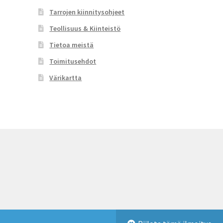
sivulla.
Tarrojen kiinnitysohjeet
Teollisuus & Kiinteistö
Tietoa meistä
Toimitusehdot
Värikartta