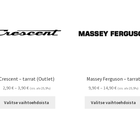
Voit
tehdä
valinnat
tuotteen
sivulla.
Crescent – tarrat (Outlet)
Massey Ferguson – tarra
Hintaluokka:
Hintaluokka:
2,90
€
–
3,90
€
9,90
€
–
14,90
€
(sis. alv 25,5%)
(sis. alv 25,5%)
2,90 €
9,90 €
Tällä
-
-
Valitse vaihtoehdoista
Valitse vaihtoehdoista
tuotteella
3,90 €
14,90 €
on
useampi
muunnelma.
Voit