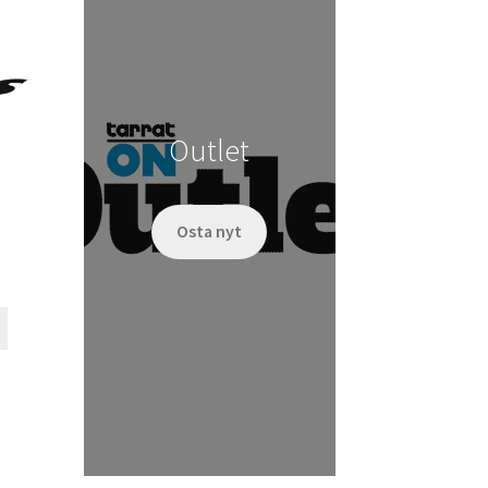
tehdä
valinnat
tuotteen
sivulla.
Outlet
Osta nyt
Tällä
tuotteella
on
useampi
muunnelma.
Voit
tehdä
valinnat