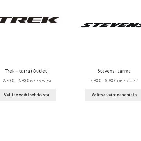
tehdä
valinnat
tuotteen
sivulla.
Trek – tarra (Outlet)
Stevens- tarrat
Hintaluokka:
Hintaluokka:
2,90
€
–
4,90
€
7,90
€
–
9,90
€
(sis. alv 25,5%)
(sis. alv 25,5%)
2,90 €
7,90 €
Tällä
-
-
Valitse vaihtoehdoista
Valitse vaihtoehdoista
tuotteella
4,90 €
9,90 €
on
useampi
muunnelma.
Voit
tehdä
valinnat