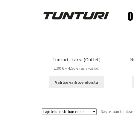
tuotteen
sivulla.
Tunturi – tarra (Outlet)
N
Hintaluokka:
2,90
€
–
4,50
€
(sis. alv 25,5%)
2,90 €
Tällä
-
Valitse vaihtoehdoista
tuotteella
4,50 €
on
useampi
muunnelma.
Näytetään tulokset
Voit
tehdä
valinnat
tuotteen