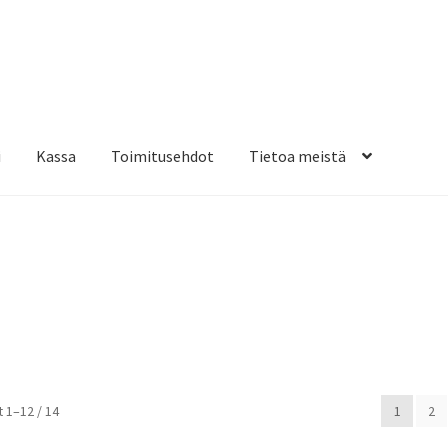
i
Kassa
Toimitusehdot
Tietoa meistä
osteippaukset & teippausten poisto
Muovitarrat & tulostetut tar
en kiinnitysohjeet
Tarrojen kiinnitysohjeet
Teollisuus & Kiinteistö
sa
Suosituimmat
 1–12 / 14
1
2
ensin