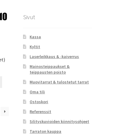
tuotteen
sivulla.
Sivut
Kassa
Kyltit
Laserleikkaus & -kaiverrus
et)
Mainosteippaukset &
teippausten poisto
Tällä
Muovitarrat & tulostetut tarrat
tuotteella
Oma tili
on
useampi
Ostoskori
muunnelma.
Referenssit
Voit
tehdä
Silityskuvioiden kiinnitysohjeet
valinnat
Tarraton kauppa
tuotteen