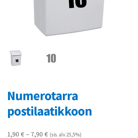
Referenssit
Silityskuvioiden kiinnitysohjeet
Tarrojen kiinnitysohjeet
Teollisuus & Kiinteistö
Tietoa meistä
Toimitusehdot
Numerotarra
Värikartta
postilaatikkoon
Kassa
Hintaluokka:
1,90
€
–
7,90
€
(sis. alv 25,5%)