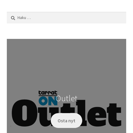
Haku:
Outlet
Osta nyt