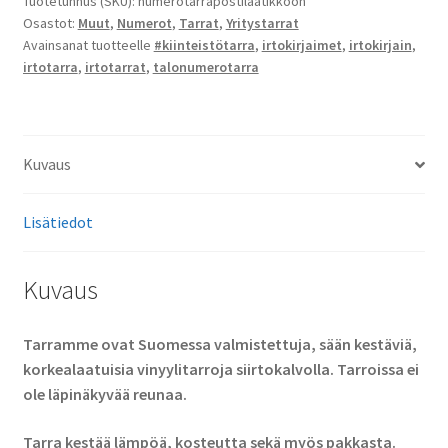
Tuotetunnus (SKU):
numerotarrapostilaatikkoon
Osastot:
Muut
,
Numerot
,
Tarrat
,
Yritystarrat
Avainsanat tuotteelle
#kiinteistötarra
,
irtokirjaimet
,
irtokirjain
,
irtotarra
,
irtotarrat
,
talonumerotarra
Kuvaus
Lisätiedot
Kuvaus
Tarramme ovat Suomessa valmistettuja, sään kestäviä,
korkealaatuisia vinyylitarroja siirtokalvolla. Tarroissa ei
ole läpinäkyvää reunaa.
Tarra kestää lämpöä, kosteutta sekä myös pakkasta.