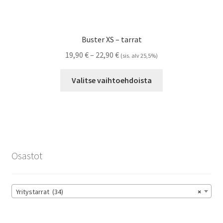
Buster XS – tarrat
Hintaluokka:
19,90
€
–
22,90
€
(sis. alv 25,5%)
19,90 €
Tällä
-
Valitse vaihtoehdoista
tuotteella
22,90 €
on
useampi
muunnelma.
Voit
tehdä
Osastot
valinnat
tuotteen
sivulla.
Yritystarrat (34)
×