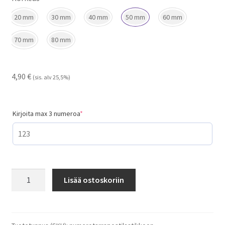
20 mm
30 mm
40 mm
50 mm
60 mm
70 mm
80 mm
4,90
€
(sis. alv 25,5%)
(required)
Kirjoita max 3 numeroa
*
Numerotarra
Lisää ostoskoriin
postilaatikkoon
määrä