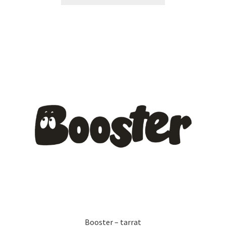
tuotteella
on
useampi
muunnelma.
Voit
tehdä
valinnat
tuotteen
sivulla.
Booster – tarrat