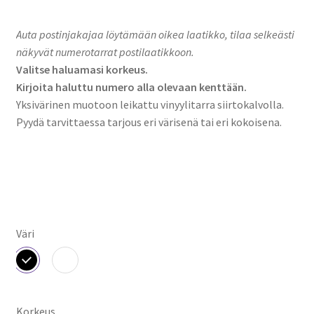
1,90 €
Auta postinjakajaa löytämään oikea laatikko, tilaa selkeästi
-
näkyvät numerotarrat postilaatikkoon.
7,90 €
Valitse haluamasi korkeus.
Kirjoita haluttu numero alla olevaan kenttään.
Yksivärinen muotoon leikattu vinyylitarra siirtokalvolla.
Pyydä tarvittaessa tarjous eri värisenä tai eri kokoisena.
Väri
Korkeus