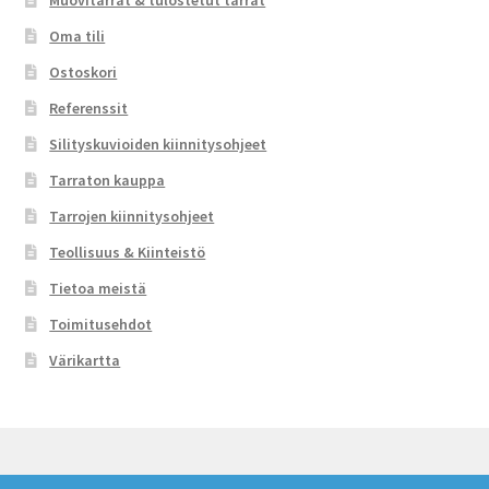
Muovitarrat & tulostetut tarrat
Oma tili
Ostoskori
Referenssit
Silityskuvioiden kiinnitysohjeet
Tarraton kauppa
Tarrojen kiinnitysohjeet
Teollisuus & Kiinteistö
Tietoa meistä
Toimitusehdot
Värikartta