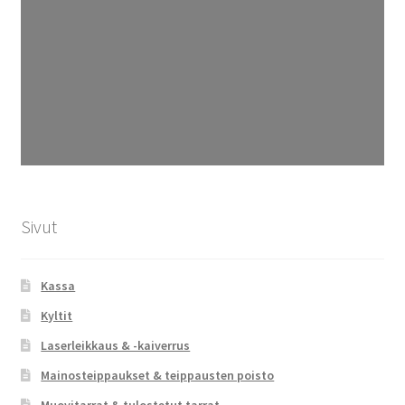
Sivut
Kassa
Kyltit
Laserleikkaus & -kaiverrus
Mainosteippaukset & teippausten poisto