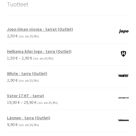
Tuotteet
Jopo ilman viivoja - tarrat (Outlet)
2,50
€
(sis. alv 25,5%)
Helkama kilpi logo - tarra (Outlet)
Hintaluokka:
1,50
€
–
2,90
€
(sis. alv 25,5%)
1,50 €
-
White - tarra (Outlet)
2,90 €
2,90
€
(sis. alv 25,5%)
Vator 17 HT - tarrat
Hintaluokka:
19,90
€
–
29,90
€
(sis. alv 25,5%)
19,90 €
-
Lännen - tarra (Outlet)
29,90 €
9,90
€
(sis. alv 25,5%)