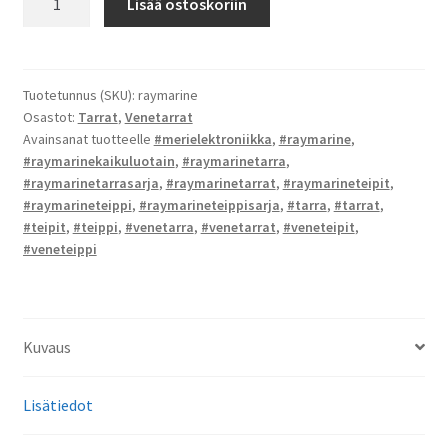
Lisää ostoskoriin
-
tarrat
määrä
Tuotetunnus (SKU):
raymarine
Osastot:
Tarrat
,
Venetarrat
Avainsanat tuotteelle
#merielektroniikka
,
#raymarine
,
#raymarinekaikuluotain
,
#raymarinetarra
,
#raymarinetarrasarja
,
#raymarinetarrat
,
#raymarineteipit
,
#raymarineteippi
,
#raymarineteippisarja
,
#tarra
,
#tarrat
,
#teipit
,
#teippi
,
#venetarra
,
#venetarrat
,
#veneteipit
,
#veneteippi
Kuvaus
Lisätiedot