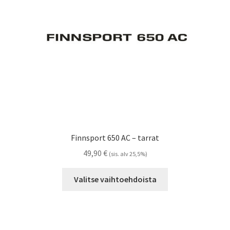
tuotteen
sivulla.
Finnsport 650 AC – tarrat
49,90
€
(sis. alv 25,5%)
Tällä
Valitse vaihtoehdoista
tuotteella
on
useampi
muunnelma.