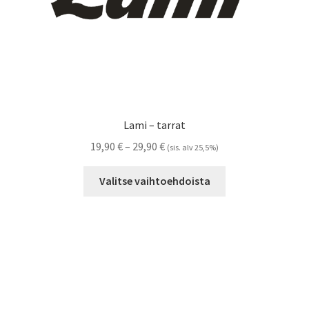
Lami – tarrat
Hintaluokka:
19,90
€
–
29,90
€
(sis. alv 25,5%)
19,90 €
Tällä
-
Valitse vaihtoehdoista
tuotteella
29,90 €
on
useampi
muunnelma.
Voit
tehdä
valinnat