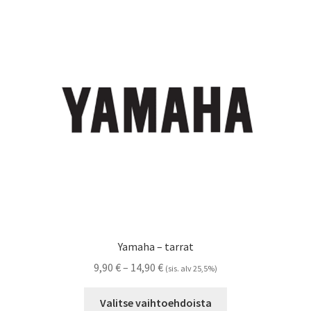
Voit
tehdä
valinnat
tuotteen
sivulla.
Yamaha – tarrat
Hintaluokka:
9,90
€
–
14,90
€
(sis. alv 25,5%)
9,90 €
Tällä
-
Valitse vaihtoehdoista