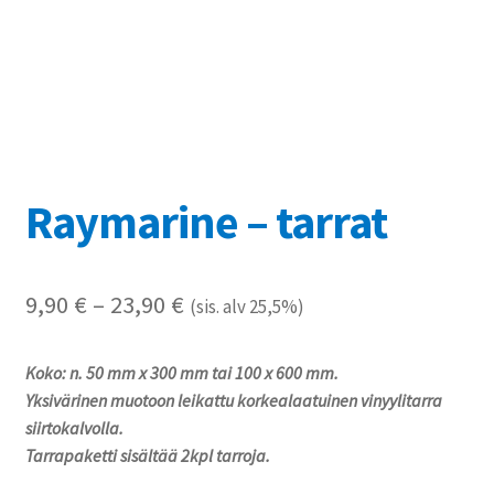
Referenssit
Silityskuvioiden kiinnitysohjeet
Tarrojen kiinnitysohjeet
Teollisuus & Kiinteistö
Raymarine – tarrat
Tietoa meistä
Hintaluokka:
9,90
€
–
23,90
€
(sis. alv 25,5%)
Toimitusehdot
9,90 €
Koko: n. 50 mm x 300 mm tai 100 x 600 mm.
Värikartta
-
Yksivärinen muotoon leikattu korkealaatuinen vinyylitarra
23,90 €
siirtokalvolla.
Kassa
Tarrapaketti sisältää 2kpl tarroja.