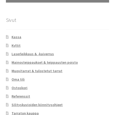
Sivut
Kassa
Kyltit
Laserleikkaus & -kaiverrus
Mainosteippaukset & teippausten poisto
Muovitarrat & tulostetut tarrat
Oma tili
Ostoskori
Referenssit
Silityskuvioiden kiinnitysohjeet
Tarraton kauppa