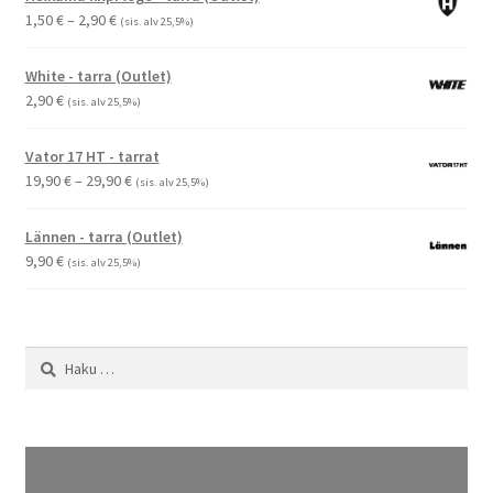
Hintaluokka:
1,50
€
–
2,90
€
(sis. alv 25,5%)
1,50 €
-
White - tarra (Outlet)
2,90 €
2,90
€
(sis. alv 25,5%)
Vator 17 HT - tarrat
Hintaluokka:
19,90
€
–
29,90
€
(sis. alv 25,5%)
19,90 €
-
Lännen - tarra (Outlet)
29,90 €
9,90
€
(sis. alv 25,5%)
Haku: