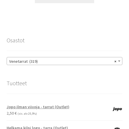
tuotteella
14,90 €
on
useampi
muunnelma.
Voit
tehdä
Osastot
valinnat
tuotteen
sivulla.
Venetarrat (319)
×
Tuotteet
Jopo ilman viivoja - tarrat (Outlet)
2,50
€
(sis. alv 25,5%)
Helkama kilpi logo - tarra (Outlet)