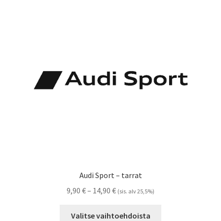
Voit
tehdä
valinnat
tuotteen
sivulla.
Audi Sport – tarrat
Hintaluokka:
9,90
€
–
14,90
€
(sis. alv 25,5%)
9,90 €
Tällä
-
Valitse vaihtoehdoista