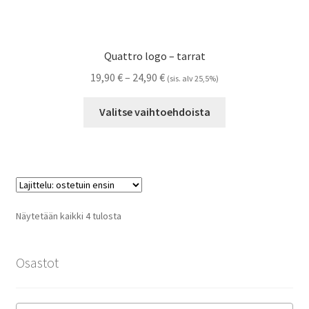
Quattro logo – tarrat
Hintaluokka:
19,90
€
–
24,90
€
(sis. alv 25,5%)
19,90 €
Tällä
-
Valitse vaihtoehdoista
tuotteella
24,90 €
on
useampi
muunnelma.
Voit
tehdä
Suosituimmat
Näytetään kaikki 4 tulosta
valinnat
ensin
tuotteen
sivulla.
Osastot