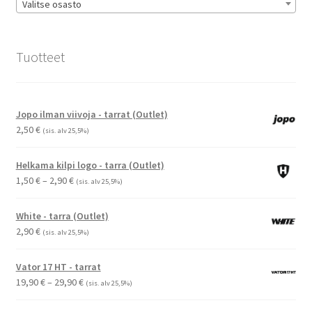
Valitse osasto
Tuotteet
Jopo ilman viivoja - tarrat (Outlet)
2,50
€
(sis. alv 25,5%)
Helkama kilpi logo - tarra (Outlet)
Hintaluokka:
1,50
€
–
2,90
€
(sis. alv 25,5%)
1,50 €
-
White - tarra (Outlet)
2,90 €
2,90
€
(sis. alv 25,5%)
Vator 17 HT - tarrat
Hintaluokka:
19,90
€
–
29,90
€
(sis. alv 25,5%)
19,90 €