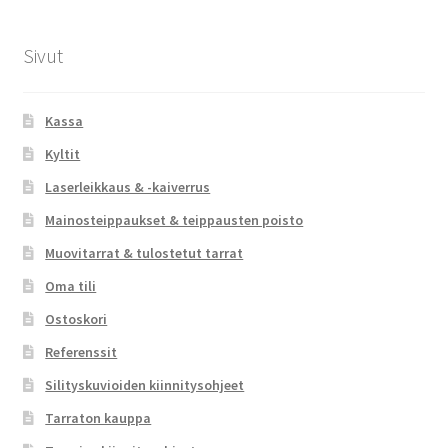
Sivut
Kassa
Kyltit
Laserleikkaus & -kaiverrus
Mainosteippaukset & teippausten poisto
Muovitarrat & tulostetut tarrat
Oma tili
Ostoskori
Referenssit
Silityskuvioiden kiinnitysohjeet
Tarraton kauppa