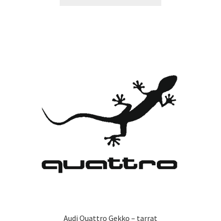
tuotteella
14,90 €
on
useampi
muunnelma.
Voit
tehdä
valinnat
tuotteen
sivulla.
Audi Quattro Gekko – tarrat