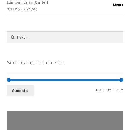
-
Lännen - tarra (Outlet)
29,90 €
9,90
€
(sis. alv 25,5%)
Haku:
Suodata hinnan mukaan
Min
Mak
Hinta:
0 €
—
30 €
Suodata