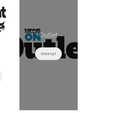
tehdä
valinnat
tuotteen
sivulla.
Outlet
Osta nyt
Tällä
tuotteella
on
useampi
muunnelma.
Voit
tehdä
valinnat