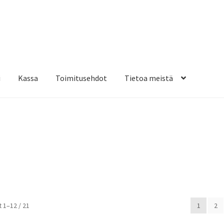
i
Kassa
Toimitusehdot
Tietoa meistä
osteippaukset & teippausten poisto
Muovitarrat & tulostetut tar
en kiinnitysohjeet
Tarrojen kiinnitysohjeet
Teollisuus & Kiinteistö
sa
Suosituimmat
 1–12 / 21
1
2
ensin