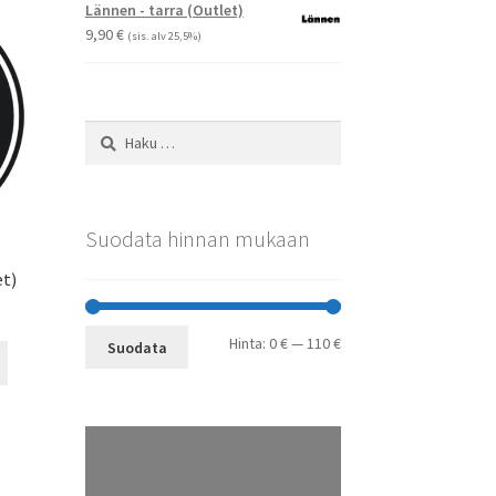
-
Voit
Lännen - tarra (Outlet)
29,90 €
tehdä
9,90
€
(sis. alv 25,5%)
valinnat
tuotteen
sivulla.
Haku:
Suodata hinnan mukaan
et)
Minimihinta
Maksimihinta
Hinta:
0 €
—
110 €
Suodata
Tällä
tuotteella
on
useampi
muunnelma.
Voit