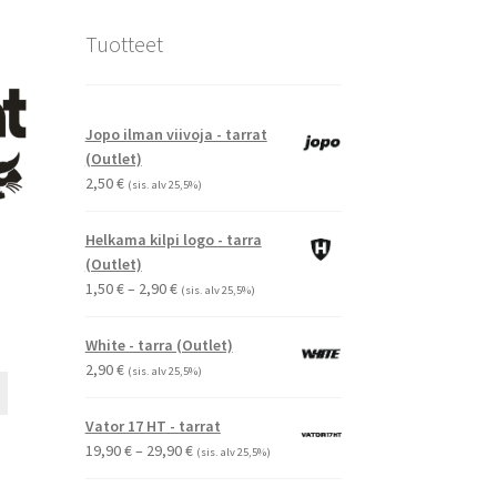
Tuotteet
Jopo ilman viivoja - tarrat
(Outlet)
2,50
€
(sis. alv 25,5%)
Helkama kilpi logo - tarra
(Outlet)
Hintaluokka:
1,50
€
–
2,90
€
(sis. alv 25,5%)
1,50 €
-
White - tarra (Outlet)
2,90 €
2,90
€
(sis. alv 25,5%)
Tällä
tuotteella
Vator 17 HT - tarrat
on
Hintaluokka:
19,90
€
–
29,90
€
(sis. alv 25,5%)
useampi
19,90 €
muunnelma.