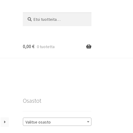
Etsi:
Haku
0,00
€
0 tuotetta
rat
Osastot
Valitse osasto