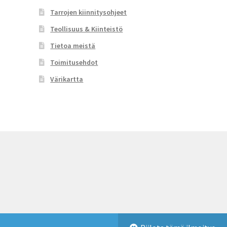
sivulla.
Tarrojen kiinnitysohjeet
Teollisuus & Kiinteistö
Tietoa meistä
Toimitusehdot
Värikartta