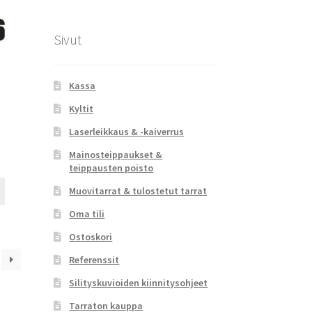
tuotteen
sivulla.
Sivut
Kassa
Kyltit
Laserleikkaus & -kaiverrus
Mainosteippaukset &
teippausten poisto
Tällä
Muovitarrat & tulostetut tarrat
tuotteella
Oma tili
on
useampi
Ostoskori
muunnelma.
Referenssit
Voit
tehdä
Silityskuvioiden kiinnitysohjeet
valinnat
Tarraton kauppa
tuotteen