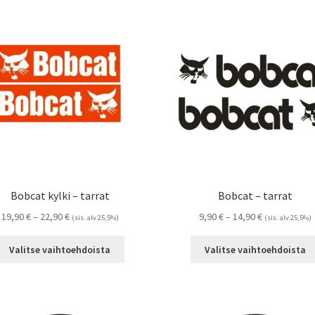
Bobcat kylki – tarrat
Bobcat – tarrat
Hintaluokka:
Hintaluokka:
19,90
€
–
22,90
€
9,90
€
–
14,90
€
(sis. alv 25,5%)
(sis. alv 25,5%)
19,90 €
9,90 €
Tällä
-
-
Valitse vaihtoehdoista
Valitse vaihtoehdoista
tuotteella
22,90 €
14,90 €
on
useampi
muunnelma.