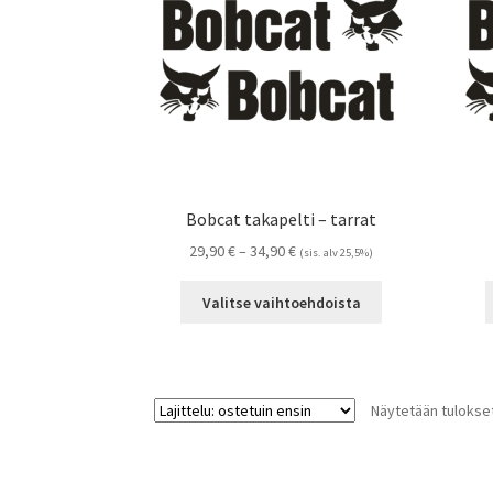
tuotteen
sivulla.
Bobcat takapelti – tarrat
Hintaluokka:
29,90
€
–
34,90
€
(sis. alv 25,5%)
29,90 €
Tällä
-
Valitse vaihtoehdoista
tuotteella
34,90 €
on
useampi
muunnelma.
Näytetään tulokset
Voit
tehdä
valinnat
tuotteen