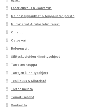
Laserleikkaus & -kaiverrus
Mainosteippaukset & teippausten poisto
Muovitarrat & tulostetut tarrat
Oma tili
Ostoskori
Referenssit
Silityskuvioiden kiinnitysohjeet
Tarraton kauppa
Tarrojen kiinnitysohjeet
Teollisuus & Kiinteistö
Tietoa meistä
Toimitusehdot
Värikartta