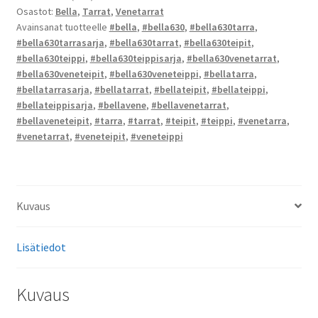
Osastot:
Bella
,
Tarrat
,
Venetarrat
Avainsanat tuotteelle
#bella
,
#bella630
,
#bella630tarra
,
#bella630tarrasarja
,
#bella630tarrat
,
#bella630teipit
,
#bella630teippi
,
#bella630teippisarja
,
#bella630venetarrat
,
#bella630veneteipit
,
#bella630veneteippi
,
#bellatarra
,
#bellatarrasarja
,
#bellatarrat
,
#bellateipit
,
#bellateippi
,
#bellateippisarja
,
#bellavene
,
#bellavenetarrat
,
#bellaveneteipit
,
#tarra
,
#tarrat
,
#teipit
,
#teippi
,
#venetarra
,
#venetarrat
,
#veneteipit
,
#veneteippi
Kuvaus
Lisätiedot
Kuvaus