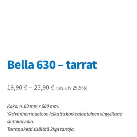
Referenssit
Silityskuvioiden kiinnitysohjeet
Tarrojen kiinnitysohjeet
Teollisuus & Kiinteistö
Bella 630 – tarrat
Tietoa meistä
Hintaluokka:
19,90
€
–
23,90
€
(sis. alv 25,5%)
Toimitusehdot
19,90 €
Värikartta
Koko: n. 60 mm x 600 mm.
-
Yksivärinen muotoon leikattu korkealaatuinen vinyylitarra
23,90 €
Kassa
siirtokalvolla.
Tarrapaketti sisältää 2kpl tarroja.