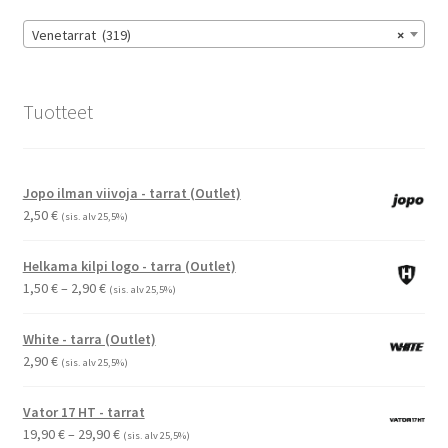
sivulla.
Venetarrat (319)
×
Tuotteet
Jopo ilman viivoja - tarrat (Outlet)
2,50
€
(sis. alv 25,5%)
Helkama kilpi logo - tarra (Outlet)
Hintaluokka:
1,50
€
–
2,90
€
(sis. alv 25,5%)
1,50 €
-
White - tarra (Outlet)
2,90 €
2,90
€
(sis. alv 25,5%)
Vator 17 HT - tarrat
Hintaluokka:
19,90
€
–
29,90
€
(sis. alv 25,5%)