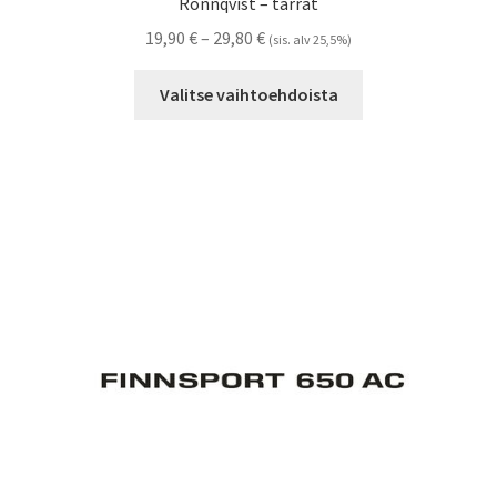
Rönnqvist – tarrat
Hintaluokka:
19,90
€
–
29,80
€
(sis. alv 25,5%)
19,90 €
Tällä
-
Valitse vaihtoehdoista
tuotteella
29,80 €
on
useampi
muunnelma.
Voit
tehdä
valinnat
tuotteen
sivulla.