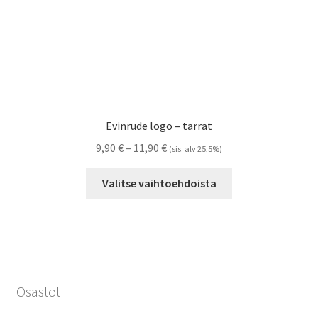
Evinrude logo – tarrat
Hintaluokka:
9,90
€
–
11,90
€
(sis. alv 25,5%)
9,90 €
Tällä
-
Valitse vaihtoehdoista
tuotteella
11,90 €
on
useampi
muunnelma.
Voit
tehdä
Osastot
valinnat
tuotteen