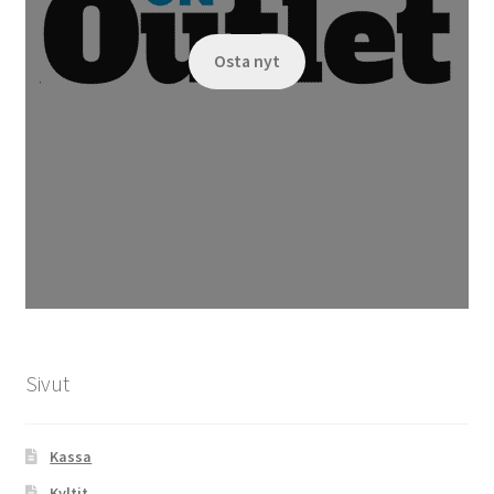
Osta nyt
Sivut
Kassa
Kyltit