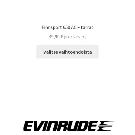
Finnsport 650 AC – tarrat
49,90
€
(sis. alv 25,5%)
Tällä
Valitse vaihtoehdoista
tuotteella
on
useampi
muunnelma.
Voit
tehdä
valinnat
tuotteen
sivulla.