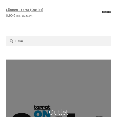
19,90 €
-
Lännen - tarra (Outlet)
29,90 €
9,90
€
(sis. alv 25,5%)
Haku:
Outlet