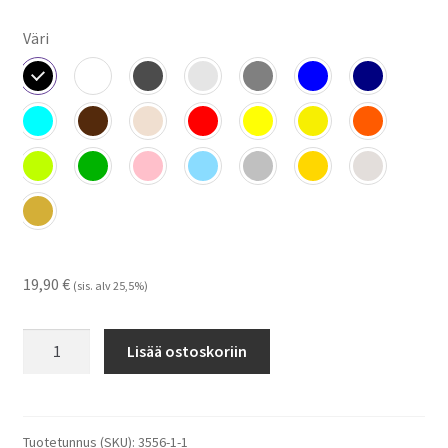
Väri
19,90
€
(sis. alv 25,5%)
Bella
Lisää ostoskoriin
630
-
tarrat
määrä
Tuotetunnus (SKU):
3556-1-1