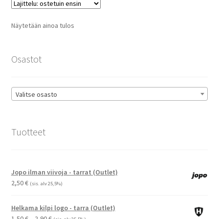
Voit
tehdä
Näytetään ainoa tulos
valinnat
tuotteen
sivulla.
Osastot
Valitse osasto
Tuotteet
Jopo ilman viivoja - tarrat (Outlet)
2,50
€
(sis. alv 25,5%)
Helkama kilpi logo - tarra (Outlet)
Hintaluokka:
1,50
€
–
2,90
€