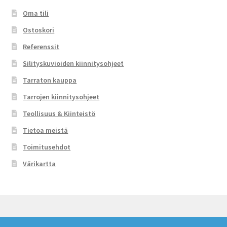
Oma tili
Ostoskori
Referenssit
Silityskuvioiden kiinnitysohjeet
Tarraton kauppa
Tarrojen kiinnitysohjeet
Teollisuus & Kiinteistö
Tietoa meistä
Toimitusehdot
Värikartta