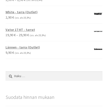
(sis. alv 25,5%)
1,50 €
-
White - tarra (Outlet)
2,90 €
2,90
€
(sis. alv 25,5%)
Vator 17 HT - tarrat
Hintaluokka:
19,90
€
–
29,90
€
(sis. alv 25,5%)
19,90 €
-
Lännen - tarra (Outlet)
29,90 €
9,90
€
(sis. alv 25,5%)
Haku:
Suodata hinnan mukaan