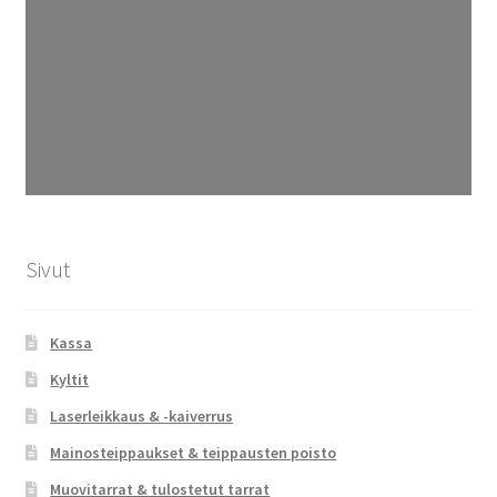
Sivut
Kassa
Kyltit
Laserleikkaus & -kaiverrus
Mainosteippaukset & teippausten poisto
Muovitarrat & tulostetut tarrat