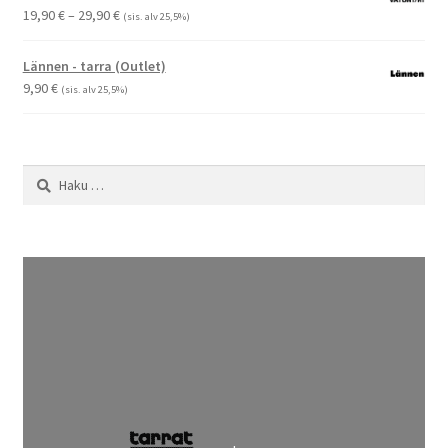
Hintaluokka:
19,90
€
–
29,90
€
(sis. alv 25,5%)
19,90 €
-
Lännen - tarra (Outlet)
29,90 €
9,90
€
(sis. alv 25,5%)
Haku: