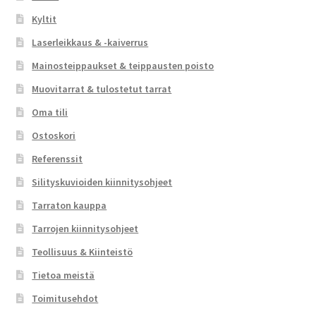
Kyltit
Laserleikkaus & -kaiverrus
Mainosteippaukset & teippausten poisto
Muovitarrat & tulostetut tarrat
Oma tili
Ostoskori
Referenssit
Silityskuvioiden kiinnitysohjeet
Tarraton kauppa
Tarrojen kiinnitysohjeet
Teollisuus & Kiinteistö
Tietoa meistä
Toimitusehdot