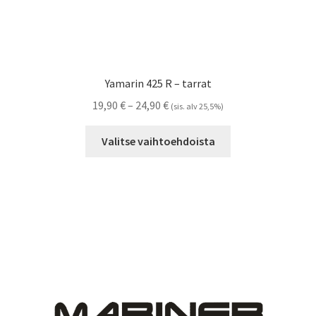
Yamarin 425 R – tarrat
Hintaluokka:
19,90
€
–
24,90
€
(sis. alv 25,5%)
19,90 €
Tällä
-
Valitse vaihtoehdoista
tuotteella
24,90 €
on
useampi
muunnelma.
Voit
tehdä
valinnat
tuotteen
sivulla.