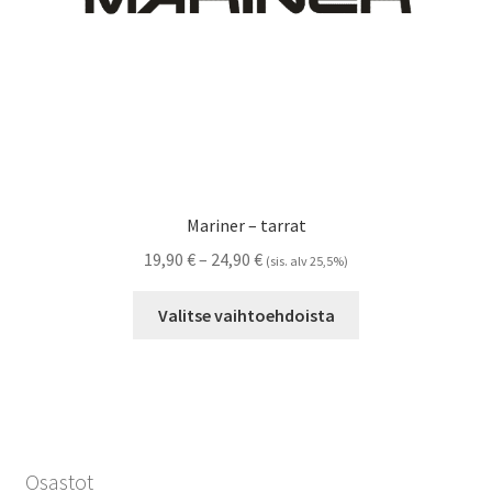
Mariner – tarrat
Hintaluokka:
19,90
€
–
24,90
€
(sis. alv 25,5%)
19,90 €
Tällä
-
Valitse vaihtoehdoista
tuotteella
24,90 €
on
useampi
muunnelma.
Voit
tehdä
Osastot