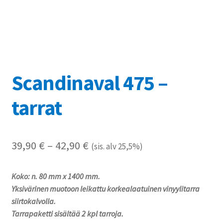
Referenssit
Silityskuvioiden kiinnitysohjeet
Tarrojen kiinnitysohjeet
Scandinaval 475 –
Teollisuus & Kiinteistö
tarrat
Tietoa meistä
Hintaluokka:
39,90
€
–
42,90
€
Toimitusehdot
(sis. alv 25,5%)
39,90 €
Värikartta
Koko: n. 80 mm x 1400 mm.
-
Yksivärinen muotoon leikattu korkealaatuinen vinyylitarra
42,90 €
Kassa
siirtokalvolla.
Tarrapaketti sisältää 2 kpl tarroja.