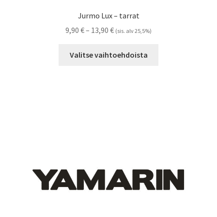
Jurmo Lux – tarrat
Hintaluokka:
9,90
€
–
13,90
€
(sis. alv 25,5%)
9,90 €
Tällä
-
Valitse vaihtoehdoista
tuotteella
13,90 €
on
useampi
muunnelma.
Voit
tehdä
valinnat
tuotteen
sivulla.