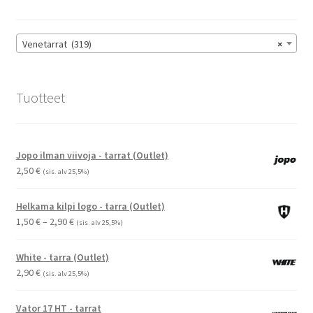
valinnat
tuotteen
sivulla.
Venetarrat (319)
×
Tuotteet
Jopo ilman viivoja - tarrat (Outlet)
2,50
€
(sis. alv 25,5%)
Helkama kilpi logo - tarra (Outlet)
Hintaluokka:
1,50
€
–
2,90
€
(sis. alv 25,5%)
1,50 €
-
White - tarra (Outlet)
2,90 €
2,90
€
(sis. alv 25,5%)
Vator 17 HT - tarrat