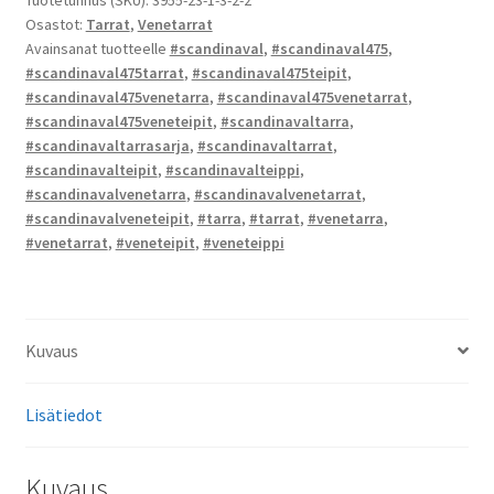
Osastot:
Tarrat
,
Venetarrat
Avainsanat tuotteelle
#scandinaval
,
#scandinaval475
,
#scandinaval475tarrat
,
#scandinaval475teipit
,
#scandinaval475venetarra
,
#scandinaval475venetarrat
,
#scandinaval475veneteipit
,
#scandinavaltarra
,
#scandinavaltarrasarja
,
#scandinavaltarrat
,
#scandinavalteipit
,
#scandinavalteippi
,
#scandinavalvenetarra
,
#scandinavalvenetarrat
,
#scandinavalveneteipit
,
#tarra
,
#tarrat
,
#venetarra
,
#venetarrat
,
#veneteipit
,
#veneteippi
Kuvaus
Lisätiedot
Kuvaus