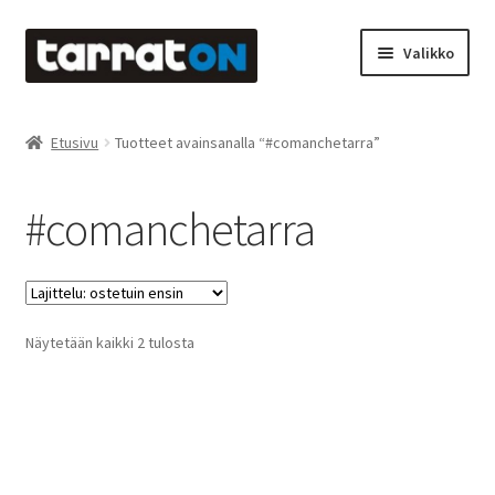
Siirry
Siirry
Valikko
navigointiin
sisältöön
Etusivu
Etusivu
Tuotteet avainsanalla “#comanchetarra”
Kyltit
#comanchetarra
Laserleikkaus & -kaiverrus
Mainosteippaukset & teippausten poisto
Suosituimmat
Näytetään kaikki 2 tulosta
Muovitarrat & tulostetut tarrat
ensin
Oma tili
Ostoskori