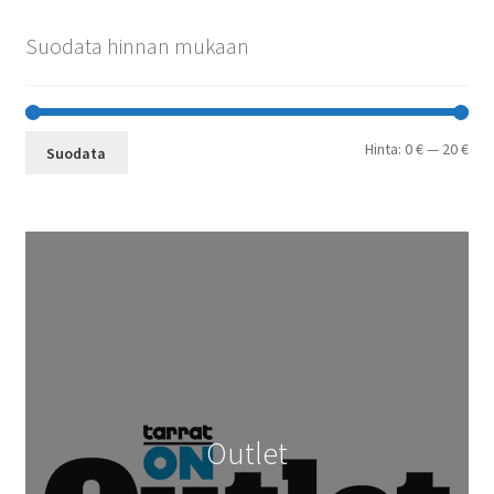
Suodata hinnan mukaan
Min
Mak
Hinta:
0 €
—
20 €
Suodata
Outlet