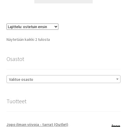
tuotteella
13,90 €
on
useampi
muunnelma.
Voit
tehdä
Suosituimmat
Näytetään kaikki 2 tulosta
valinnat
ensin
tuotteen
sivulla.
Osastot
Valitse osasto
Tuotteet
Jopo ilman viivoja - tarrat (Outlet)