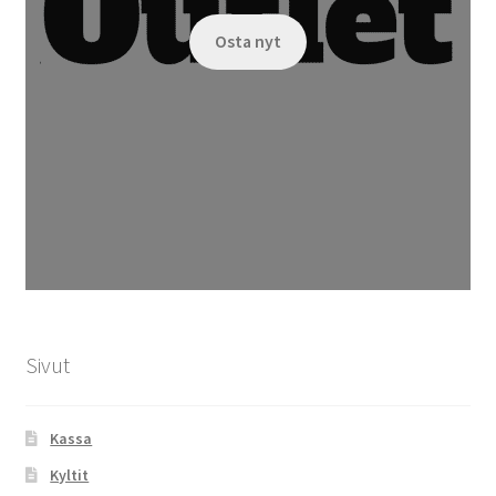
Osta nyt
Sivut
Kassa
Kyltit