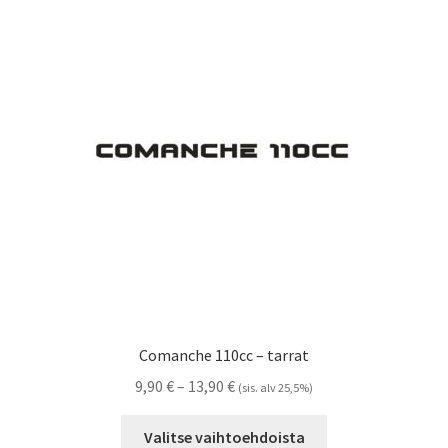
Voit
tehdä
valinnat
tuotteen
sivulla.
Comanche 110cc – tarrat
Hintaluokka:
9,90
€
–
13,90
€
(sis. alv 25,5%)
9,90 €
Tällä
-
Valitse vaihtoehdoista