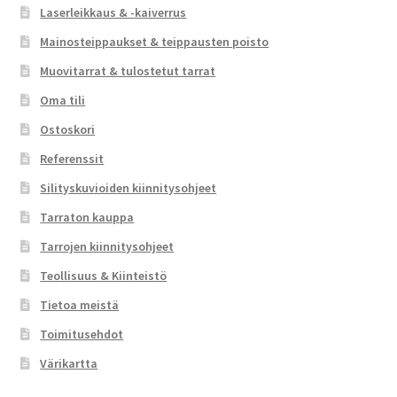
Laserleikkaus & -kaiverrus
Mainosteippaukset & teippausten poisto
Muovitarrat & tulostetut tarrat
Oma tili
Ostoskori
Referenssit
Silityskuvioiden kiinnitysohjeet
Tarraton kauppa
Tarrojen kiinnitysohjeet
Teollisuus & Kiinteistö
Tietoa meistä
Toimitusehdot
Värikartta