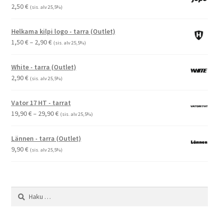
2,50
€
(sis. alv 25,5%)
Helkama kilpi logo - tarra (Outlet)
Hintaluokka:
1,50
€
–
2,90
€
(sis. alv 25,5%)
1,50 €
-
White - tarra (Outlet)
2,90 €
2,90
€
(sis. alv 25,5%)
Vator 17 HT - tarrat
Hintaluokka:
19,90
€
–
29,90
€
(sis. alv 25,5%)
19,90 €
-
Lännen - tarra (Outlet)
29,90 €
9,90
€
(sis. alv 25,5%)
Haku: