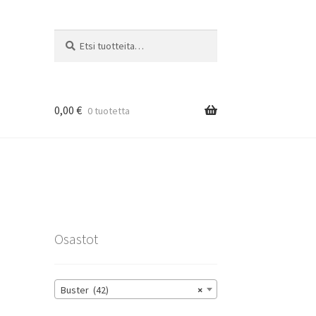
Etsi:
Haku
0,00
€
0 tuotetta
rat
Osastot
Buster (42)
×