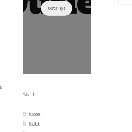
Osta nyt
a
Sivut
Kassa
Kyltit