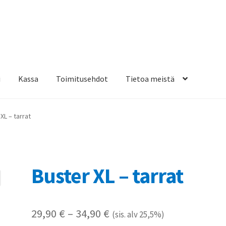
i
Kassa
Toimitusehdot
Tietoa meistä
osteippaukset & teippausten poisto
Muovitarrat & tulostetut tar
XL – tarrat
en kiinnitysohjeet
Tarrojen kiinnitysohjeet
Teollisuus & Kiinteistö
sa
Buster XL – tarrat
Hintaluokka:
29,90
€
–
34,90
€
(sis. alv 25,5%)