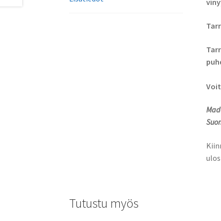
viny
Tarr
Tarr
puhd
Voit
Made
Suom
Kiin
ulos
Tutustu myös