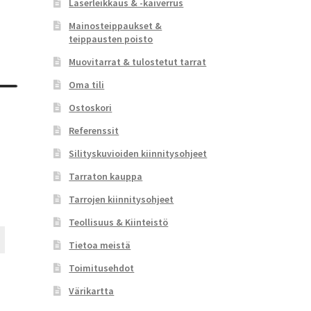
Laserleikkaus & -kaiverrus
Mainosteippaukset &
teippausten poisto
Muovitarrat & tulostetut tarrat
Oma tili
Ostoskori
Referenssit
Silityskuvioiden kiinnitysohjeet
Tarraton kauppa
Tarrojen kiinnitysohjeet
Teollisuus & Kiinteistö
Tällä
Tietoa meistä
tuotteella
on
Toimitusehdot
useampi
Värikartta
muunnelma.
Voit