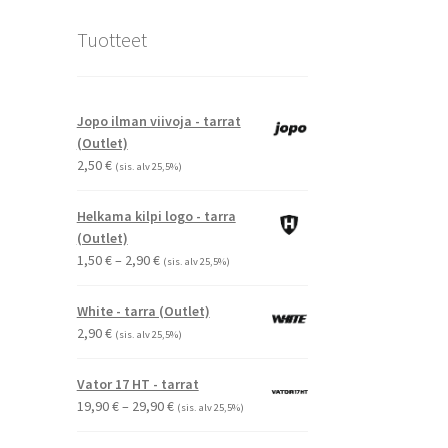
Tuotteet
Jopo ilman viivoja - tarrat
(Outlet)
2,50
€
(sis. alv 25,5%)
Helkama kilpi logo - tarra
(Outlet)
Hintaluokka:
1,50
€
–
2,90
€
(sis. alv 25,5%)
1,50 €
-
White - tarra (Outlet)
2,90 €
2,90
€
(sis. alv 25,5%)
Vator 17 HT - tarrat
Hintaluokka:
19,90
€
–
29,90
€
(sis. alv 25,5%)
19,90 €