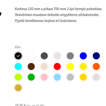
29,90 €
Korkeus 150 mm x pituus 700 mm 2 kpl tarroja paketissa.
-
Yksivärinen muotoon leikattu vinyylitarra siirtokalvolla.
34,90 €
Pyydä tarvittaessa tarjous eri kokoisena.
Väri
29,90
€
(sis. alv 25,5%)