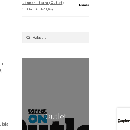
-
Lännen - tarra (Outlet)
29,90 €
9,90
€
(sis. alv 25,5%)
Haku:
it
,
t
,
Outlet
isia