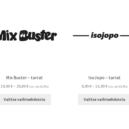
Mix Buster – tarrat
IsoJopo – tarrat
Hintaluokka:
Hintaluokka:
19,90
€
–
29,80
€
9,90
€
–
13,90
€
(sis. alv 25,5%)
(sis. alv 25,5%)
19,90 €
9,90 €
Tällä
-
-
Valitse vaihtoehdoista
Valitse vaihtoehdoista
tuotteella
29,80 €
13,90 €
on
useampi
muunnelma.
Voit