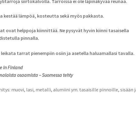
ylitarroja siirtokalvolla. Tarroissa ei ole läpinäkyvää reunaa.
a kestää lämpöä, kosteutta sekä myös pakkasta.
at ovat helppoja kiinnittää. Ne pysyvät hyvin kiinni tasaisella
istetulla pinnalla.
 leikata tarrat pienempiin osiin ja asetella haluamallasi tavalla.
 In Finland
alaista osaamista – Suomessa tehty
nitys: muovi, lasi, metalli, alumiini ym. tasaisille pinnoille, sisään j