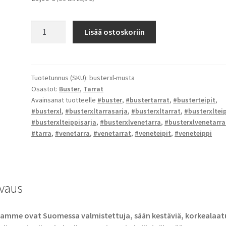
Buster
Lisää ostoskoriin
XL
-
tarrat
määrä
Tuotetunnus (SKU):
busterxl-musta
Osastot:
Buster
,
Tarrat
Avainsanat tuotteelle
#buster
,
#bustertarrat
,
#busterteipit
,
#busterxl
,
#busterxltarrasarja
,
#busterxltarrat
,
#busterxlteip
#busterxlteippisarja
,
#busterxlvenetarra
,
#busterxlvenetarra
#tarra
,
#venetarra
,
#venetarrat
,
#veneteipit
,
#veneteippi
vaus
amme ovat Suomessa valmistettuja, sään kestäviä, korkealaatu