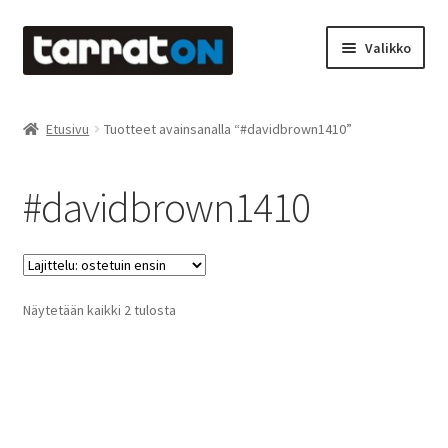
Siirry
Siirry
Valikko
navigointiin
sisältöön
Etusivu
Etusivu
Tuotteet avainsanalla “#davidbrown1410”
Kyltit
#davidbrown1410
Laserleikkaus & -kaiverrus
Mainosteippaukset & teippausten poisto
Suosituimmat
Näytetään kaikki 2 tulosta
Muovitarrat & tulostetut tarrat
ensin
Oma tili
Ostoskori