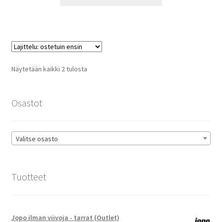
tuotteella
14,90 €
on
useampi
muunnelma.
Voit
tehdä
Suosituimmat
Näytetään kaikki 2 tulosta
valinnat
ensin
tuotteen
sivulla.
Osastot
Valitse osasto
Tuotteet
Jopo ilman viivoja - tarrat (Outlet)