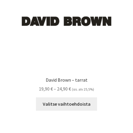
Referenssit
Silityskuvioiden kiinnitysohjeet
Tarrojen kiinnitysohjeet
Teollisuus & Kiinteistö
Tietoa meistä
David Brown – tarrat
Toimitusehdot
Hintaluokka:
19,90
€
–
24,90
€
(sis. alv 25,5%)
19,90 €
Tällä
Värikartta
-
Valitse vaihtoehdoista
tuotteella
24,90 €
on
Kassa
useampi
muunnelma.