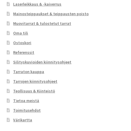
Laserleikkaus & -kaiverrus
Mainosteippaukset & teippausten poisto
Muovitarrat & tulostetut tarrat
Oma tili
Ostoskori
Referenssit
Silityskuvioiden kiinnitysohjeet
Tarraton kauppa
Tarrojen kiinnitysohjeet
Teollisuus & Kiinteistö
Tietoa meistä
Toimitusehdot
Värikartta