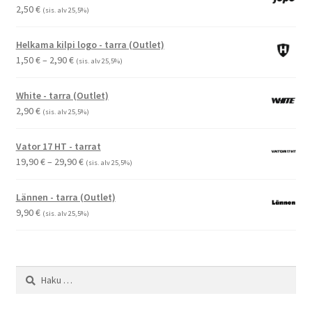
2,50
€
(sis. alv 25,5%)
Helkama kilpi logo - tarra (Outlet)
Hintaluokka:
1,50
€
–
2,90
€
(sis. alv 25,5%)
1,50 €
-
White - tarra (Outlet)
2,90 €
2,90
€
(sis. alv 25,5%)
Vator 17 HT - tarrat
Hintaluokka:
19,90
€
–
29,90
€
(sis. alv 25,5%)
19,90 €
-
Lännen - tarra (Outlet)
29,90 €
9,90
€
(sis. alv 25,5%)
Haku: