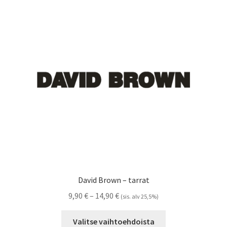
Voit
tehdä
valinnat
tuotteen
sivulla.
David Brown – tarrat
Hintaluokka:
9,90
€
–
14,90
€
(sis. alv 25,5%)
9,90 €
Tällä
-
Valitse vaihtoehdoista