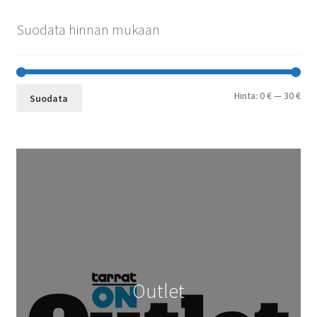
Suodata hinnan mukaan
Min
Mak
Hinta:
0 €
—
30 €
Suodata
Outlet