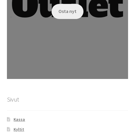
Osta nyt
Sivut
Kassa
Kyltit