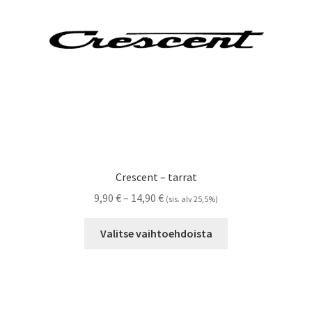
Crescent – tarrat
Hintaluokka:
9,90
€
–
14,90
€
(sis. alv 25,5%)
9,90 €
Tällä
-
Valitse vaihtoehdoista
tuotteella
14,90 €
on
useampi
muunnelma.