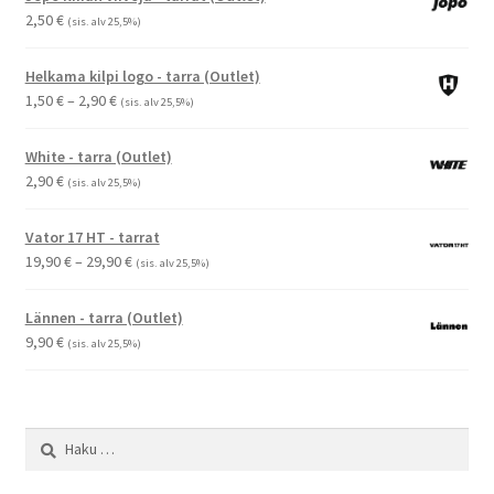
2,50
€
(sis. alv 25,5%)
Helkama kilpi logo - tarra (Outlet)
Hintaluokka:
1,50
€
–
2,90
€
(sis. alv 25,5%)
1,50 €
-
White - tarra (Outlet)
2,90 €
2,90
€
(sis. alv 25,5%)
Vator 17 HT - tarrat
Hintaluokka:
19,90
€
–
29,90
€
(sis. alv 25,5%)
19,90 €
-
Lännen - tarra (Outlet)
29,90 €
9,90
€
(sis. alv 25,5%)
Haku: