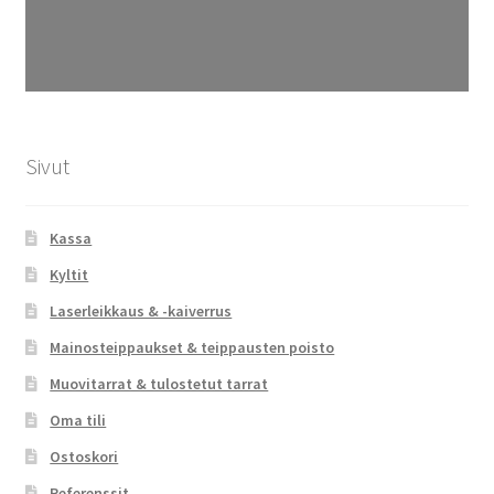
Sivut
Kassa
Kyltit
Laserleikkaus & -kaiverrus
Mainosteippaukset & teippausten poisto
Muovitarrat & tulostetut tarrat
Oma tili
Ostoskori
Referenssit