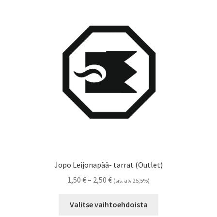
Voit
tehdä
valinnat
tuotteen
sivulla.
Jopo Leijonapää- tarrat (Outlet)
Hintaluokka:
1,50
€
–
2,50
€
(sis. alv 25,5%)
1,50 €
Tällä
-
Valitse vaihtoehdoista
tuotteella
2,50 €