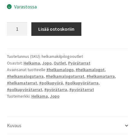
Varastossa
Helkama
Lisää ostoskoriin
kilpi
logo
-
tarra
Tuotetunnus (SKU):
helkamakilpilogooutlet
Osastot:
Helkama
,
Jopo
,
Outlet
,
Pyörätarrat
(Outlet)
Avainsanat tuotteelle
#helkamalogo
,
#helkamalogot
,
määrä
#helkamalogotarra
,
#helkamalogotarrat
,
#helkamatarra
,
#helkamatarrat
,
#polkupyörä
,
#polkupyörätarra
,
#polkupyörätarrat
,
#pyörätarra
,
#pyörätarrat
Tuotemerkki:
Helkama
,
Jopo
Kuvaus