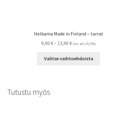
Helkama Made in Finland – tarrat
Hintaluokka:
9,90
€
–
13,90
€
(sis. alv 25,5%)
9,90 €
Tällä
-
Valitse vaihtoehdoista
tuotteella
13,90 €
on
useampi
muunnelma.
Tutustu myös
Voit
tehdä
valinnat
tuotteen
sivulla.