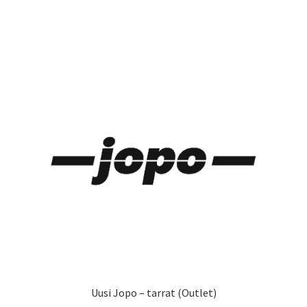
on
useampi
muunnelma.
Voit
tehdä
valinnat
tuotteen
sivulla.
Uusi Jopo – tarrat (Outlet)