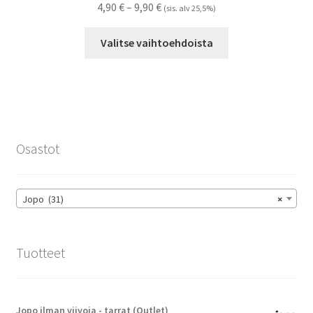
Hintaluokka:
4,90
€
–
9,90
€
(sis. alv 25,5%)
4,90 €
Tällä
-
Valitse vaihtoehdoista
tuotteella
9,90 €
on
useampi
muunnelma.
Voit
tehdä
Osastot
valinnat
tuotteen
sivulla.
Jopo (31)
×
Tuotteet
Jopo ilman viivoja - tarrat (Outlet)