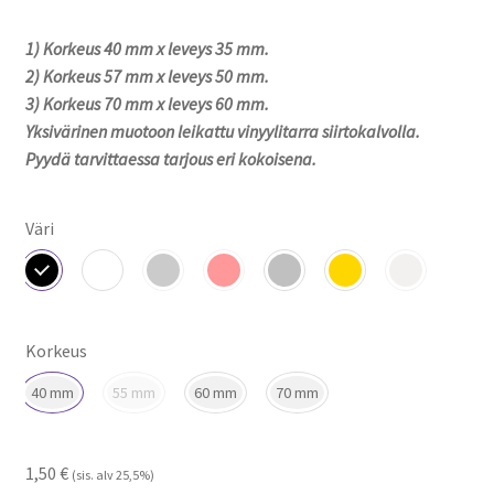
1,50 €
1) Korkeus 40 mm x leveys 35 mm.
-
2) Korkeus 57 mm x leveys 50 mm.
2,90 €
3) Korkeus 70 mm x leveys 60 mm.
Yksivärinen muotoon leikattu vinyylitarra siirtokalvolla.
Pyydä tarvittaessa tarjous eri kokoisena.
Väri
Korkeus
40 mm
55 mm
60 mm
70 mm
1,50
€
(sis. alv 25,5%)