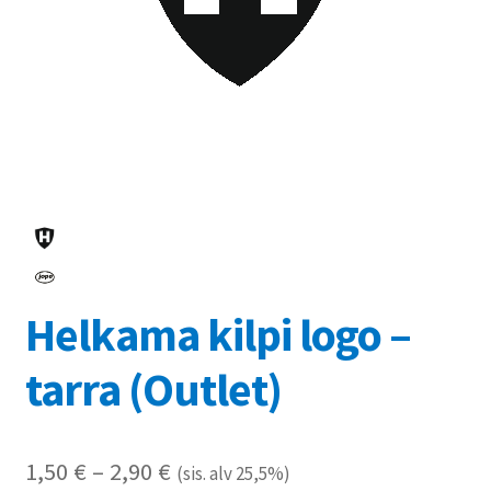
Referenssit
Silityskuvioiden kiinnitysohjeet
Tarrojen kiinnitysohjeet
Teollisuus & Kiinteistö
Tietoa meistä
Helkama kilpi logo –
Toimitusehdot
tarra (Outlet)
Värikartta
Kassa
Hintaluokka:
1,50
€
–
2,90
€
(sis. alv 25,5%)