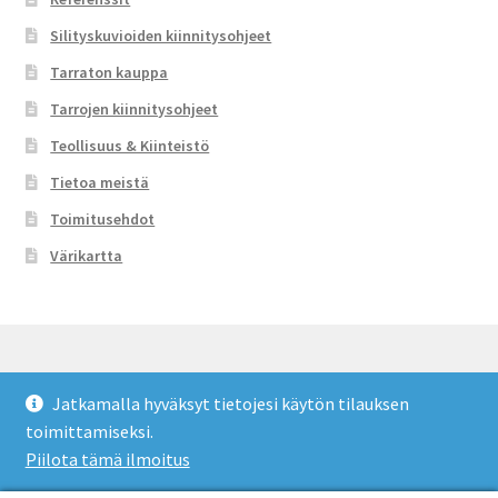
Silityskuvioiden kiinnitysohjeet
Tarraton kauppa
Tarrojen kiinnitysohjeet
Teollisuus & Kiinteistö
Tietoa meistä
Toimitusehdot
Värikartta
Jatkamalla hyväksyt tietojesi käytön tilauksen
© Tarraton 2026
toimittamiseksi.
Toimitusehdot
Built with WooCommerce
.
Piilota tämä ilmoitus