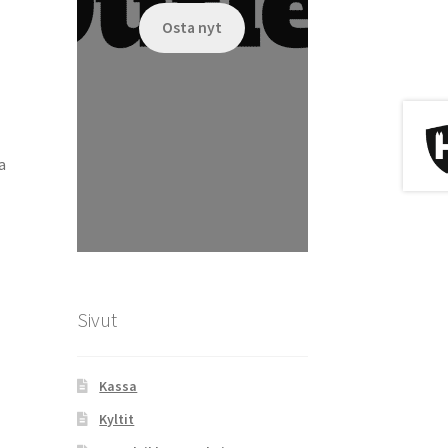
Osta nyt
a
Sivut
Kassa
Kyltit