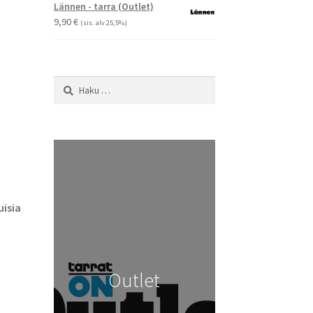
-
Lännen - tarra (Outlet)
29,90 €
9,90
€
(sis. alv 25,5%)
Haku:
isia
Outlet