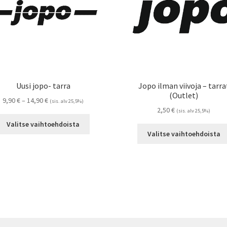
Uusi jopo- tarra
Jopo ilman viivoja – tarra
(Outlet)
Hintaluokka:
9,90
€
–
14,90
€
(sis. alv 25,5%)
2,50
€
9,90 €
(sis. alv 25,5%)
Tällä
-
Valitse vaihtoehdoista
tuotteella
14,90 €
Valitse vaihtoehdoista
on
useampi
muunnelma.
Voit
tehdä
valinnat
tuotteen
sivulla.