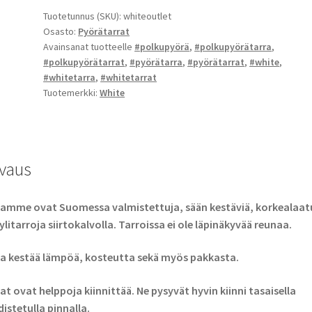
määrä
Tuotetunnus (SKU):
whiteoutlet
Osasto:
Pyörätarrat
Avainsanat tuotteelle
#polkupyörä
,
#polkupyörätarra
,
#polkupyörätarrat
,
#pyörätarra
,
#pyörätarrat
,
#white
,
#whitetarra
,
#whitetarrat
Tuotemerkki:
White
vaus
amme ovat Suomessa valmistettuja, sään kestäviä, korkealaatu
ylitarroja siirtokalvolla. Tarroissa ei ole läpinäkyvää reunaa.
a kestää lämpöä, kosteutta sekä myös pakkasta.
at ovat helppoja kiinnittää. Ne pysyvät hyvin kiinni tasaisella
istetulla pinnalla.