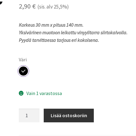
2,90
€
(sis. alv 25,5%)
Korkeus 30 mm x pituus 140 mm.
Yksivärinen muotoon leikattu vinyylitarra siirtokalvolla.
Pyydä tarvittaessa tarjous eri kokoisena.
Väri
Vain 1 varastossa
White
Lisää ostoskoriin
-
tarra
(Outlet)