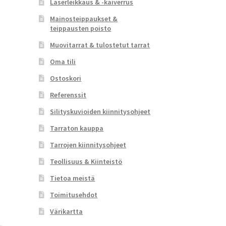
Laserleikkaus & -kaiverrus
Mainosteippaukset &
teippausten poisto
Muovitarrat & tulostetut tarrat
Oma tili
Ostoskori
Referenssit
Silityskuvioiden kiinnitysohjeet
Tarraton kauppa
Tarrojen kiinnitysohjeet
Teollisuus & Kiinteistö
Tietoa meistä
Toimitusehdot
Värikartta