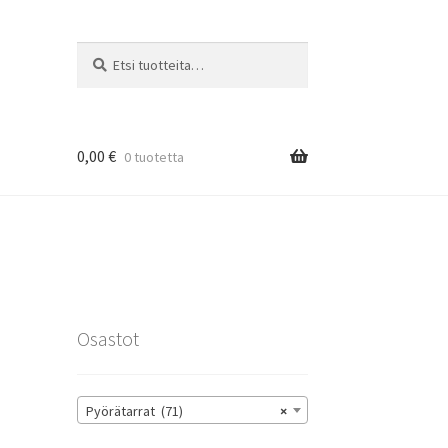
Etsi:
Haku
0,00
€
0 tuotetta
rat
Osastot
Pyörätarrat (71)
×