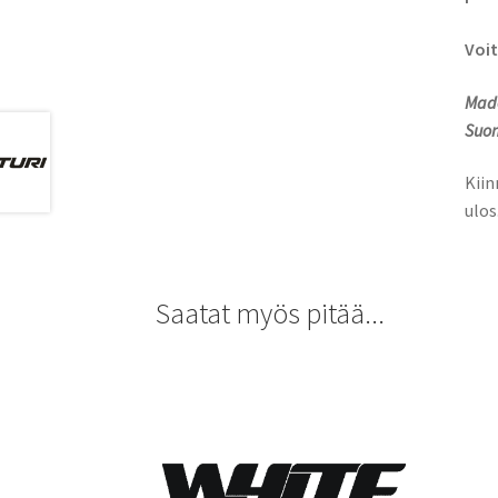
Voit
Made
Suom
Kiin
ulos
Saatat myös pitää...