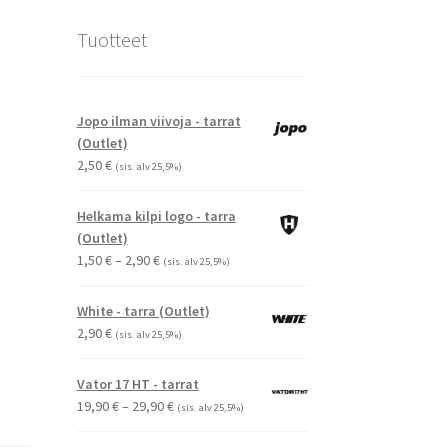
Tuotteet
Jopo ilman viivoja - tarrat
(Outlet)
2,50
€
(sis. alv 25,5%)
Helkama kilpi logo - tarra
(Outlet)
Hintaluokka:
1,50
€
–
2,90
€
(sis. alv 25,5%)
1,50 €
-
White - tarra (Outlet)
2,90 €
2,90
€
(sis. alv 25,5%)
Vator 17 HT - tarrat
Hintaluokka:
19,90
€
–
29,90
€
(sis. alv 25,5%)
19,90 €