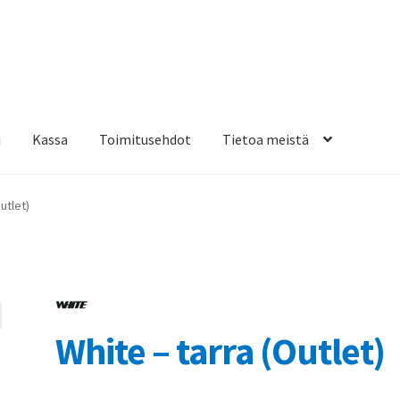
i
Kassa
Toimitusehdot
Tietoa meistä
osteippaukset & teippausten poisto
Muovitarrat & tulostetut tar
utlet)
en kiinnitysohjeet
Tarrojen kiinnitysohjeet
Teollisuus & Kiinteistö
sa
White – tarra (Outlet)