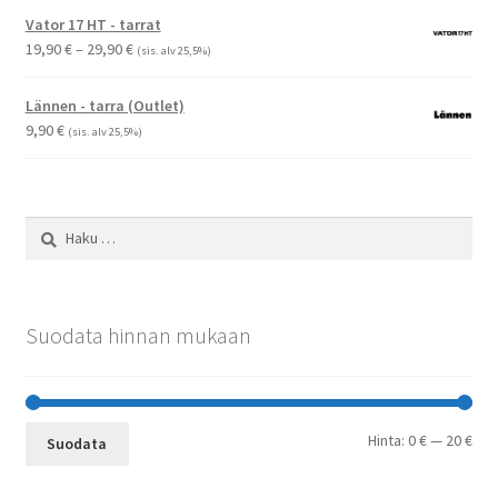
Vator 17 HT - tarrat
Hintaluokka:
19,90
€
–
29,90
€
(sis. alv 25,5%)
19,90 €
-
Lännen - tarra (Outlet)
29,90 €
9,90
€
(sis. alv 25,5%)
Haku:
Suodata hinnan mukaan
Min
Mak
Hinta:
0 €
—
20 €
Suodata