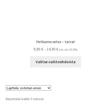
Helkama velox – tarrat
Hintaluokka:
9,90
€
–
14,90
€
(sis. alv 25,5%)
9,90 €
Tällä
-
Valitse vaihtoehdoista
tuotteella
14,90 €
on
useampi
muunnelma.
Voit
tehdä
Suosituimmat
Näytetään kaikki 5 tulosta
valinnat
ensin
tuotteen