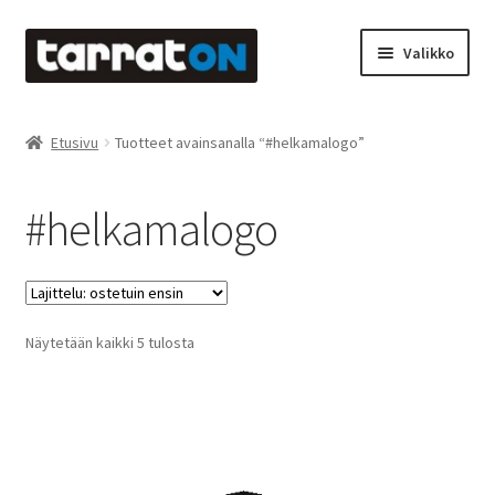
Siirry
Siirry
Valikko
navigointiin
sisältöön
Etusivu
Etusivu
Tuotteet avainsanalla “#helkamalogo”
Kyltit
#helkamalogo
Laserleikkaus & -kaiverrus
Mainosteippaukset & teippausten poisto
Suosituimmat
Näytetään kaikki 5 tulosta
Muovitarrat & tulostetut tarrat
ensin
Oma tili
Ostoskori