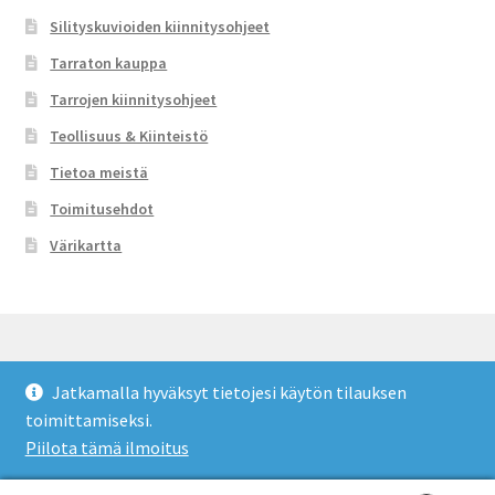
Silityskuvioiden kiinnitysohjeet
Tarraton kauppa
Tarrojen kiinnitysohjeet
Teollisuus & Kiinteistö
Tietoa meistä
Toimitusehdot
Värikartta
Jatkamalla hyväksyt tietojesi käytön tilauksen
© Tarraton 2026
toimittamiseksi.
Toimitusehdot
Built with WooCommerce
.
Piilota tämä ilmoitus