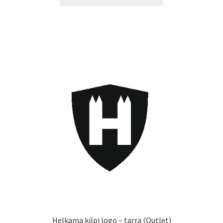
tuotteella
13,90 €
on
useampi
muunnelma.
Voit
tehdä
valinnat
tuotteen
sivulla.
Helkama kilpi logo – tarra (Outlet)