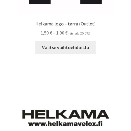
Helkama logo – tarra (Outlet)
Hintaluokka:
1,50
€
–
1,90
€
(sis. alv 25,5%)
1,50 €
Tällä
-
Valitse vaihtoehdoista
tuotteella
1,90 €
on
useampi
muunnelma.
Voit
tehdä
valinnat
tuotteen
sivulla.