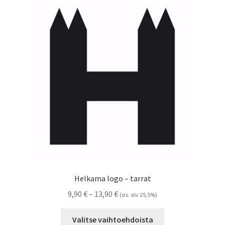
Voit
tehdä
valinnat
tuotteen
sivulla.
Helkama logo – tarrat
Hintaluokka:
9,90
€
–
13,90
€
(sis. alv 25,5%)
9,90 €
Tällä
-
Valitse vaihtoehdoista