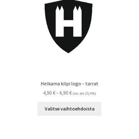
Referenssit
Silityskuvioiden kiinnitysohjeet
Tarrojen kiinnitysohjeet
Teollisuus & Kiinteistö
Tietoa meistä
Helkama kilpi logo – tarrat
Toimitusehdot
Hintaluokka:
4,90
€
–
6,90
€
(sis. alv 25,5%)
4,90 €
Tällä
Värikartta
-
Valitse vaihtoehdoista
tuotteella
6,90 €
on
Kassa
useampi
muunnelma.