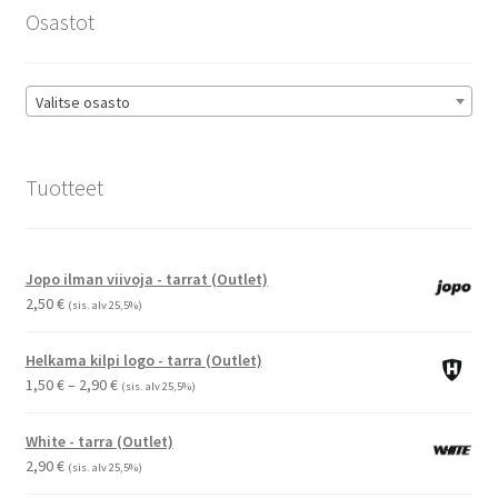
sivulla.
Osastot
Valitse osasto
Tuotteet
Jopo ilman viivoja - tarrat (Outlet)
2,50
€
(sis. alv 25,5%)
Helkama kilpi logo - tarra (Outlet)
Hintaluokka:
1,50
€
–
2,90
€
(sis. alv 25,5%)
1,50 €
-
White - tarra (Outlet)
2,90 €
2,90
€
(sis. alv 25,5%)