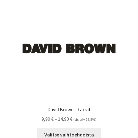
Voit
tehdä
valinnat
tuotteen
sivulla.
David Brown – tarrat
Hintaluokka:
9,90
€
–
14,90
€
(sis. alv 25,5%)
9,90 €
Tällä
-
Valitse vaihtoehdoista