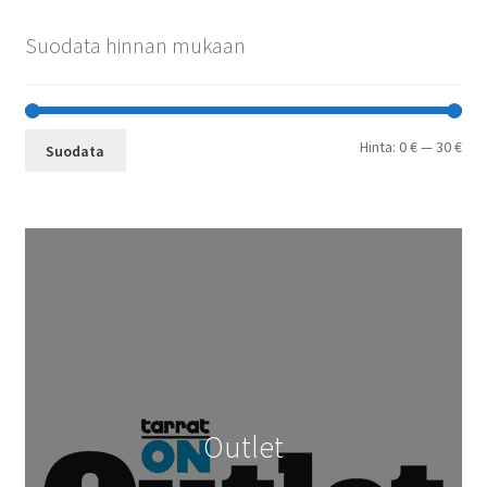
Suodata hinnan mukaan
Min
Mak
Hinta:
0 €
—
30 €
Suodata
Outlet