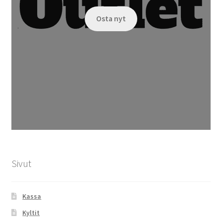
Osta nyt
Sivut
Kassa
Kyltit