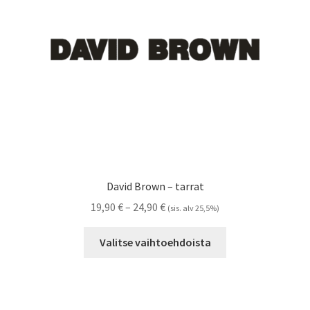
Referenssit
Silityskuvioiden kiinnitysohjeet
Tarrojen kiinnitysohjeet
Teollisuus & Kiinteistö
Tietoa meistä
David Brown – tarrat
Toimitusehdot
Hintaluokka:
19,90
€
–
24,90
€
(sis. alv 25,5%)
19,90 €
Tällä
Värikartta
-
Valitse vaihtoehdoista
tuotteella
24,90 €
on
Kassa
useampi
muunnelma.