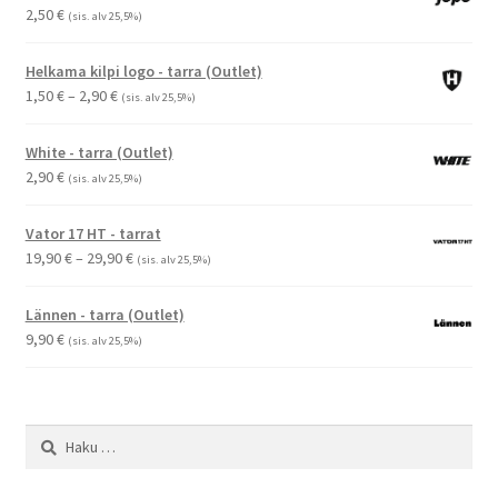
2,50
€
(sis. alv 25,5%)
Helkama kilpi logo - tarra (Outlet)
Hintaluokka:
1,50
€
–
2,90
€
(sis. alv 25,5%)
1,50 €
-
White - tarra (Outlet)
2,90 €
2,90
€
(sis. alv 25,5%)
Vator 17 HT - tarrat
Hintaluokka:
19,90
€
–
29,90
€
(sis. alv 25,5%)
19,90 €
-
Lännen - tarra (Outlet)
29,90 €
9,90
€
(sis. alv 25,5%)
Haku: