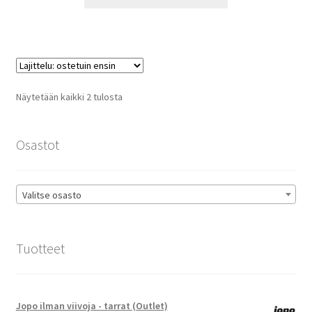
tuotteella
14,90 €
on
useampi
muunnelma.
Voit
tehdä
Suosituimmat
Näytetään kaikki 2 tulosta
valinnat
ensin
tuotteen
sivulla.
Osastot
Valitse osasto
Tuotteet
Jopo ilman viivoja - tarrat (Outlet)