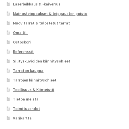
Laserleikkaus & -kaiverrus
Mainosteippaukset & teippausten poisto
Muovitarrat & tulostetut tarrat
Oma tili
Ostoskori
Referenssit
Silityskuvioiden kiinnitysohjeet
Tarraton kauppa
Tarrojen kiinnitysohjeet
Teollisuus & Kiinteistö
Tietoa meistä
Toimitusehdot
Värikartta