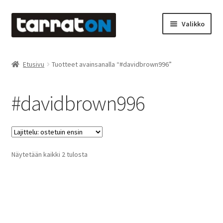
Siirry
Siirry
Valikko
navigointiin
sisältöön
Etusivu
Etusivu
Tuotteet avainsanalla “#davidbrown996”
Kyltit
#davidbrown996
Laserleikkaus & -kaiverrus
Mainosteippaukset & teippausten poisto
Suosituimmat
Näytetään kaikki 2 tulosta
Muovitarrat & tulostetut tarrat
ensin
Oma tili
Ostoskori