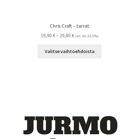
Chris Craft – tarrat
Hintaluokka:
19,90
€
–
29,80
€
(sis. alv 25,5%)
19,90 €
Tällä
-
Valitse vaihtoehdoista
tuotteella
29,80 €
on
useampi
muunnelma.
Voit
tehdä
valinnat
tuotteen
sivulla.