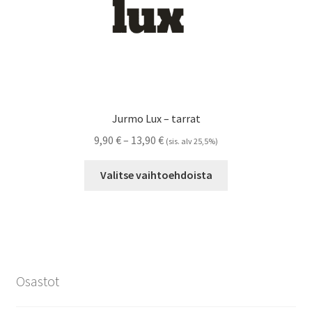
Jurmo Lux – tarrat
Hintaluokka:
9,90
€
–
13,90
€
(sis. alv 25,5%)
9,90 €
Tällä
-
Valitse vaihtoehdoista
tuotteella
13,90 €
on
useampi
muunnelma.
Voit
tehdä
Osastot
valinnat
tuotteen