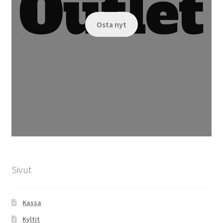
Osta nyt
Sivut
Kassa
Kyltit