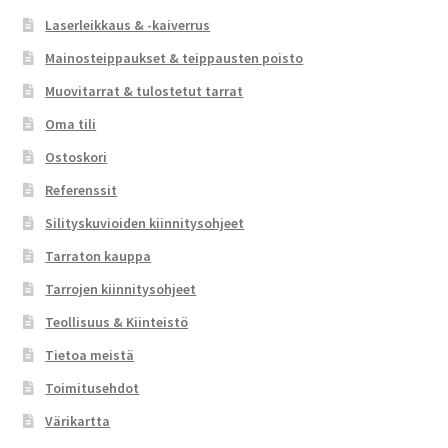
Laserleikkaus & -kaiverrus
Mainosteippaukset & teippausten poisto
Muovitarrat & tulostetut tarrat
Oma tili
Ostoskori
Referenssit
Silityskuvioiden kiinnitysohjeet
Tarraton kauppa
Tarrojen kiinnitysohjeet
Teollisuus & Kiinteistö
Tietoa meistä
Toimitusehdot
Värikartta