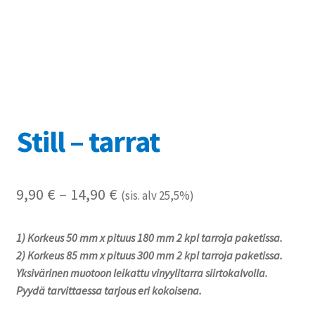
Referenssit
Silityskuvioiden kiinnitysohjeet
Tarrojen kiinnitysohjeet
Teollisuus & Kiinteistö
Still – tarrat
Tietoa meistä
Hintaluokka:
9,90
€
–
14,90
€
(sis. alv 25,5%)
Toimitusehdot
9,90 €
1) Korkeus 50 mm x pituus 180 mm 2 kpl tarroja paketissa.
Värikartta
-
2) Korkeus 85 mm x pituus 300 mm 2 kpl tarroja paketissa.
14,90 €
Yksivärinen muotoon leikattu vinyylitarra siirtokalvolla.
Kassa
Pyydä tarvittaessa tarjous eri kokoisena.