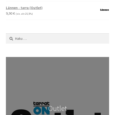
19,90 €
-
Lännen - tarra (Outlet)
29,90 €
9,90
€
(sis. alv 25,5%)
Haku:
Outlet