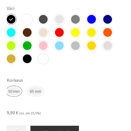
Väri
Korkeus
50 mm
85 mm
9,90
€
(sis. alv 25,5%)
Still