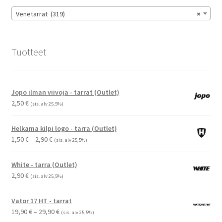
sivulla.
Venetarrat (319)
×
Tuotteet
Jopo ilman viivoja - tarrat (Outlet)
2,50
€
(sis. alv 25,5%)
Helkama kilpi logo - tarra (Outlet)
Hintaluokka:
1,50
€
–
2,90
€
(sis. alv 25,5%)
1,50 €
-
White - tarra (Outlet)
2,90 €
2,90
€
(sis. alv 25,5%)
Vator 17 HT - tarrat
Hintaluokka:
19,90
€
–
29,90
€
(sis. alv 25,5%)