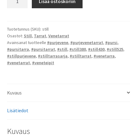
Lisää ostoskoriin
-
tarrat
määrä
Tuotetunnus (SKU):
still
Osastot:
Still
,
Tarrat
,
Venetarrat
Avainsanat tuotteelle
#purjevene
,
#purjevenetarrat
,
#pursi
,
#pursitarra
,
#pursitarrat
,
#still
,
#still380
,
#still430
,
#still525
,
#stillpurjevene
,
#stilltarrasarja
,
#stilltarrat
,
#venetarra
,
#venetarrat
,
#veneteipit
Kuvaus
Lisätiedot
Kuvaus