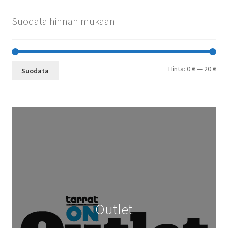
Suodata hinnan mukaan
Min
Mak
Hinta:
0 €
—
20 €
Suodata
Outlet