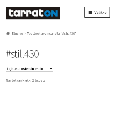
Siirry
Siirry
Valikko
navigointiin
sisältöön
Etusivu
Etusivu
Tuotteet avainsanalla “#still430”
Kyltit
#still430
Laserleikkaus & -kaiverrus
Mainosteippaukset & teippausten poisto
Suosituimmat
Näytetään kaikki 2 tulosta
Muovitarrat & tulostetut tarrat
ensin
Oma tili
Ostoskori