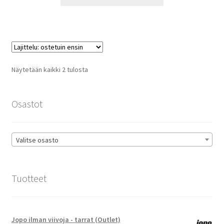
tuotteella
14,90 €
on
useampi
muunnelma.
Voit
tehdä
Suosituimmat
Näytetään kaikki 2 tulosta
valinnat
ensin
tuotteen
sivulla.
Osastot
Valitse osasto
Tuotteet
Jopo ilman viivoja - tarrat (Outlet)