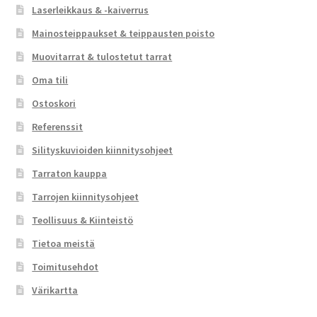
Laserleikkaus & -kaiverrus
Mainosteippaukset & teippausten poisto
Muovitarrat & tulostetut tarrat
Oma tili
Ostoskori
Referenssit
Silityskuvioiden kiinnitysohjeet
Tarraton kauppa
Tarrojen kiinnitysohjeet
Teollisuus & Kiinteistö
Tietoa meistä
Toimitusehdot
Värikartta