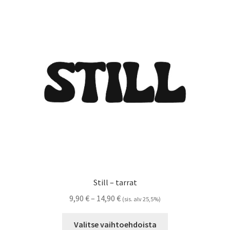
Voit
tehdä
valinnat
tuotteen
sivulla.
Still – tarrat
Hintaluokka:
9,90
€
–
14,90
€
(sis. alv 25,5%)
9,90 €
Tällä
-
Valitse vaihtoehdoista