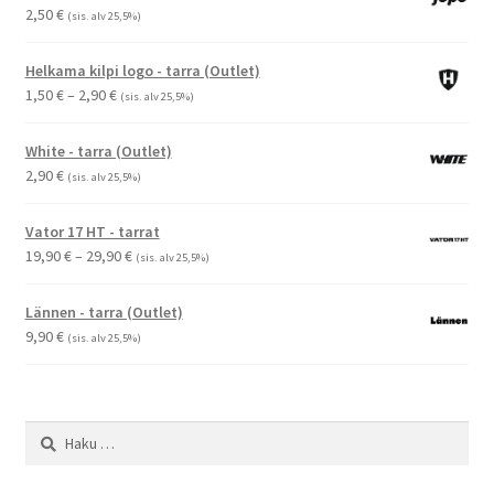
2,50
€
(sis. alv 25,5%)
Helkama kilpi logo - tarra (Outlet)
Hintaluokka:
1,50
€
–
2,90
€
(sis. alv 25,5%)
1,50 €
-
White - tarra (Outlet)
2,90 €
2,90
€
(sis. alv 25,5%)
Vator 17 HT - tarrat
Hintaluokka:
19,90
€
–
29,90
€
(sis. alv 25,5%)
19,90 €
-
Lännen - tarra (Outlet)
29,90 €
9,90
€
(sis. alv 25,5%)
Haku: