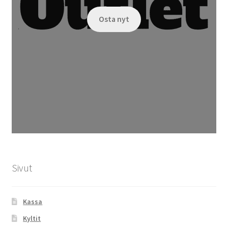
Osta nyt
Sivut
Kassa
Kyltit