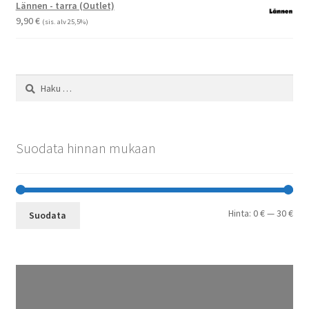
-
Lännen - tarra (Outlet)
29,90 €
9,90
€
(sis. alv 25,5%)
Haku:
Suodata hinnan mukaan
Min
Mak
Hinta:
0 €
—
30 €
Suodata