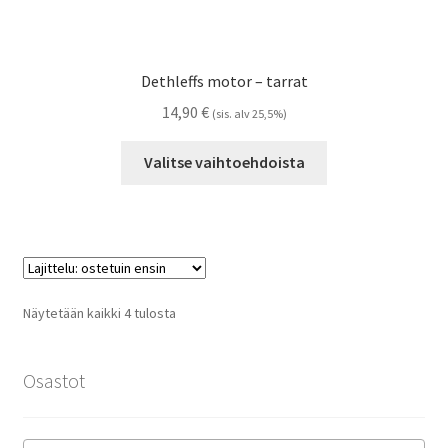
Dethleffs motor – tarrat
14,90
€
(sis. alv 25,5%)
Tällä
Valitse vaihtoehdoista
tuotteella
on
useampi
muunnelma.
Voit
tehdä
Suosituimmat
Näytetään kaikki 4 tulosta
valinnat
ensin
tuotteen
sivulla.
Osastot