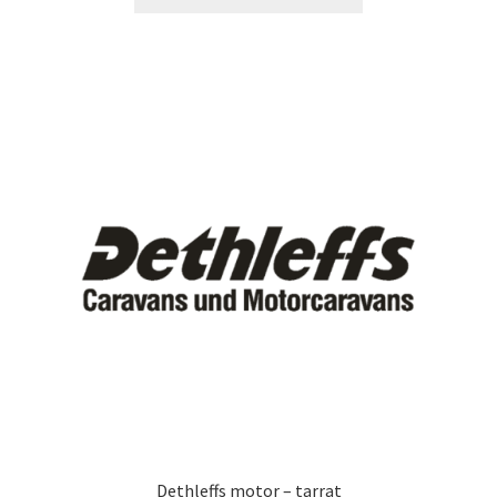
tuotteella
13,90 €
on
useampi
muunnelma.
Voit
tehdä
valinnat
tuotteen
sivulla.
Dethleffs motor – tarrat