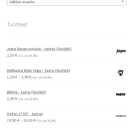
Valitse osasto
Tuotteet
Jopo ilman viivoja - tarrat (Outlet)
2,50
€
(sis. alv 25,5%)
Helkama kilpi logo - tarra (Outlet)
Hintaluokka:
1,50
€
–
2,90
€
(sis. alv 25,5%)
1,50 €
-
White - tarra (Outlet)
2,90 €
2,90
€
(sis. alv 25,5%)
Vator 17 HT - tarrat
Hintaluokka:
19,90
€
–
29,90
€
(sis. alv 25,5%)
19,90 €