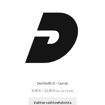
Voit
tehdä
valinnat
tuotteen
sivulla.
Dethleffs D – tarrat
Hintaluokka:
9,90
€
–
13,90
€
(sis. alv 25,5%)
9,90 €
Tällä
-
Valitse vaihtoehdoista