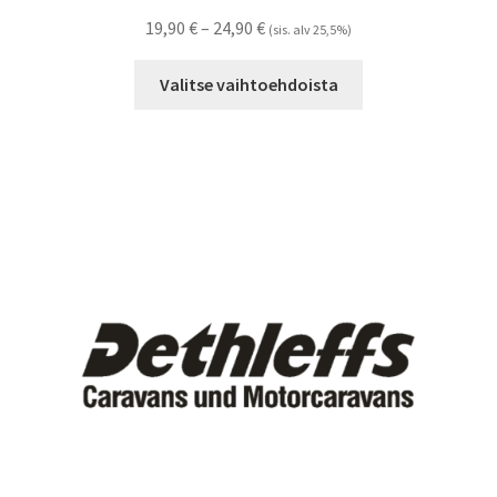
Hintaluokka:
19,90
€
–
24,90
€
(sis. alv 25,5%)
19,90 €
Tällä
-
Valitse vaihtoehdoista
tuotteella
24,90 €
on
useampi
muunnelma.
Voit
tehdä
valinnat
tuotteen
sivulla.