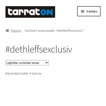
Siirry
Siirry
Valikko
navigointiin
sisältöön
Etusivu
Etusivu
Tuotteet avainsanalla “#dethleffsexclusiv”
Kyltit
#dethleffsexclusiv
Laserleikkaus & -kaiverrus
Mainosteippaukset & teippausten poisto
Suosituimmat
Näytetään kaikki 4 tulosta
Muovitarrat & tulostetut tarrat
ensin
Oma tili
Ostoskori