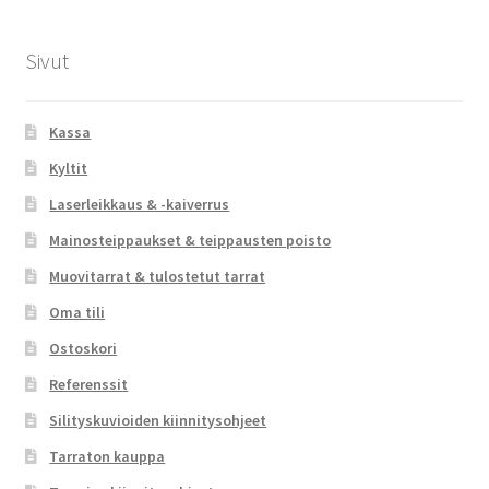
Sivut
Kassa
Kyltit
Laserleikkaus & -kaiverrus
Mainosteippaukset & teippausten poisto
Muovitarrat & tulostetut tarrat
Oma tili
Ostoskori
Referenssit
Silityskuvioiden kiinnitysohjeet
Tarraton kauppa