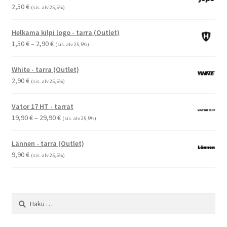
2,50
€
(sis. alv 25,5%)
Helkama kilpi logo - tarra (Outlet)
Hintaluokka:
1,50
€
–
2,90
€
(sis. alv 25,5%)
1,50 €
-
White - tarra (Outlet)
2,90 €
2,90
€
(sis. alv 25,5%)
Vator 17 HT - tarrat
Hintaluokka:
19,90
€
–
29,90
€
(sis. alv 25,5%)
19,90 €
-
Lännen - tarra (Outlet)
29,90 €
9,90
€
(sis. alv 25,5%)
Haku: