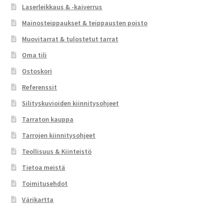
Laserleikkaus & -kaiverrus
Mainosteippaukset & teippausten poisto
Muovitarrat & tulostetut tarrat
Oma tili
Ostoskori
Referenssit
Silityskuvioiden kiinnitysohjeet
Tarraton kauppa
Tarrojen kiinnitysohjeet
Teollisuus & Kiinteistö
Tietoa meistä
Toimitusehdot
Värikartta