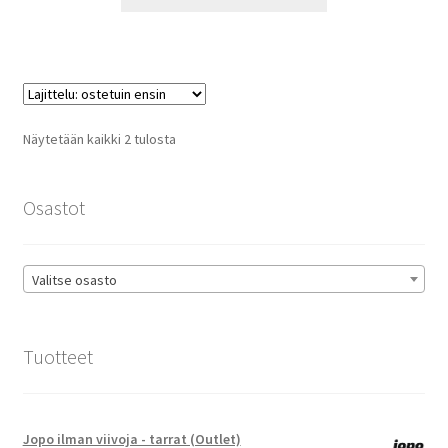
tuotteella
19,90 €
on
useampi
muunnelma.
Voit
tehdä
Suosituimmat
Näytetään kaikki 2 tulosta
valinnat
ensin
tuotteen
sivulla.
Osastot
Valitse osasto
Tuotteet
Jopo ilman viivoja - tarrat (Outlet)