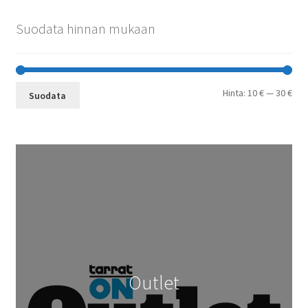
Suodata hinnan mukaan
Min
Mak
Hinta:
10 €
—
30 €
Suodata
Outlet