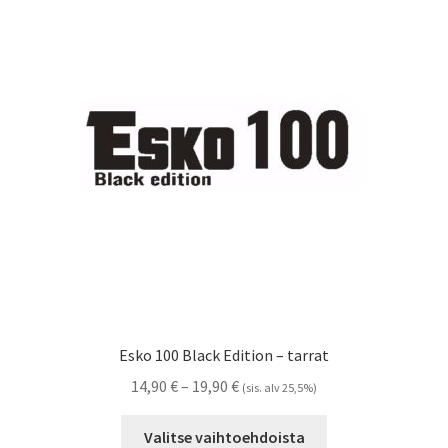
Voit
tehdä
valinnat
tuotteen
sivulla.
Esko 100 Black Edition – tarrat
Hintaluokka:
14,90
€
–
19,90
€
(sis. alv 25,5%)
14,90 €
Tällä
-
Valitse vaihtoehdoista