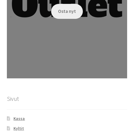
Osta nyt
Sivut
Kassa
Kyltit