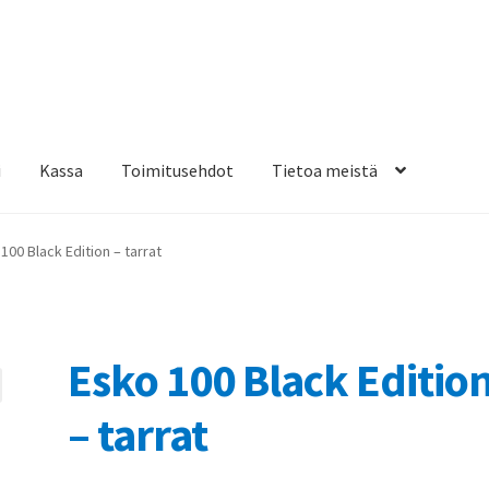
i
Kassa
Toimitusehdot
Tietoa meistä
osteippaukset & teippausten poisto
Muovitarrat & tulostetut tar
100 Black Edition – tarrat
en kiinnitysohjeet
Tarrojen kiinnitysohjeet
Teollisuus & Kiinteistö
sa
Esko 100 Black Editio
– tarrat