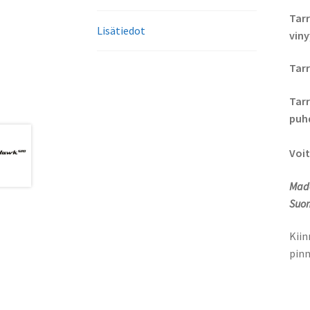
Tarr
Lisätiedot
viny
Tarr
Tarr
puhd
Voit
Made
Suom
Kiin
pinn