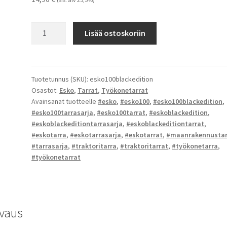
Esko
Lisää ostoskoriin
100
Black
Edition
-
Tuotetunnus (SKU):
esko100blackedition
Osastot:
Esko
,
Tarrat
,
Työkonetarrat
tarrat
Avainsanat tuotteelle
#esko
,
#esko100
,
#esko100blackedition
,
määrä
#esko100tarrasarja
,
#esko100tarrat
,
#eskoblackedition
,
#eskoblackeditiontarrasarja
,
#eskoblackeditiontarrat
,
#eskotarra
,
#eskotarrasarja
,
#eskotarrat
,
#maanrakennustar
#tarrasarja
,
#traktoritarra
,
#traktoritarrat
,
#työkonetarra
,
#työkonetarrat
vaus