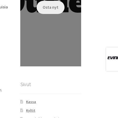
isia
Osta nyt
Sivut
m.
Kassa
Kyltit