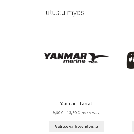
useampi
muunnelma.
Tutustu myös
Voit
tehdä
valinnat
tuotteen
sivulla.
Yanmar – tarrat
Hintaluokka:
9,90
€
–
13,90
€
(sis. alv 25,5%)
9,90 €
Tällä
-
Valitse vaihtoehdoista
tuotteella
13,90 €