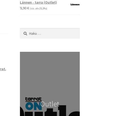
-
Lännen - tarra (Outlet)
29,90 €
9,90
€
(sis. alv 25,5%)
Haku:
rat
,
Outlet