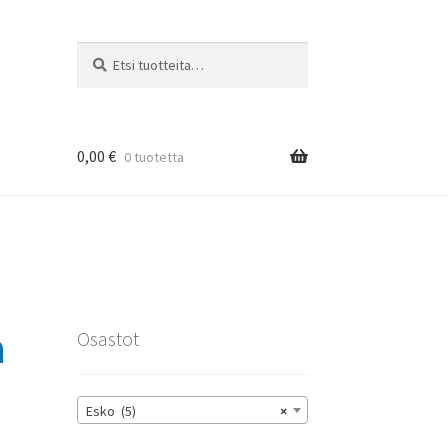
Etsi:
Haku
0,00
€
0 tuotetta
rat
n
Osastot
Esko (5)
×