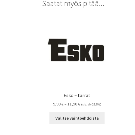
Saatat myös pitää...
Esko – tarrat
Hintaluokka:
9,90
€
–
11,90
€
(sis. alv 25,5%)
9,90 €
Tällä
-
Valitse vaihtoehdoista
tuotteella
11,90 €
on