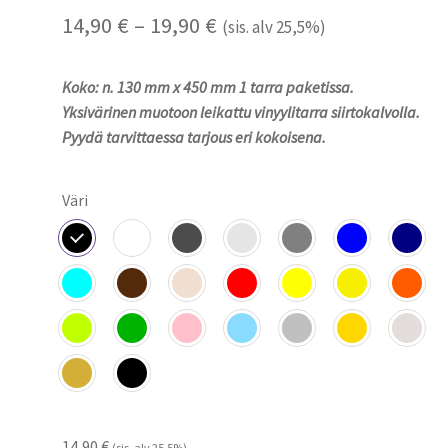
Hintaluokka:
14,90
€
–
19,90
€
(sis. alv 25,5%)
14,90 €
Koko: n. 130 mm x 450 mm 1 tarra paketissa.
-
Yksivärinen muotoon leikattu vinyylitarra siirtokalvolla.
19,90 €
Pyydä tarvittaessa tarjous eri kokoisena.
Väri
14,90
€
(sis. alv 25,5%)