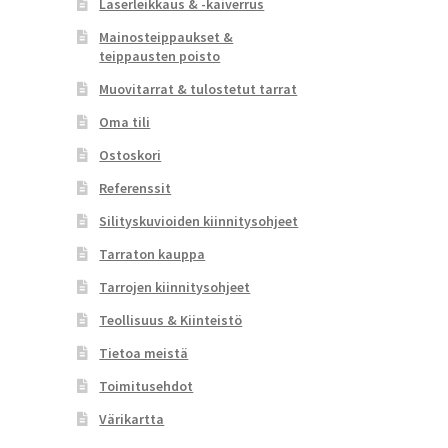
Laserleikkaus & -kaiverrus
Mainosteippaukset &
teippausten poisto
Muovitarrat & tulostetut tarrat
Oma tili
Ostoskori
Referenssit
Silityskuvioiden kiinnitysohjeet
Tarraton kauppa
Tarrojen kiinnitysohjeet
Teollisuus & Kiinteistö
Tietoa meistä
Toimitusehdot
Värikartta