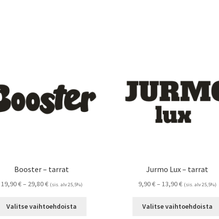
Booster – tarrat
Jurmo Lux – tarrat
Hintaluokka:
Hintaluokka:
19,90
€
–
29,80
€
9,90
€
–
13,90
€
(sis. alv 25,5%)
(sis. alv 25,5%)
19,90 €
9,90 €
Tällä
-
-
Valitse vaihtoehdoista
Valitse vaihtoehdoista
tuotteella
29,80 €
13,90 €