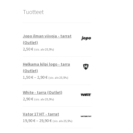
Tuotteet
Jopo ilman viivoja - tarrat
(Outlet)
2,50
€
(sis. alv 25,5%)
Helkama kilpi logo - tarra
(Outlet)
Hintaluokka:
1,50
€
–
2,90
€
(sis. alv 25,5%)
1,50 €
-
White - tarra (Outlet)
2,90 €
2,90
€
(sis. alv 25,5%)
Vator 17 HT - tarrat
Hintaluokka:
19,90
€
–
29,90
€
(sis. alv 25,5%)
19,90 €