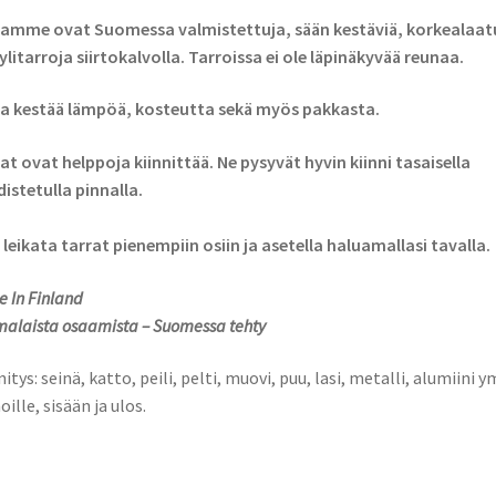
amme ovat Suomessa valmistettuja, sään kestäviä, korkealaatu
ylitarroja siirtokalvolla. Tarroissa ei ole läpinäkyvää reunaa.
a kestää lämpöä, kosteutta sekä myös pakkasta.
at ovat helppoja kiinnittää. Ne pysyvät hyvin kiinni tasaisella
istetulla pinnalla.
 leikata tarrat pienempiin osiin ja asetella haluamallasi tavalla.
 In Finland
alaista osaamista – Suomessa tehty
nitys: seinä, katto, peili, pelti, muovi, puu, lasi, metalli, alumiini y
oille, sisään ja ulos.