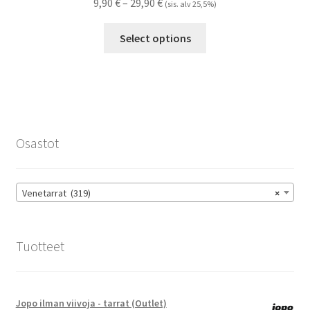
Hintaluokka:
9,90
€
–
29,90
€
(sis. alv 25,5%)
9,90 €
Tällä
-
Select options
tuotteella
29,90 €
on
useampi
muunnelma.
Voit
tehdä
Osastot
valinnat
tuotteen
sivulla.
Venetarrat (319)
×
Tuotteet
Jopo ilman viivoja - tarrat (Outlet)