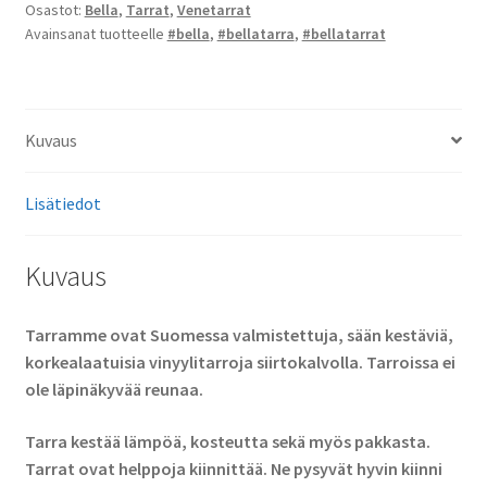
Osastot:
Bella
,
Tarrat
,
Venetarrat
Avainsanat tuotteelle
#bella
,
#bellatarra
,
#bellatarrat
Kuvaus
Lisätiedot
Kuvaus
Tarramme ovat Suomessa valmistettuja, sään kestäviä,
korkealaatuisia vinyylitarroja siirtokalvolla. Tarroissa ei
ole läpinäkyvää reunaa.
Tarra kestää lämpöä, kosteutta sekä myös pakkasta.
Tarrat ovat helppoja kiinnittää. Ne pysyvät hyvin kiinni