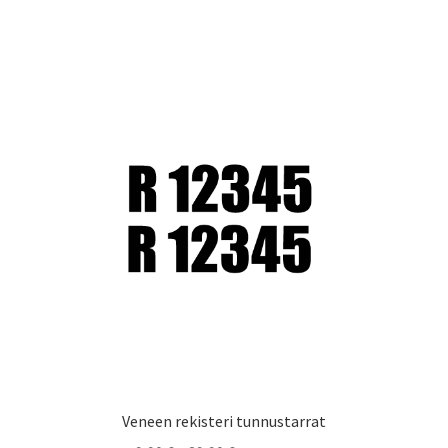
on
useampi
muunnelma.
Voit
tehdä
valinnat
tuotteen
sivulla.
Veneen rekisteri tunnustarrat