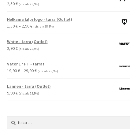
2,50
€
(sis. alv 25,5%)
Helkama kilpi logo - tarra (Outlet)
Hintaluokka:
1,50
€
–
2,90
€
(sis. alv 25,5%)
1,50 €
-
White - tarra (Outlet)
2,90 €
2,90
€
(sis. alv 25,5%)
Vator 17 HT - tarrat
Hintaluokka:
19,90
€
–
29,90
€
(sis. alv 25,5%)
19,90 €
-
Lännen - tarra (Outlet)
29,90 €
9,90
€
(sis. alv 25,5%)
Haku: