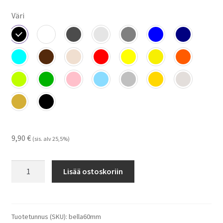
Väri
9,90
€
(sis. alv 25,5%)
Bella
Lisää ostoskoriin
-
tarrat
määrä
Tuotetunnus (SKU):
bella60mm