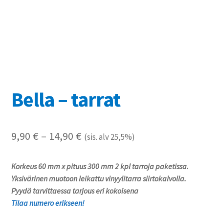
Referenssit
Silityskuvioiden kiinnitysohjeet
Tarrojen kiinnitysohjeet
Teollisuus & Kiinteistö
Bella – tarrat
Tietoa meistä
Hintaluokka:
9,90
€
–
14,90
€
(sis. alv 25,5%)
Toimitusehdot
9,90 €
Korkeus 60 mm x pituus 300 mm 2 kpl tarroja paketissa.
Värikartta
-
Yksivärinen muotoon leikattu vinyylitarra siirtokalvolla.
14,90 €
Pyydä tarvittaessa tarjous eri kokoisena
Kassa
Tilaa numero erikseen!