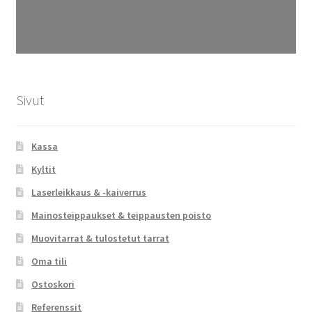
Sivut
Kassa
Kyltit
Laserleikkaus & -kaiverrus
Mainosteippaukset & teippausten poisto
Muovitarrat & tulostetut tarrat
Oma tili
Ostoskori
Referenssit