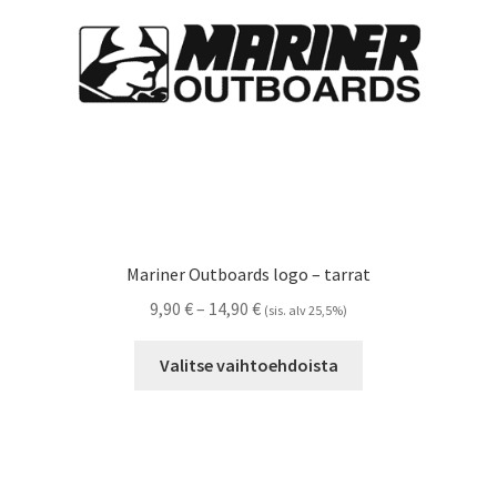
Mariner Outboards logo – tarrat
Hintaluokka:
9,90
€
–
14,90
€
(sis. alv 25,5%)
9,90 €
Tällä
-
Valitse vaihtoehdoista
tuotteella
14,90 €
on
useampi
muunnelma.
Voit