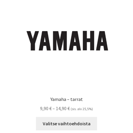
tehdä
valinnat
tuotteen
sivulla.
Yamaha – tarrat
Hintaluokka:
9,90
€
–
14,90
€
(sis. alv 25,5%)
9,90 €
Tällä
-
Valitse vaihtoehdoista
tuotteella
14,90 €