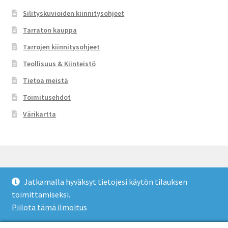
Silityskuvioiden kiinnitysohjeet
Tarraton kauppa
Tarrojen kiinnitysohjeet
Teollisuus & Kiinteistö
Tietoa meistä
Toimitusehdot
Värikartta
Jatkamalla hyväksyt tietojesi käytön tilauksen
© Tarraton 2026
toimittamiseksi.
Toimitusehdot
Built with WooCommerce
.
Piilota tämä ilmoitus