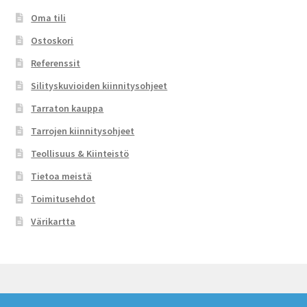
Oma tili
Ostoskori
Referenssit
Silityskuvioiden kiinnitysohjeet
Tarraton kauppa
Tarrojen kiinnitysohjeet
Teollisuus & Kiinteistö
Tietoa meistä
Toimitusehdot
Värikartta