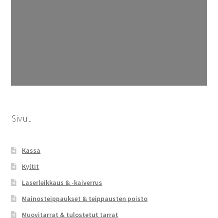
Sivut
Kassa
Kyltit
Laserleikkaus & -kaiverrus
Mainosteippaukset & teippausten poisto
Muovitarrat & tulostetut tarrat