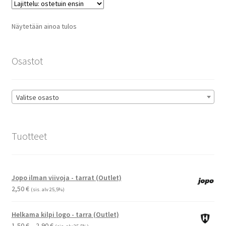
Voit
tehdä
Näytetään ainoa tulos
valinnat
tuotteen
sivulla.
Osastot
Valitse osasto
Tuotteet
Jopo ilman viivoja - tarrat (Outlet)
2,50
€
(sis. alv 25,5%)
Helkama kilpi logo - tarra (Outlet)
Hintaluokka:
1,50
€
–
2,90
€