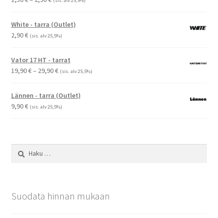
(sis. alv 25,5%)
1,50 €
-
White - tarra (Outlet)
2,90 €
2,90
€
(sis. alv 25,5%)
Vator 17 HT - tarrat
Hintaluokka:
19,90
€
–
29,90
€
(sis. alv 25,5%)
19,90 €
-
Lännen - tarra (Outlet)
29,90 €
9,90
€
(sis. alv 25,5%)
Haku:
Suodata hinnan mukaan