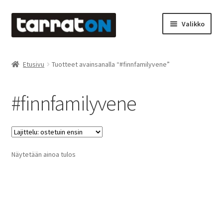
Siirry
Siirry
Valikko
navigointiin
sisältöön
Etusivu
Etusivu
Tuotteet avainsanalla “#finnfamilyvene”
Kyltit
#finnfamilyvene
Laserleikkaus & -kaiverrus
Mainosteippaukset & teippausten poisto
Näytetään ainoa tulos
Muovitarrat & tulostetut tarrat
Oma tili
Ostoskori