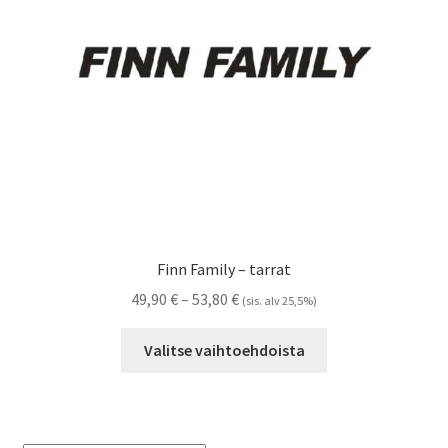
Referenssit
Silityskuvioiden kiinnitysohjeet
Tarrojen kiinnitysohjeet
Teollisuus & Kiinteistö
Tietoa meistä
Finn Family – tarrat
Toimitusehdot
Hintaluokka:
49,90
€
–
53,80
€
(sis. alv 25,5%)
49,90 €
Tällä
Värikartta
-
Valitse vaihtoehdoista
tuotteella
53,80 €
on
Kassa
useampi
muunnelma.