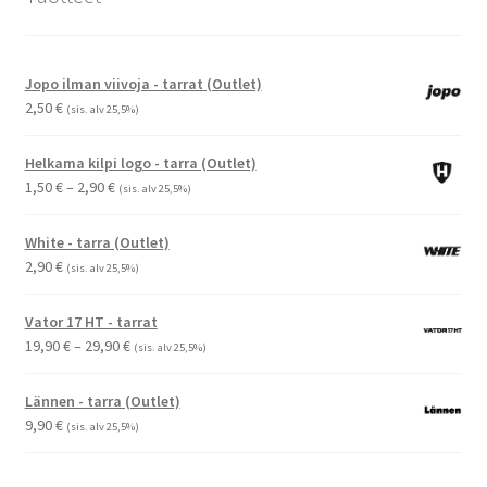
Jopo ilman viivoja - tarrat (Outlet)
2,50
€
(sis. alv 25,5%)
Helkama kilpi logo - tarra (Outlet)
Hintaluokka:
1,50
€
–
2,90
€
(sis. alv 25,5%)
1,50 €
-
White - tarra (Outlet)
2,90 €
2,90
€
(sis. alv 25,5%)
Vator 17 HT - tarrat
Hintaluokka:
19,90
€
–
29,90
€
(sis. alv 25,5%)
19,90 €
-
Lännen - tarra (Outlet)
29,90 €
9,90
€
(sis. alv 25,5%)