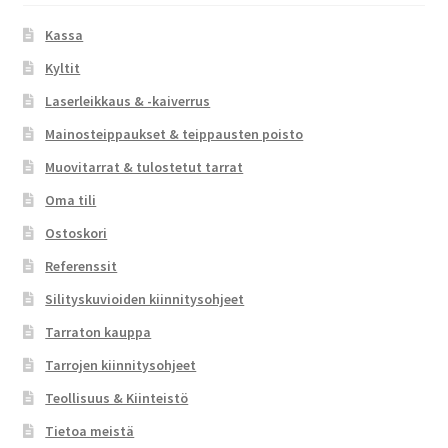
Kassa
Kyltit
Laserleikkaus & -kaiverrus
Mainosteippaukset & teippausten poisto
Muovitarrat & tulostetut tarrat
Oma tili
Ostoskori
Referenssit
Silityskuvioiden kiinnitysohjeet
Tarraton kauppa
Tarrojen kiinnitysohjeet
Teollisuus & Kiinteistö
Tietoa meistä