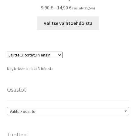
Hintaluokka:
9,90
€
–
14,90
€
(sis. alv 25,5%)
9,90 €
Tällä
-
Valitse vaihtoehdoista
tuotteella
14,90 €
on
useampi
muunnelma.
Voit
tehdä
Suosituimmat
Näytetään kaikki 3 tulosta
valinnat
ensin
tuotteen
sivulla.
Osastot
Valitse osasto
Tuotteet