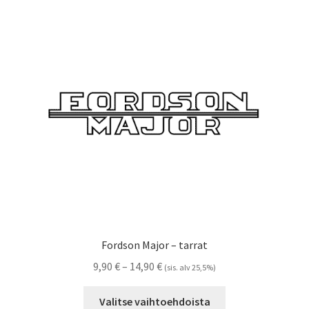
Voit
tehdä
valinnat
tuotteen
sivulla.
Fordson Major – tarrat
Hintaluokka:
9,90
€
–
14,90
€
(sis. alv 25,5%)
9,90 €
Tällä
-
Valitse vaihtoehdoista