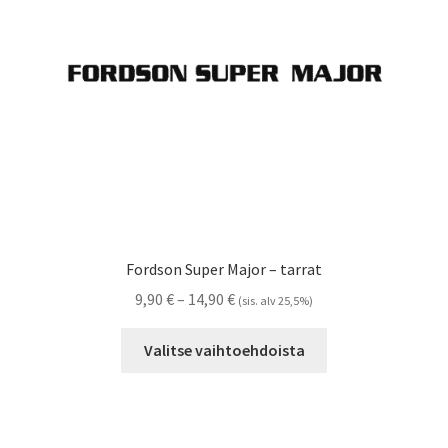
Referenssit
Silityskuvioiden kiinnitysohjeet
Tarrojen kiinnitysohjeet
Teollisuus & Kiinteistö
Tietoa meistä
Fordson Super Major – tarrat
Toimitusehdot
Hintaluokka:
9,90
€
–
14,90
€
(sis. alv 25,5%)
9,90 €
Tällä
Värikartta
-
Valitse vaihtoehdoista
tuotteella
14,90 €
on
Kassa
useampi
muunnelma.