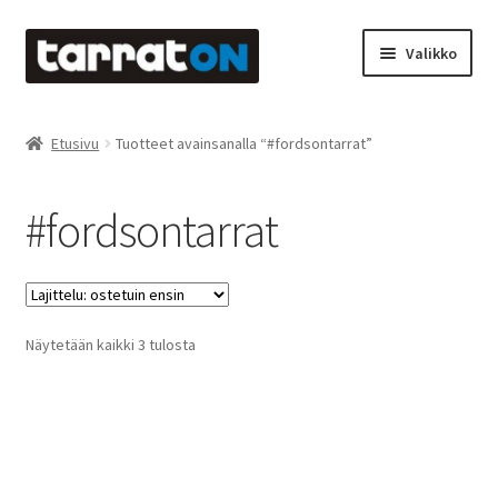
Siirry
Siirry
Valikko
navigointiin
sisältöön
Etusivu
Etusivu
Tuotteet avainsanalla “#fordsontarrat”
Kyltit
#fordsontarrat
Laserleikkaus & -kaiverrus
Mainosteippaukset & teippausten poisto
Suosituimmat
Näytetään kaikki 3 tulosta
Muovitarrat & tulostetut tarrat
ensin
Oma tili
Ostoskori