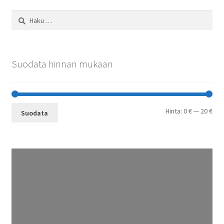
Haku:
Suodata hinnan mukaan
Min
Mak
Hinta:
0 €
—
20 €
Suodata