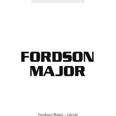
tuotteella
14,90 €
on
useampi
muunnelma.
Voit
tehdä
valinnat
tuotteen
sivulla.
Fordson Major – tarrat