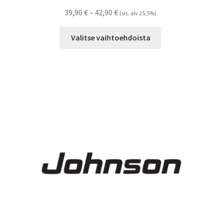
Hintaluokka:
39,90
€
–
42,90
€
(sis. alv 25,5%)
39,90 €
Tällä
-
Valitse vaihtoehdoista
tuotteella
42,90 €
on
useampi
muunnelma.
Voit
tehdä
valinnat
tuotteen
sivulla.