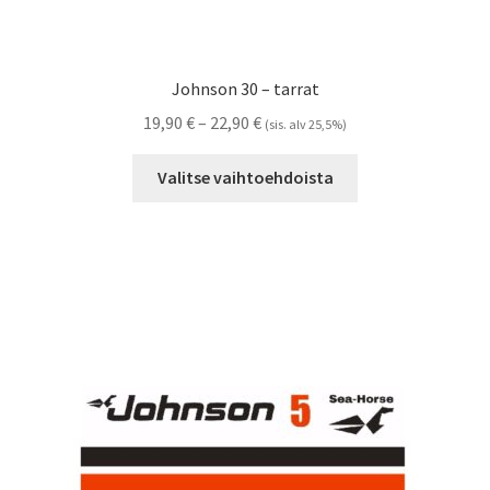
Johnson 30 – tarrat
Hintaluokka:
19,90
€
–
22,90
€
(sis. alv 25,5%)
19,90 €
Tällä
-
Valitse vaihtoehdoista
tuotteella
22,90 €
on
useampi
muunnelma.
Voit
tehdä
valinnat
tuotteen
sivulla.