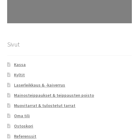
Sivut
Kassa
Kyltit
Laserleikkaus & -kaiverrus
Mainosteippaukset & teippausten poisto
Muovitarrat & tulostetut tarrat
Oma tili
Ostoskori
Referenssit