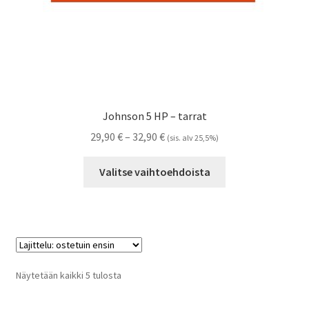
Johnson 5 HP – tarrat
Hintaluokka:
29,90
€
–
32,90
€
(sis. alv 25,5%)
29,90 €
Tällä
-
Valitse vaihtoehdoista
tuotteella
32,90 €
on
useampi
muunnelma.
Voit
tehdä
Suosituimmat
Näytetään kaikki 5 tulosta
valinnat
ensin
tuotteen