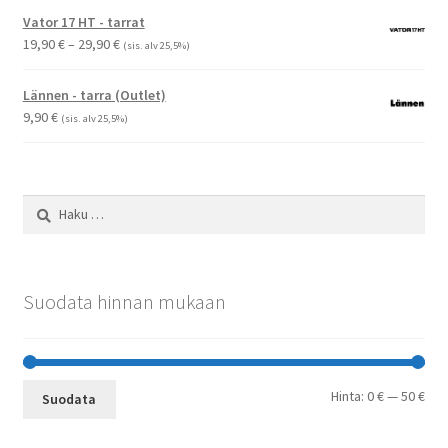
Vator 17 HT - tarrat
Hintaluokka:
19,90
€
–
29,90
€
(sis. alv 25,5%)
19,90 €
-
Lännen - tarra (Outlet)
29,90 €
9,90
€
(sis. alv 25,5%)
Haku:
Suodata hinnan mukaan
Min
Mak
Hinta:
0 €
—
50 €
Suodata