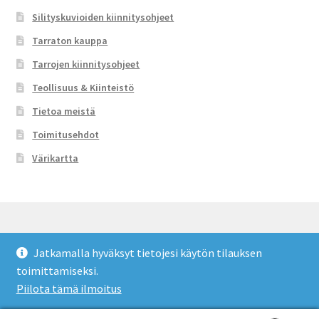
Silityskuvioiden kiinnitysohjeet
Tarraton kauppa
Tarrojen kiinnitysohjeet
Teollisuus & Kiinteistö
Tietoa meistä
Toimitusehdot
Värikartta
Jatkamalla hyväksyt tietojesi käytön tilauksen
© Tarraton 2026
toimittamiseksi.
Toimitusehdot
Built with WooCommerce
.
Piilota tämä ilmoitus