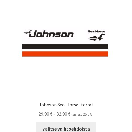
Voit
tehdä
valinnat
tuotteen
sivulla.
Johnson Sea-Horse- tarrat
Hintaluokka:
29,90
€
–
32,90
€
(sis. alv 25,5%)
29,90 €
Tällä
-
Valitse vaihtoehdoista