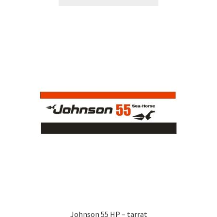
tuotteella
32,90 €
on
useampi
muunnelma.
Voit
tehdä
valinnat
tuotteen
sivulla.
Johnson 55 HP – tarrat