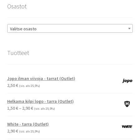
sivulla.
Osastot
Valitse osasto
Tuotteet
Jopo ilman viivoja - tarrat (Outlet)
2,50
€
(sis. alv 25,5%)
Helkama kilpi logo - tarra (Outlet)
Hintaluokka:
1,50
€
–
2,90
€
(sis. alv 25,5%)
1,50 €
-
White - tarra (Outlet)
2,90 €
2,90
€
(sis. alv 25,5%)