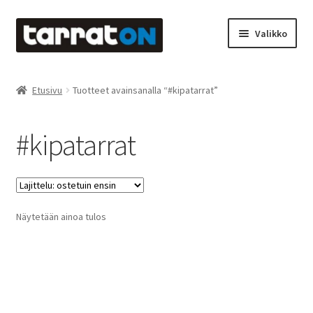
Siirry
Siirry
Valikko
navigointiin
sisältöön
Etusivu
Etusivu
Tuotteet avainsanalla “#kipatarrat”
Kyltit
#kipatarrat
Laserleikkaus & -kaiverrus
Mainosteippaukset & teippausten poisto
Näytetään ainoa tulos
Muovitarrat & tulostetut tarrat
Oma tili
Ostoskori