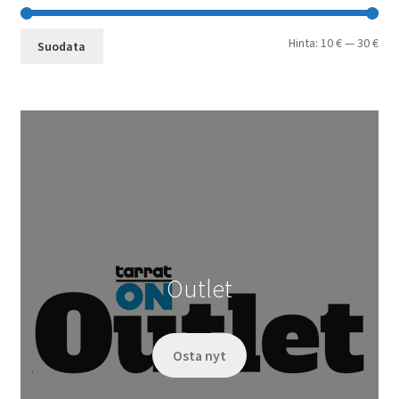
Min
Mak
Hinta:
10 €
—
30 €
Suodata
Outlet
Osta nyt