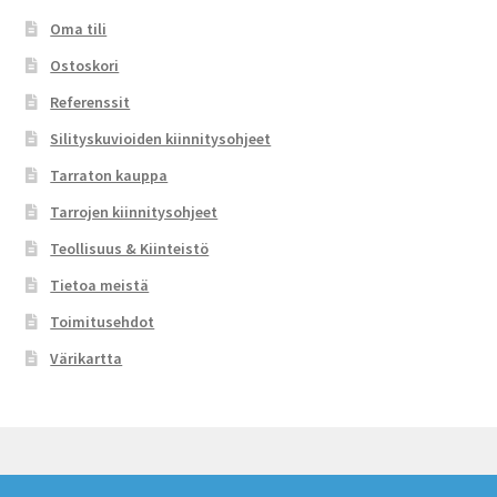
Oma tili
Ostoskori
Referenssit
Silityskuvioiden kiinnitysohjeet
Tarraton kauppa
Tarrojen kiinnitysohjeet
Teollisuus & Kiinteistö
Tietoa meistä
Toimitusehdot
Värikartta