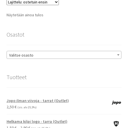
Voit
tehdä
Näytetään ainoa tulos
valinnat
tuotteen
sivulla.
Osastot
Valitse osasto
Tuotteet
Jopo ilman viivoja - tarrat (Outlet)
2,50
€
(sis. alv 25,5%)
Helkama kilpi logo - tarra (Outlet)
Hintaluokka:
1,50
€
–
2,90
€