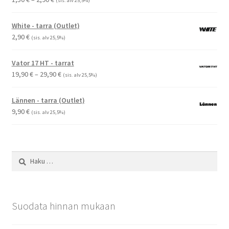
(sis. alv 25,5%)
1,50 €
-
White - tarra (Outlet)
2,90 €
2,90
€
(sis. alv 25,5%)
Vator 17 HT - tarrat
Hintaluokka:
19,90
€
–
29,90
€
(sis. alv 25,5%)
19,90 €
-
Lännen - tarra (Outlet)
29,90 €
9,90
€
(sis. alv 25,5%)
Haku:
Suodata hinnan mukaan