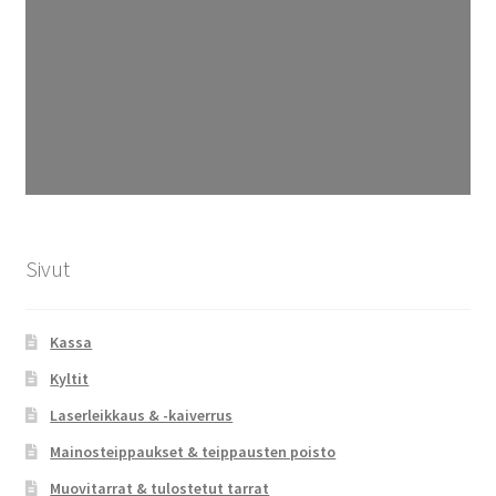
Sivut
Kassa
Kyltit
Laserleikkaus & -kaiverrus
Mainosteippaukset & teippausten poisto
Muovitarrat & tulostetut tarrat