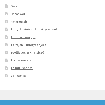
Oma tili
Ostoskori
Referenssit
Silityskuvioiden kiinnitysohjeet
Tarraton kauppa
Tarrojen kiinnitysohjeet
Teollisuus & Kiinteistö
Tietoa meistä
Toimitusehdot
Värikartta