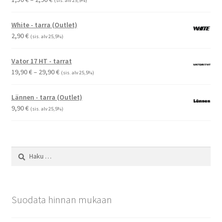
(sis. alv 25,5%)
1,50 €
-
White - tarra (Outlet)
2,90 €
2,90
€
(sis. alv 25,5%)
Vator 17 HT - tarrat
Hintaluokka:
19,90
€
–
29,90
€
(sis. alv 25,5%)
19,90 €
-
Lännen - tarra (Outlet)
29,90 €
9,90
€
(sis. alv 25,5%)
Haku:
Suodata hinnan mukaan