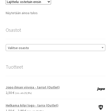
Voit
tehdä
Näytetään ainoa tulos
valinnat
tuotteen
sivulla.
Osastot
Valitse osasto
Tuotteet
Jopo ilman viivoja - tarrat (Outlet)
2,50
€
(sis. alv 25,5%)
Helkama kilpi logo - tarra (Outlet)
Hintaluokka:
1,50
€
–
2,90
€