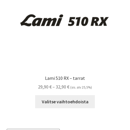
Referenssit
Silityskuvioiden kiinnitysohjeet
Tarrojen kiinnitysohjeet
Teollisuus & Kiinteistö
Tietoa meistä
Lami 510 RX – tarrat
Toimitusehdot
Hintaluokka:
29,90
€
–
32,90
€
(sis. alv 25,5%)
29,90 €
Tällä
Värikartta
-
Valitse vaihtoehdoista
tuotteella
32,90 €
on
Kassa
useampi
muunnelma.