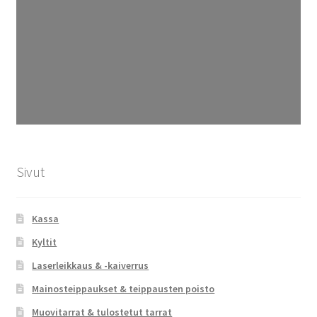
Sivut
Kassa
Kyltit
Laserleikkaus & -kaiverrus
Mainosteippaukset & teippausten poisto
Muovitarrat & tulostetut tarrat