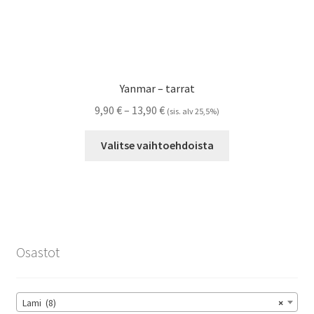
Yanmar – tarrat
Hintaluokka:
9,90
€
–
13,90
€
(sis. alv 25,5%)
9,90 €
Tällä
-
Valitse vaihtoehdoista
tuotteella
13,90 €
on
useampi
muunnelma.
Voit
tehdä
Osastot
valinnat
tuotteen
sivulla.
Lami (8)
×