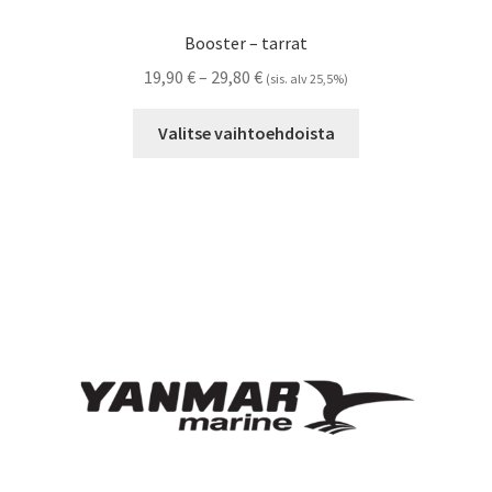
Booster – tarrat
Hintaluokka:
19,90
€
–
29,80
€
(sis. alv 25,5%)
19,90 €
Tällä
-
Valitse vaihtoehdoista
tuotteella
29,80 €
on
useampi
muunnelma.
Voit
tehdä
valinnat
tuotteen
sivulla.