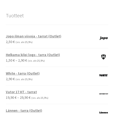
Tuotteet
Jopo ilman viivoja - tarrat (Outlet)
2,50
€
(sis. alv 25,5%)
Helkama kilpi logo - tarra (Outlet)
Hintaluokka:
1,50
€
–
2,90
€
(sis. alv 25,5%)
1,50 €
-
White - tarra (Outlet)
2,90 €
2,90
€
(sis. alv 25,5%)
Vator 17 HT - tarrat
Hintaluokka:
19,90
€
–
29,90
€
(sis. alv 25,5%)
19,90 €
-
Lännen - tarra (Outlet)