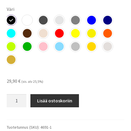
Väri
29,90
€
(sis. alv 25,5%)
Lami
Lisää ostoskoriin
510
RX
-
tarrat
Tuotetunnus (SKU):
4691-1