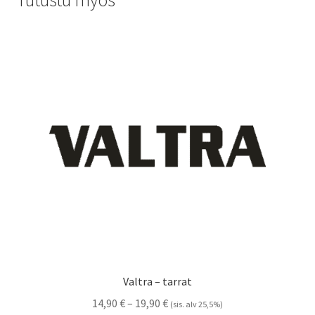
Valtra – tarrat
Hintaluokka:
14,90
€
–
19,90
€
(sis. alv 25,5%)