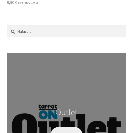
29,90 €
9,90
€
(sis. alv 25,5%)
Haku:
Outlet