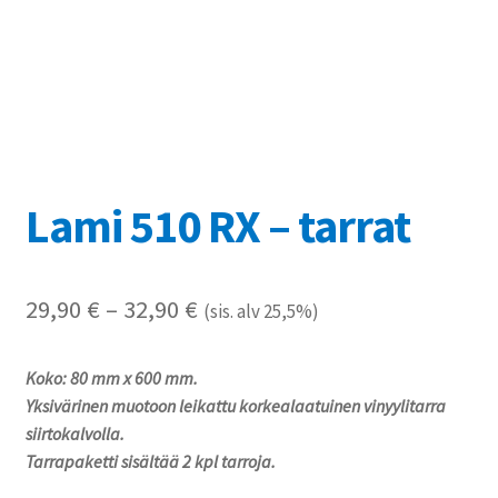
Referenssit
Silityskuvioiden kiinnitysohjeet
Tarrojen kiinnitysohjeet
Teollisuus & Kiinteistö
Lami 510 RX – tarrat
Tietoa meistä
Hintaluokka:
29,90
€
–
32,90
€
(sis. alv 25,5%)
Toimitusehdot
29,90 €
Koko: 80 mm x 600 mm.
Värikartta
-
Yksivärinen muotoon leikattu korkealaatuinen vinyylitarra
32,90 €
siirtokalvolla.
Kassa
Tarrapaketti sisältää 2 kpl tarroja.