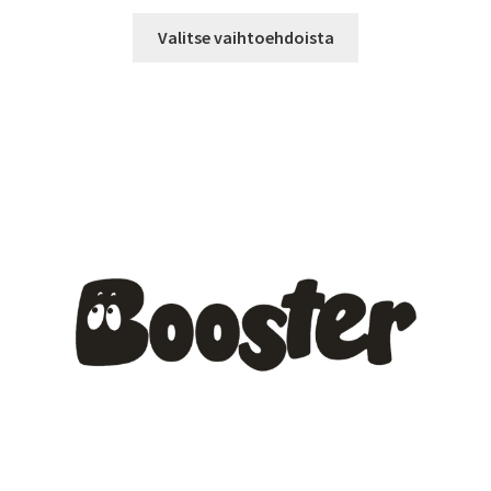
14,90 €
Tällä
-
Valitse vaihtoehdoista
tuotteella
19,90 €
on
useampi
muunnelma.
Voit
tehdä
valinnat
tuotteen
sivulla.