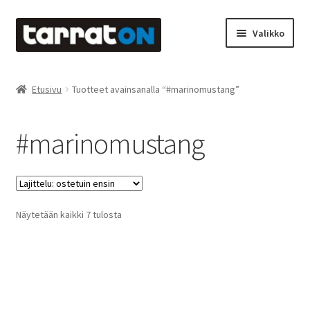
Siirry
Siirry
Valikko
navigointiin
sisältöön
Etusivu
Etusivu
Tuotteet avainsanalla “#marinomustang”
Kyltit
#marinomustang
Laserleikkaus & -kaiverrus
Mainosteippaukset & teippausten poisto
Suosituimmat
Näytetään kaikki 7 tulosta
Muovitarrat & tulostetut tarrat
ensin
Oma tili
Ostoskori