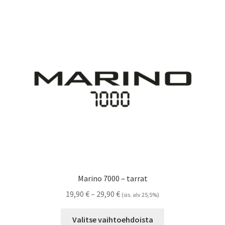
Voit
tehdä
valinnat
tuotteen
sivulla.
Marino 7000 – tarrat
Hintaluokka:
19,90
€
–
29,90
€
(sis. alv 25,5%)
19,90 €
Tällä
-
Valitse vaihtoehdoista