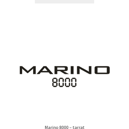
tuotteella
29,90 €
on
useampi
muunnelma.
Voit
tehdä
valinnat
tuotteen
sivulla.
Marino 8000 – tarrat