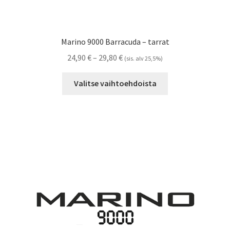
Marino 9000 Barracuda – tarrat
Hintaluokka:
24,90
€
–
29,80
€
(sis. alv 25,5%)
24,90 €
Tällä
-
Valitse vaihtoehdoista
tuotteella
29,80 €
on
useampi
muunnelma.
Voit
tehdä
valinnat
tuotteen
sivulla.