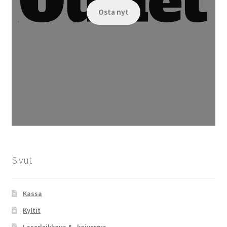
Osta nyt
Sivut
Kassa
Kyltit
Laserleikkaus & -kaiverrus