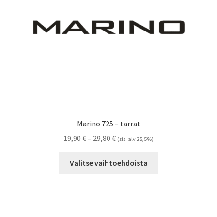
sivulla.
Marino 725 – tarrat
Hintaluokka:
19,90
€
–
29,80
€
(sis. alv 25,5%)
19,90 €
Tällä
-
Valitse vaihtoehdoista
tuotteella
29,80 €
on
useampi
muunnelma.