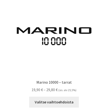
Voit
tehdä
valinnat
tuotteen
sivulla.
Marino 10000 – tarrat
Hintaluokka:
19,90
€
–
29,80
€
(sis. alv 25,5%)
19,90 €
Tällä
-
Valitse vaihtoehdoista
tuotteella
29,80 €