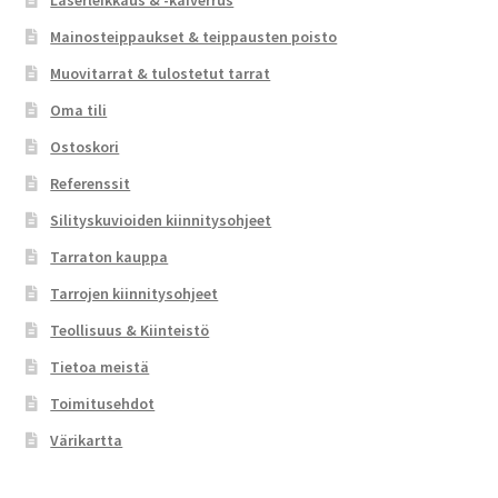
Mainosteippaukset & teippausten poisto
Muovitarrat & tulostetut tarrat
Oma tili
Ostoskori
Referenssit
Silityskuvioiden kiinnitysohjeet
Tarraton kauppa
Tarrojen kiinnitysohjeet
Teollisuus & Kiinteistö
Tietoa meistä
Toimitusehdot
Värikartta