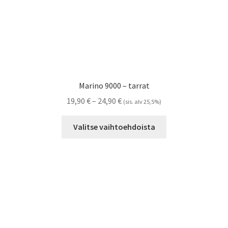
Marino 9000 – tarrat
Hintaluokka:
19,90
€
–
24,90
€
(sis. alv 25,5%)
19,90 €
Tällä
-
Valitse vaihtoehdoista
tuotteella
24,90 €
on
useampi
muunnelma.
Voit
tehdä
valinnat
tuotteen