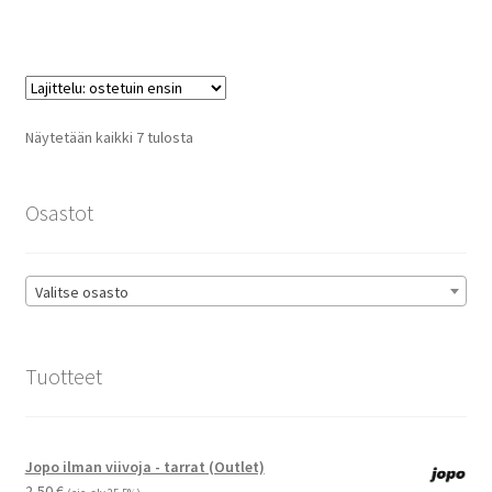
on
useampi
muunnelma.
Voit
tehdä
Suosituimmat
Näytetään kaikki 7 tulosta
valinnat
ensin
tuotteen
sivulla.
Osastot
Valitse osasto
Tuotteet
Jopo ilman viivoja - tarrat (Outlet)
2,50
€