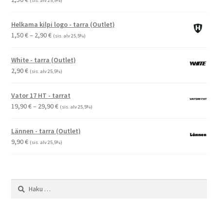
(sis. alv 25,5%)
Helkama kilpi logo - tarra (Outlet)
Hintaluokka:
1,50
€
–
2,90
€
(sis. alv 25,5%)
1,50 €
-
White - tarra (Outlet)
2,90 €
2,90
€
(sis. alv 25,5%)
Vator 17 HT - tarrat
Hintaluokka:
19,90
€
–
29,90
€
(sis. alv 25,5%)
19,90 €
-
Lännen - tarra (Outlet)
29,90 €
9,90
€
(sis. alv 25,5%)
Haku: