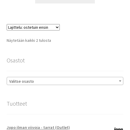
tuotteella
22,90 €
on
useampi
muunnelma.
Voit
tehdä
Suosituimmat
Näytetään kaikki 2 tulosta
valinnat
ensin
tuotteen
sivulla.
Osastot
Valitse osasto
Tuotteet
Jopo ilman viivoja - tarrat (Outlet)