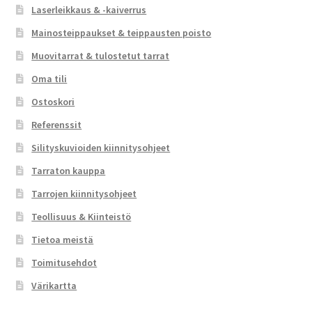
Laserleikkaus & -kaiverrus
Mainosteippaukset & teippausten poisto
Muovitarrat & tulostetut tarrat
Oma tili
Ostoskori
Referenssit
Silityskuvioiden kiinnitysohjeet
Tarraton kauppa
Tarrojen kiinnitysohjeet
Teollisuus & Kiinteistö
Tietoa meistä
Toimitusehdot
Värikartta