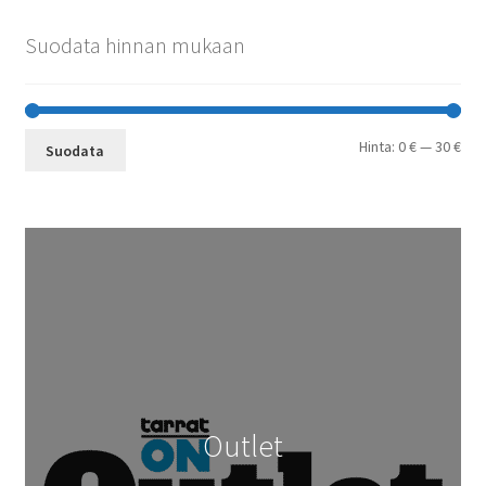
Suodata hinnan mukaan
Min
Mak
Hinta:
0 €
—
30 €
Suodata
Outlet