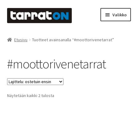
Siirry
Siirry
Valikko
navigointiin
sisältöön
Etusivu
Etusivu
Tuotteet avainsanalla “#moottorivenetarrat”
Kyltit
#moottorivenetarrat
Laserleikkaus & -kaiverrus
Mainosteippaukset & teippausten poisto
Suosituimmat
Näytetään kaikki 2 tulosta
Muovitarrat & tulostetut tarrat
ensin
Oma tili
Ostoskori