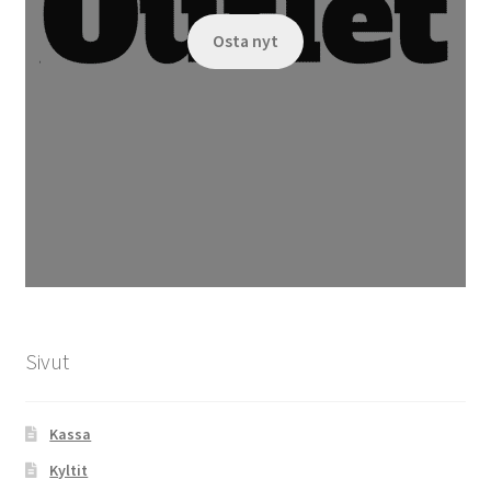
Osta nyt
Sivut
Kassa
Kyltit