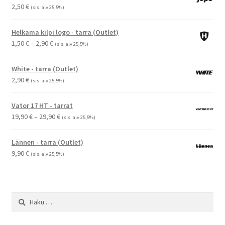
2,50
€
(sis. alv 25,5%)
Helkama kilpi logo - tarra (Outlet)
Hintaluokka:
1,50
€
–
2,90
€
(sis. alv 25,5%)
1,50 €
-
White - tarra (Outlet)
2,90 €
2,90
€
(sis. alv 25,5%)
Vator 17 HT - tarrat
Hintaluokka:
19,90
€
–
29,90
€
(sis. alv 25,5%)
19,90 €
-
Lännen - tarra (Outlet)
29,90 €
9,90
€
(sis. alv 25,5%)
Haku: