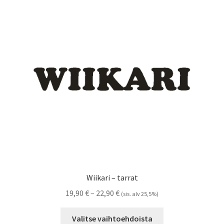
Voit
tehdä
valinnat
tuotteen
sivulla.
Wiikari – tarrat
Hintaluokka:
19,90
€
–
22,90
€
(sis. alv 25,5%)
19,90 €
Tällä
-
Valitse vaihtoehdoista