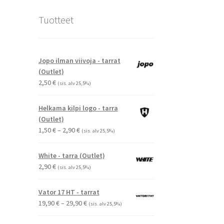
Tuotteet
Jopo ilman viivoja - tarrat
(Outlet)
2,50
€
(sis. alv 25,5%)
Helkama kilpi logo - tarra
(Outlet)
Hintaluokka:
1,50
€
–
2,90
€
(sis. alv 25,5%)
1,50 €
-
White - tarra (Outlet)
2,90 €
2,90
€
(sis. alv 25,5%)
Vator 17 HT - tarrat
Hintaluokka:
19,90
€
–
29,90
€
(sis. alv 25,5%)
19,90 €