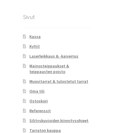
Sivut
Kassa
Kyltit
Laserleikkaus & -kaiverrus
Mainosteippaukset &
teippausten poisto
Muovitarrat & tulostetut tarrat
Oma tili
Ostoskori
Referenssit
Silityskuvioiden kiinnitysohjeet
Tarraton kauppa