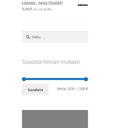
-
Lännen - tarra (Outlet)
29,90 €
9,90
€
(sis. alv 25,5%)
Haku:
Suodata hinnan mukaan
Minimihinta
Maksimihinta
Hinta:
10 €
—
100 €
Suodata