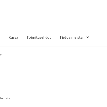
i
Kassa
Toimitusehdot
Tietoa meistä
osteippaukset & teippausten poisto
Muovitarrat & tulostetut tar
a”
en kiinnitysohjeet
Tarrojen kiinnitysohjeet
Teollisuus & Kiinteistö
sa
Suosituimmat
 tulosta
ensin