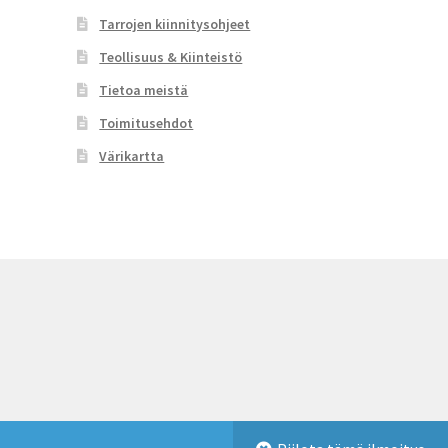
Tarrojen kiinnitysohjeet
Teollisuus & Kiinteistö
Tietoa meistä
Toimitusehdot
Värikartta