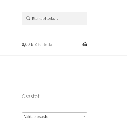
Etsi:
Haku
0,00
€
0 tuotetta
rat
Osastot
Valitse osasto