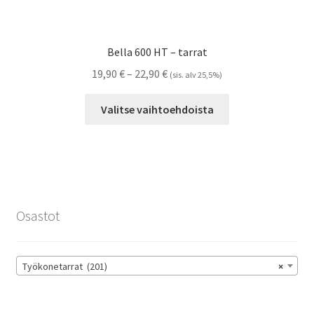
Bella 600 HT – tarrat
Hintaluokka:
19,90
€
–
22,90
€
(sis. alv 25,5%)
19,90 €
Tällä
-
Valitse vaihtoehdoista
tuotteella
22,90 €
on
useampi
muunnelma.
Voit
tehdä
Osastot
valinnat
tuotteen
sivulla.
Työkonetarrat (201)
×