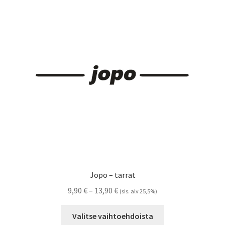
Jopo – tarrat
Hintaluokka:
9,90
€
–
13,90
€
(sis. alv 25,5%)
9,90 €
Tällä
-
Valitse vaihtoehdoista
tuotteella