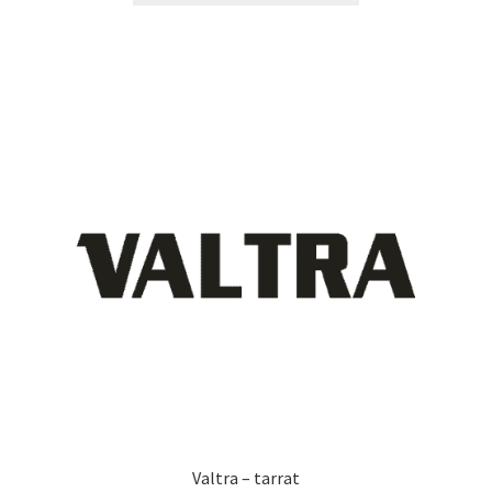
13,90 €
on
useampi
muunnelma.
Voit
tehdä
valinnat
tuotteen
sivulla.
Valtra – tarrat