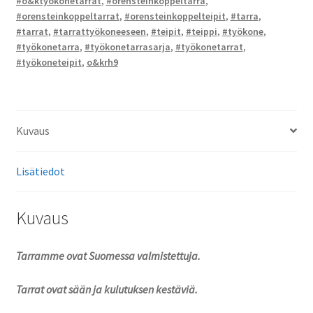
#o&ktyökonetarrat
,
#orensteinkoppeltarra
,
#orensteinkoppeltarrat
,
#orensteinkoppelteipit
,
#tarra
,
#tarrat
,
#tarrattyökoneeseen
,
#teipit
,
#teippi
,
#työkone
,
#työkonetarra
,
#työkonetarrasarja
,
#työkonetarrat
,
#työkoneteipit
,
o&krh9
Kuvaus
Lisätiedot
Kuvaus
Tarramme ovat Suomessa valmistettuja.
Tarrat ovat sään ja kulutuksen kestäviä.