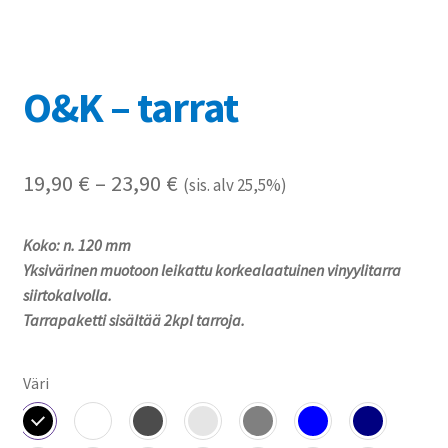
Referenssit
Silityskuvioiden kiinnitysohjeet
O&K – tarrat
Tarrojen kiinnitysohjeet
Hintaluokka:
19,90
€
–
23,90
€
Teollisuus & Kiinteistö
(sis. alv 25,5%)
19,90 €
Tietoa meistä
Koko: n. 120 mm
-
Yksivärinen muotoon leikattu korkealaatuinen vinyylitarra
23,90 €
Toimitusehdot
siirtokalvolla.
Tarrapaketti sisältää 2kpl tarroja.
Värikartta
Väri
Kassa