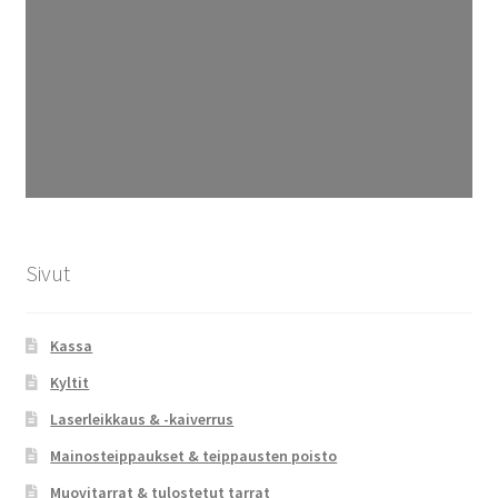
Sivut
Kassa
Kyltit
Laserleikkaus & -kaiverrus
Mainosteippaukset & teippausten poisto
Muovitarrat & tulostetut tarrat