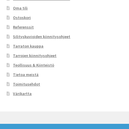
Oma tili
Ostoskori
Referenssit
Silityskuvioiden kiinnitysohjeet
Tarraton kauppa
Tarrojen kiinnitysohjeet
Teollisuus & Kiinteistö
Tietoa meistä
Toimitusehdot
Värikartta