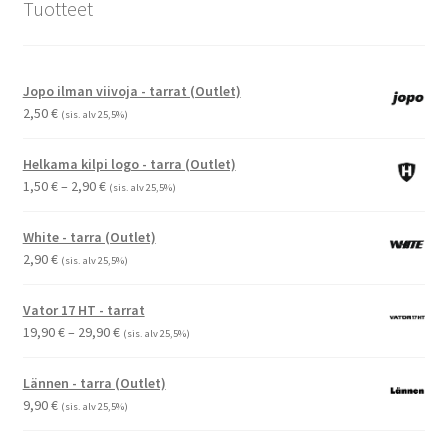
Tuotteet
Jopo ilman viivoja - tarrat (Outlet)
2,50
€
(sis. alv 25,5%)
Helkama kilpi logo - tarra (Outlet)
Hintaluokka:
1,50
€
–
2,90
€
(sis. alv 25,5%)
1,50 €
-
White - tarra (Outlet)
2,90 €
2,90
€
(sis. alv 25,5%)
Vator 17 HT - tarrat
Hintaluokka:
19,90
€
–
29,90
€
(sis. alv 25,5%)
19,90 €
-
Lännen - tarra (Outlet)
29,90 €
9,90
€
(sis. alv 25,5%)