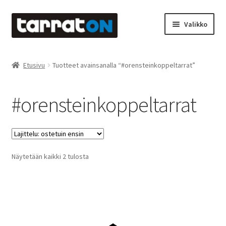
Siirry
Siirry
Valikko
navigointiin
sisältöön
Etusivu
Etusivu
Tuotteet avainsanalla “#orensteinkoppeltarrat”
Kyltit
#orensteinkoppeltarrat
Laserleikkaus & -kaiverrus
Mainosteippaukset & teippausten poisto
Suosituimmat
Näytetään kaikki 2 tulosta
Muovitarrat & tulostetut tarrat
ensin
Oma tili
Ostoskori