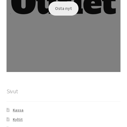
Osta nyt
Sivut
Kassa
Kyltit