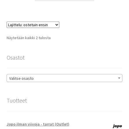
98,90 €
on
useampi
muunnelma.
Voit
tehdä
Suosituimmat
Näytetään kaikki 2 tulosta
valinnat
ensin
tuotteen
sivulla.
Osastot
Valitse osasto
Tuotteet
Jopo ilman viivoja - tarrat (Outlet)