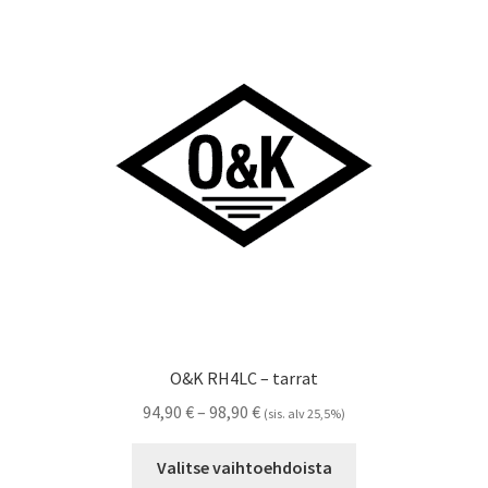
Voit
tehdä
valinnat
tuotteen
sivulla.
O&K RH4LC – tarrat
Hintaluokka:
94,90
€
–
98,90
€
(sis. alv 25,5%)
94,90 €
Tällä
-
Valitse vaihtoehdoista
tuotteella