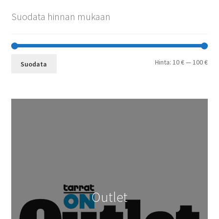
Suodata hinnan mukaan
Min
Mak
Hinta:
10 €
—
100 €
Suodata
Outlet