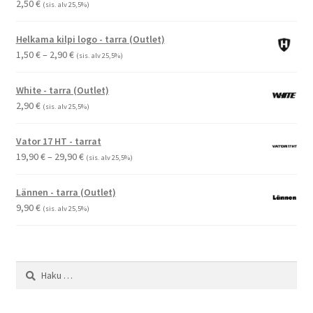
2,50
€
(sis. alv 25,5%)
Helkama kilpi logo - tarra (Outlet)
Hintaluokka:
1,50
€
–
2,90
€
(sis. alv 25,5%)
1,50 €
-
White - tarra (Outlet)
2,90 €
2,90
€
(sis. alv 25,5%)
Vator 17 HT - tarrat
Hintaluokka:
19,90
€
–
29,90
€
(sis. alv 25,5%)
19,90 €
-
Lännen - tarra (Outlet)
29,90 €
9,90
€
(sis. alv 25,5%)
Haku: