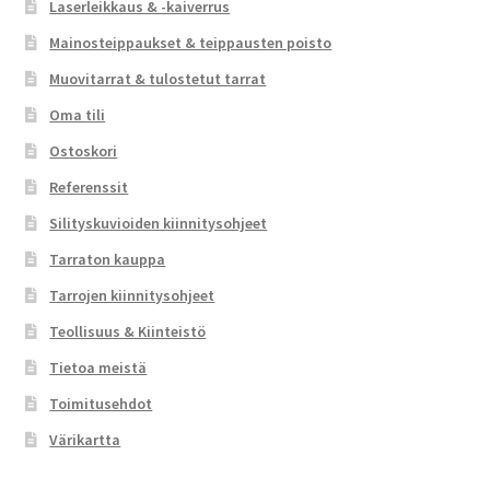
Laserleikkaus & -kaiverrus
Mainosteippaukset & teippausten poisto
Muovitarrat & tulostetut tarrat
Oma tili
Ostoskori
Referenssit
Silityskuvioiden kiinnitysohjeet
Tarraton kauppa
Tarrojen kiinnitysohjeet
Teollisuus & Kiinteistö
Tietoa meistä
Toimitusehdot
Värikartta