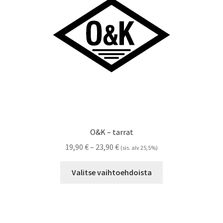
Referenssit
Silityskuvioiden kiinnitysohjeet
Tarrojen kiinnitysohjeet
Teollisuus & Kiinteistö
Tietoa meistä
O&K – tarrat
Toimitusehdot
Hintaluokka:
19,90
€
–
23,90
€
(sis. alv 25,5%)
19,90 €
Tällä
Värikartta
-
Valitse vaihtoehdoista
tuotteella
23,90 €
on
Kassa
useampi
muunnelma.