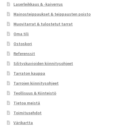
Laserleikkaus & -kaiverrus
Mainosteippaukset & teippausten poisto
Muovitarrat & tulostetut tarrat
Oma tili
Ostoskori
Referenssit
Silityskuvioiden kiinnitysohjeet
Tarraton kauppa
Tarrojen kiinnitysohjeet
Teollisuus & Kiinteistö
Tietoa meistä
Toimitusehdot
Värikartta