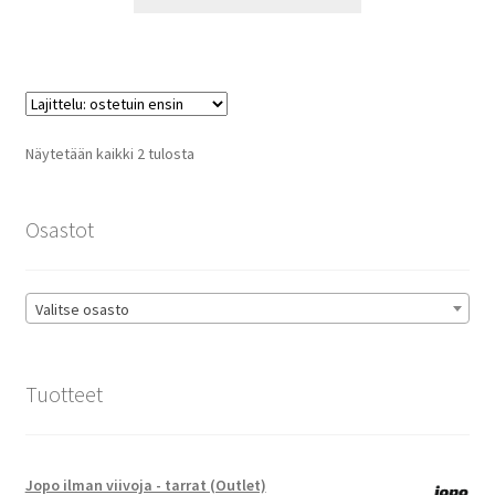
tuotteella
24,90 €
on
useampi
muunnelma.
Voit
tehdä
Suosituimmat
Näytetään kaikki 2 tulosta
valinnat
ensin
tuotteen
sivulla.
Osastot
Valitse osasto
Tuotteet
Jopo ilman viivoja - tarrat (Outlet)