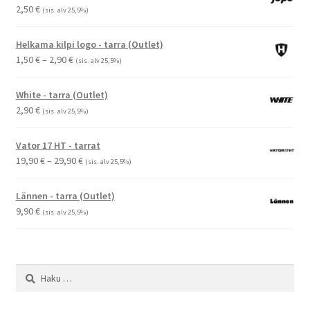
2,50
€
(sis. alv 25,5%)
Helkama kilpi logo - tarra (Outlet)
Hintaluokka:
1,50
€
–
2,90
€
(sis. alv 25,5%)
1,50 €
-
White - tarra (Outlet)
2,90 €
2,90
€
(sis. alv 25,5%)
Vator 17 HT - tarrat
Hintaluokka:
19,90
€
–
29,90
€
(sis. alv 25,5%)
19,90 €
-
Lännen - tarra (Outlet)
29,90 €
9,90
€
(sis. alv 25,5%)
Haku: