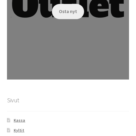
Osta nyt
Sivut
Kassa
Kyltit