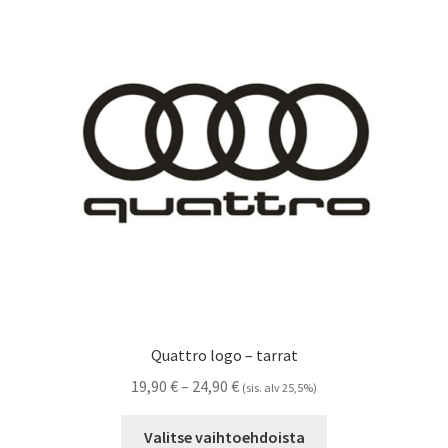
Voit
tehdä
valinnat
tuotteen
sivulla.
Quattro logo – tarrat
Hintaluokka:
19,90
€
–
24,90
€
(sis. alv 25,5%)
19,90 €
Tällä
-
Valitse vaihtoehdoista