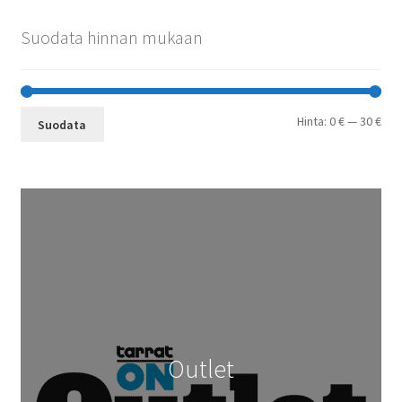
Suodata hinnan mukaan
Min
Mak
Hinta:
0 €
—
30 €
Suodata
Outlet