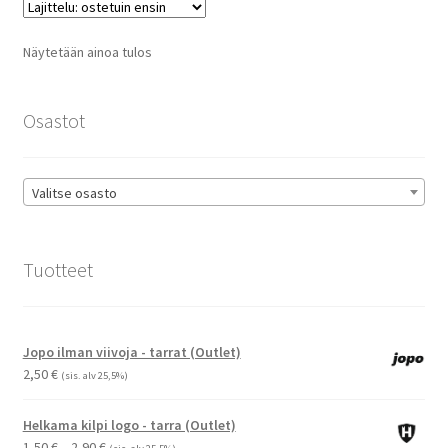
Näytetään ainoa tulos
Osastot
Valitse osasto
Tuotteet
Jopo ilman viivoja - tarrat (Outlet)
2,50
€
(sis. alv 25,5%)
Helkama kilpi logo - tarra (Outlet)
Hintaluokka:
1,50
€
–
2,90
€