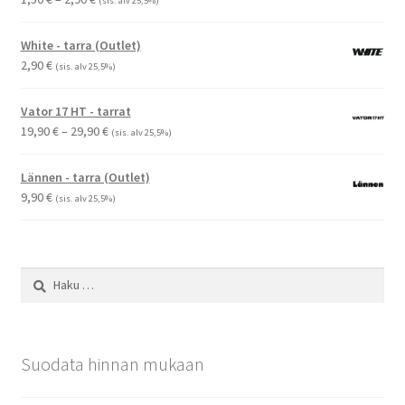
(sis. alv 25,5%)
1,50 €
-
White - tarra (Outlet)
2,90 €
2,90
€
(sis. alv 25,5%)
Vator 17 HT - tarrat
Hintaluokka:
19,90
€
–
29,90
€
(sis. alv 25,5%)
19,90 €
-
Lännen - tarra (Outlet)
29,90 €
9,90
€
(sis. alv 25,5%)
Haku:
Suodata hinnan mukaan