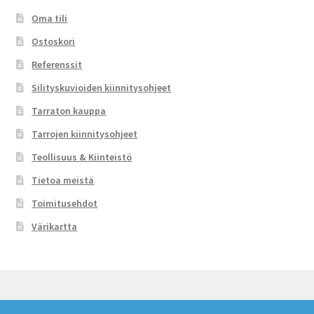
Oma tili
Ostoskori
Referenssit
Silityskuvioiden kiinnitysohjeet
Tarraton kauppa
Tarrojen kiinnitysohjeet
Teollisuus & Kiinteistö
Tietoa meistä
Toimitusehdot
Värikartta