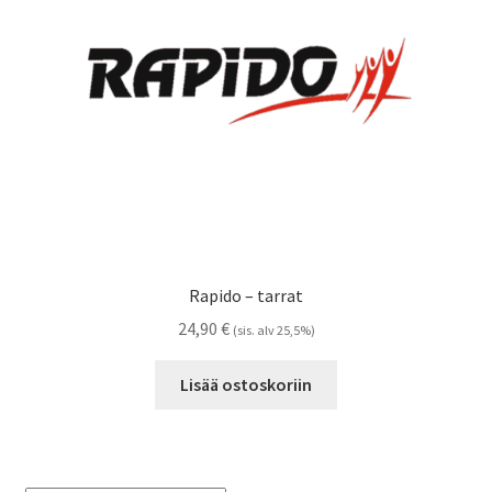
Referenssit
Silityskuvioiden kiinnitysohjeet
Tarrojen kiinnitysohjeet
Teollisuus & Kiinteistö
Tietoa meistä
Rapido – tarrat
Toimitusehdot
24,90
€
(sis. alv 25,5%)
Värikartta
Lisää ostoskoriin
Kassa