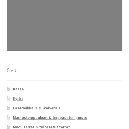
Sivut
Kassa
Kyltit
Laserleikkaus & -kaiverrus
Mainosteippaukset & teippausten poisto
Muovitarrat & tulostetut tarrat