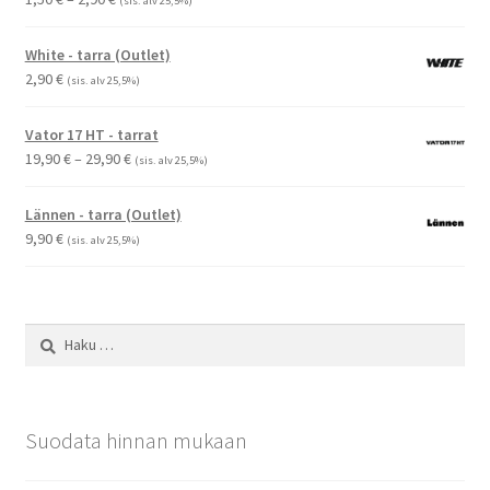
(sis. alv 25,5%)
1,50 €
-
White - tarra (Outlet)
2,90 €
2,90
€
(sis. alv 25,5%)
Vator 17 HT - tarrat
Hintaluokka:
19,90
€
–
29,90
€
(sis. alv 25,5%)
19,90 €
-
Lännen - tarra (Outlet)
29,90 €
9,90
€
(sis. alv 25,5%)
Haku:
Suodata hinnan mukaan