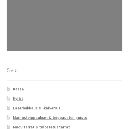
Sivut
Kassa
Kyltit
Laserleikkaus & -kaiverrus
Mainosteippaukset & teippausten poisto
Muovitarrat & tulostetut tarrat