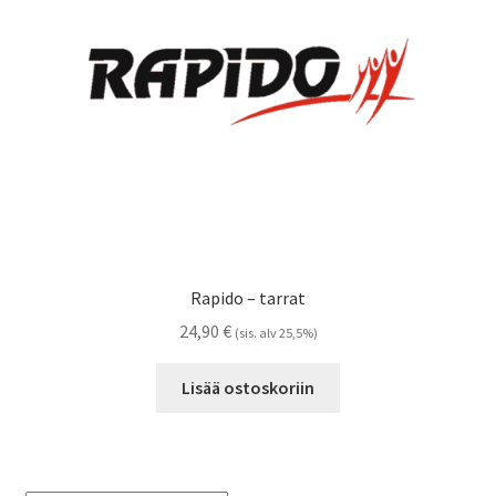
Referenssit
Silityskuvioiden kiinnitysohjeet
Tarrojen kiinnitysohjeet
Teollisuus & Kiinteistö
Tietoa meistä
Rapido – tarrat
Toimitusehdot
24,90
€
(sis. alv 25,5%)
Värikartta
Lisää ostoskoriin
Kassa