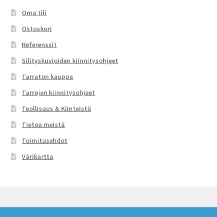
Oma tili
Ostoskori
Referenssit
Silityskuvioiden kiinnitysohjeet
Tarraton kauppa
Tarrojen kiinnitysohjeet
Teollisuus & Kiinteistö
Tietoa meistä
Toimitusehdot
Värikartta