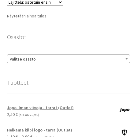
Näytetään ainoa tulos
Osastot
Valitse osasto
Tuotteet
Jopo ilman viivoja - tarrat (Outlet)
2,50
€
(sis. alv 25,5%)
Helkama kilpi logo - tarra (Outlet)
Hintaluokka:
1,50
€
–
2,90
€