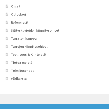
Oma tili
Ostoskori
Referenssit
Silityskuvioiden kiinnitysohjeet
Tarraton kauppa
Tarrojen kiinnitysohjeet
Teollisuus & Kiinteistö
Tietoa meistä
Toimitusehdot
Värikartta