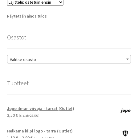
Voit
tehdä
Näytetään ainoa tulos
valinnat
tuotteen
sivulla.
Osastot
Valitse osasto
Tuotteet
Jopo ilman viivoja - tarrat (Outlet)
2,50
€
(sis. alv 25,5%)
Helkama kilpi logo - tarra (Outlet)
Hintaluokka:
1,50
€
–
2,90
€