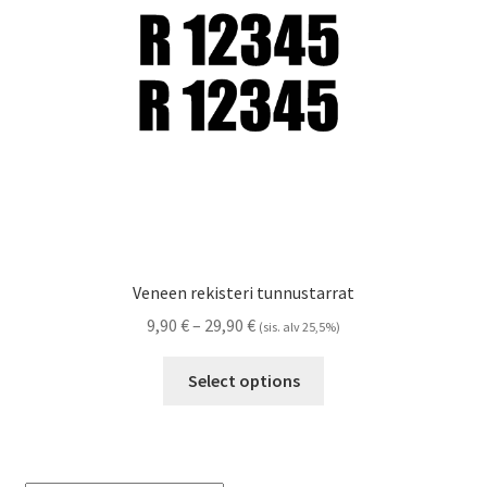
Referenssit
Silityskuvioiden kiinnitysohjeet
Tarrojen kiinnitysohjeet
Teollisuus & Kiinteistö
Tietoa meistä
Veneen rekisteri tunnustarrat
Toimitusehdot
Hintaluokka:
9,90
€
–
29,90
€
(sis. alv 25,5%)
9,90 €
Tällä
Värikartta
-
Select options
tuotteella
29,90 €
on
Kassa
useampi
muunnelma.