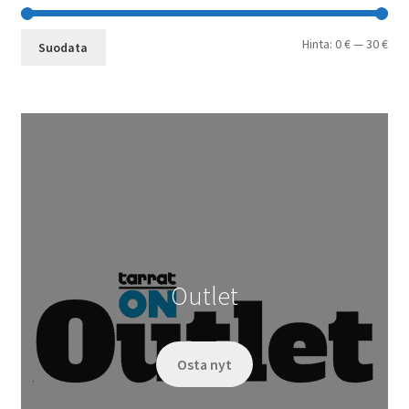
Min
Mak
Hinta:
0 €
—
30 €
Suodata
Outlet
Osta nyt