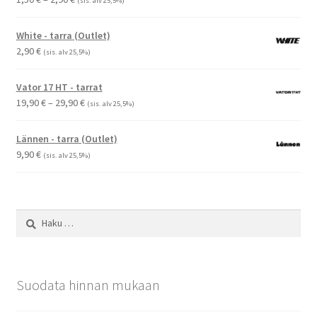
(sis. alv 25,5%)
1,50 €
-
White - tarra (Outlet)
2,90 €
2,90
€
(sis. alv 25,5%)
Vator 17 HT - tarrat
Hintaluokka:
19,90
€
–
29,90
€
(sis. alv 25,5%)
19,90 €
-
Lännen - tarra (Outlet)
29,90 €
9,90
€
(sis. alv 25,5%)
Haku:
Suodata hinnan mukaan