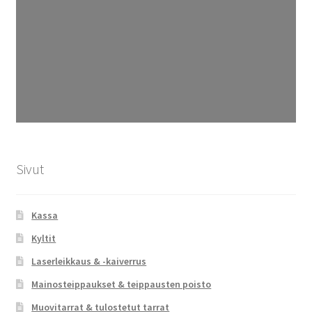
Sivut
Kassa
Kyltit
Laserleikkaus & -kaiverrus
Mainosteippaukset & teippausten poisto
Muovitarrat & tulostetut tarrat