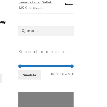
-
Voit
Lännen - tarra (Outlet)
29,90 €
tehdä
9,90
€
(sis. alv 25,5%)
valinnat
tuotteen
sivulla.
Haku:
Suodata hinnan mukaan
Minimihinta
Maksimihinta
Hinta:
0 €
—
60 €
Suodata
Tällä
tuotteella
on
useampi
muunnelma.
Voit