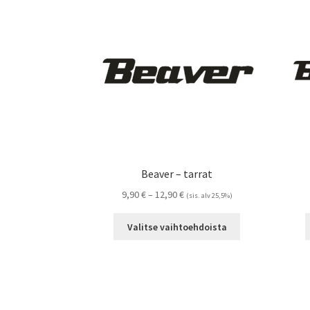
Voit
tehdä
valinnat
tuotteen
sivulla.
Beaver – tarrat
Hintaluokka:
9,90
€
–
12,90
€
(sis. alv 25,5%)
9,90 €
Tällä
-
Valitse vaihtoehdoista
tuotteella
12,90 €
on
useampi
muunnelma.
Voit