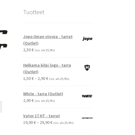
Tuotteet
Jopo ilman viivoja - tarrat
(Outlet)
2,50
€
(sis. alv 25,5%)
Helkama kilpi logo - tarra
(Outlet)
Hintaluokka:
1,50
€
–
2,90
€
(sis. alv 25,5%)
1,50 €
-
White - tarra (Outlet)
2,90 €
2,90
€
(sis. alv 25,5%)
Tällä
tuotteella
Vator 17 HT - tarrat
on
Hintaluokka:
19,90
€
–
29,90
€
(sis. alv 25,5%)
useampi
19,90 €
muunnelma.