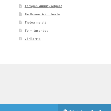
Tarrojen kiinnitysohjeet
Teollisuus & Kiinteistö
Tietoa meistä
Toimitusehdot
Värikartta