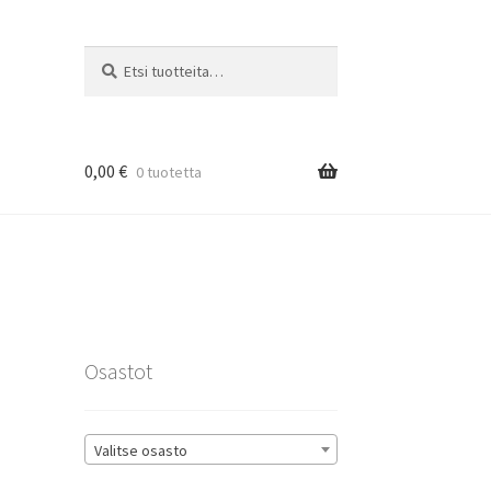
Etsi:
Haku
0,00
€
0 tuotetta
rat
Osastot
Valitse osasto