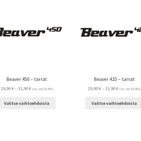
Voit
tehdä
valinnat
tuotteen
sivulla.
Beaver 450 – tarrat
Beaver 425 – tarrat
Hintaluokka:
Hintaluokka:
29,90
€
–
32,90
€
29,90
€
–
32,90
€
(sis. alv 25,5%)
(sis. alv 25,5%)
29,90 €
29,90 €
Tällä
-
-
Valitse vaihtoehdoista
Valitse vaihtoehdoista
tuotteella
32,90 €
32,90 €
on
useampi
muunnelma.
Voit