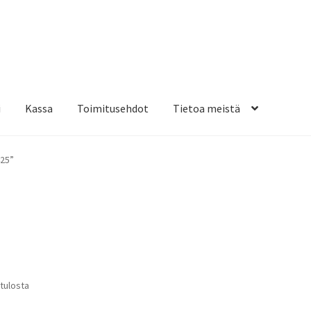
i
Kassa
Toimitusehdot
Tietoa meistä
osteippaukset & teippausten poisto
Muovitarrat & tulostetut tar
425”
en kiinnitysohjeet
Tarrojen kiinnitysohjeet
Teollisuus & Kiinteistö
sa
Suosituimmat
 tulosta
ensin