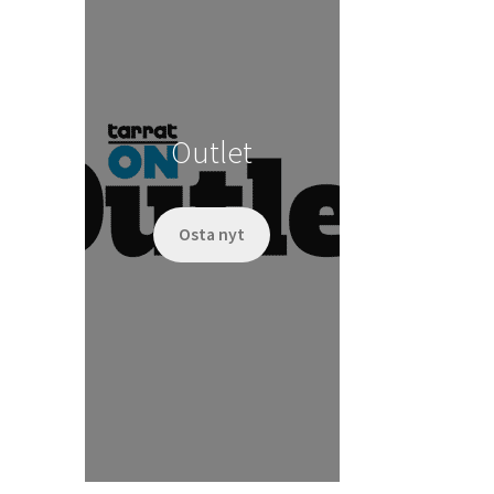
tehdä
valinnat
tuotteen
sivulla.
Outlet
Osta nyt