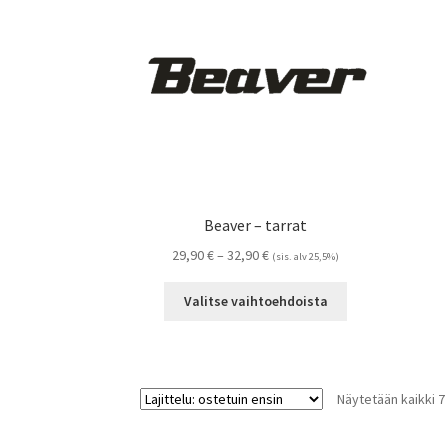
tehdä
valinnat
tuotteen
sivulla.
Beaver – tarrat
Hintaluokka:
29,90
€
–
32,90
€
(sis. alv 25,5%)
29,90 €
Tällä
-
Valitse vaihtoehdoista
tuotteella
32,90 €
on
useampi
muunnelma.
Näytetään kaikki 7
Voit
tehdä
valinnat