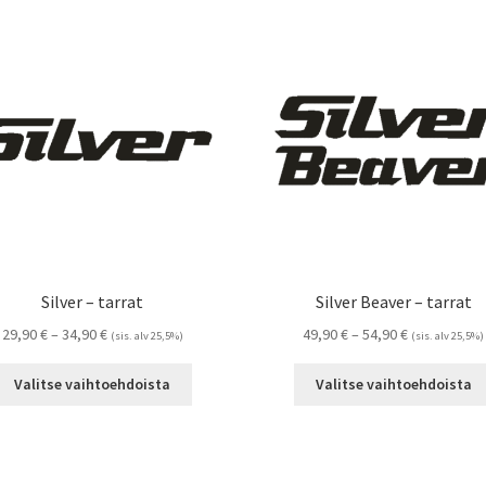
Silver – tarrat
Silver Beaver – tarrat
Hintaluokka:
Hintaluokka:
29,90
€
–
34,90
€
49,90
€
–
54,90
€
(sis. alv 25,5%)
(sis. alv 25,5%)
29,90 €
49,90 €
Tällä
-
-
Valitse vaihtoehdoista
Valitse vaihtoehdoista
tuotteella
34,90 €
54,90 €
on
useampi
muunnelma.