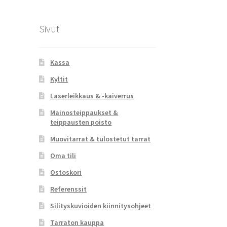
Sivut
Kassa
Kyltit
Laserleikkaus & -kaiverrus
Mainosteippaukset &
teippausten poisto
Muovitarrat & tulostetut tarrat
Oma tili
Ostoskori
Referenssit
Silityskuvioiden kiinnitysohjeet
Tarraton kauppa