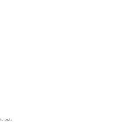
tehdä
valinnat
tuotteen
sivulla.
Suosituimmat
 tulosta
ensin