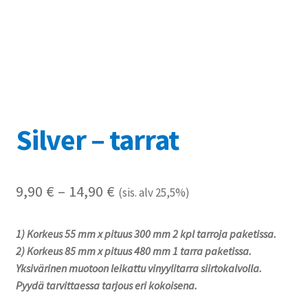
Referenssit
Silityskuvioiden kiinnitysohjeet
Tarrojen kiinnitysohjeet
Teollisuus & Kiinteistö
Silver – tarrat
Tietoa meistä
Hintaluokka:
9,90
€
–
14,90
€
(sis. alv 25,5%)
Toimitusehdot
9,90 €
1) Korkeus 55 mm x pituus 300 mm 2 kpl tarroja paketissa.
Värikartta
-
2) Korkeus 85 mm x pituus 480 mm 1 tarra paketissa.
14,90 €
Yksivärinen muotoon leikattu vinyylitarra siirtokalvolla.
Kassa
Pyydä tarvittaessa tarjous eri kokoisena.