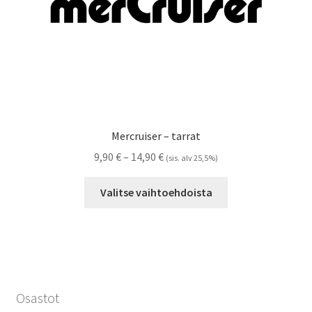
Mercruiser – tarrat
Hintaluokka:
9,90
€
–
14,90
€
(sis. alv 25,5%)
9,90 €
Tällä
-
Valitse vaihtoehdoista
tuotteella
14,90 €
on
useampi
muunnelma.
Voit
tehdä
Osastot
valinnat