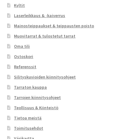
Kyltit
Laserleikkaus & -kaiverrus
Mainosteippaukset & teippausten poisto
Muovitarrat & tulostetut tarrat
Oma tili
Ostoskori
Referenssit
Silityskuvioiden kiinnitysohjeet
Tarraton kauppa
Tarrojen kiinnitysohjeet
Teollisuus & Kiinteistö
Tietoa meistä
Toimitusehdot
Värikartta