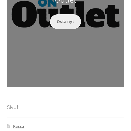
Osta nyt
Sivut
Kassa