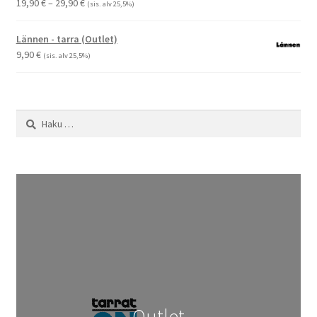
Hintaluokka:
19,90
€
–
29,90
€
(sis. alv 25,5%)
19,90 €
-
Lännen - tarra (Outlet)
29,90 €
9,90
€
(sis. alv 25,5%)
Haku:
Outlet