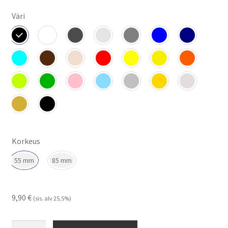
Väri
Korkeus
55 mm
85 mm
9,90
€
(sis. alv 25,5%)
Silver