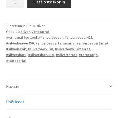
Lisää ostoskoriin
-
tarrat
määrä
Tuotetunnus (SKU):
silver
Osastot:
Silver
,
Venetarrat
Avainsanat tuotteelle
#silverbeaver
,
#silverbeaver425
,
#silverbeaver450
,
#silverbeavertarrasarja
,
#silverbeavertarrat
,
#silverhawk
,
#silverhawk520
,
#silverhawk520tarrat
,
#silvershark
,
#silvershark580
,
#silvertarrat
,
#tarrasarja
,
#tarrasarjat
Kuvaus
Lisätiedot