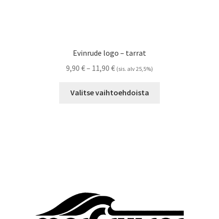
Evinrude logo – tarrat
Hintaluokka:
9,90
€
–
11,90
€
(sis. alv 25,5%)
9,90 €
Tällä
-
Valitse vaihtoehdoista
tuotteella
11,90 €
on
useampi
muunnelma.
Voit
tehdä
valinnat
tuotteen
sivulla.