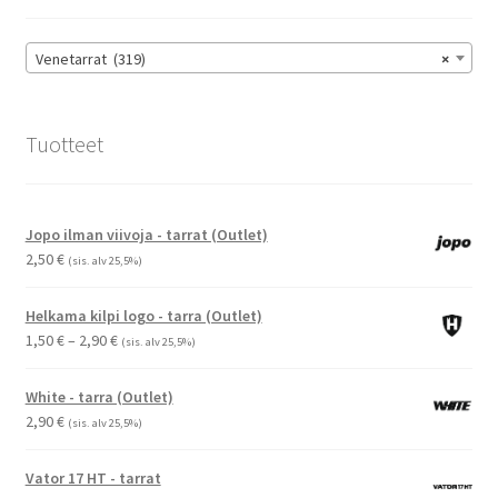
tuotteen
sivulla.
Venetarrat (319)
×
Tuotteet
Jopo ilman viivoja - tarrat (Outlet)
2,50
€
(sis. alv 25,5%)
Helkama kilpi logo - tarra (Outlet)
Hintaluokka:
1,50
€
–
2,90
€
(sis. alv 25,5%)
1,50 €
-
White - tarra (Outlet)
2,90 €
2,90
€
(sis. alv 25,5%)
Vator 17 HT - tarrat