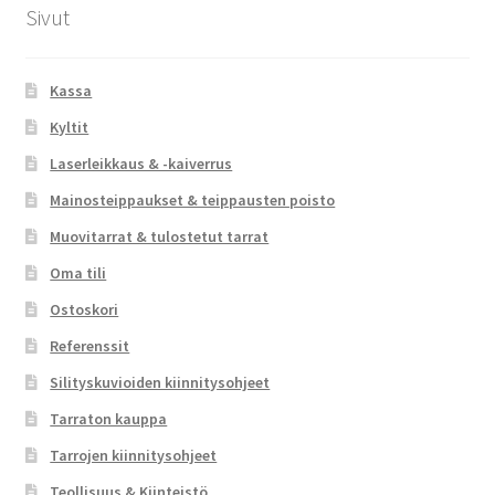
Sivut
Kassa
Kyltit
Laserleikkaus & -kaiverrus
Mainosteippaukset & teippausten poisto
Muovitarrat & tulostetut tarrat
Oma tili
Ostoskori
Referenssit
Silityskuvioiden kiinnitysohjeet
Tarraton kauppa
Tarrojen kiinnitysohjeet
Teollisuus & Kiinteistö