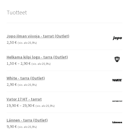
Tuotteet
Jopo ilman viivoja - tarrat (Outlet)
2,50
€
(sis. alv 25,5%)
Helkama kilpi logo - tarra (Outlet)
Hintaluokka:
1,50
€
–
2,90
€
(sis. alv 25,5%)
1,50 €
-
White - tarra (Outlet)
2,90 €
2,90
€
(sis. alv 25,5%)
Vator 17 HT - tarrat
Hintaluokka:
19,90
€
–
29,90
€
(sis. alv 25,5%)
19,90 €
-
Lännen - tarra (Outlet)
29,90 €
9,90
€
(sis. alv 25,5%)