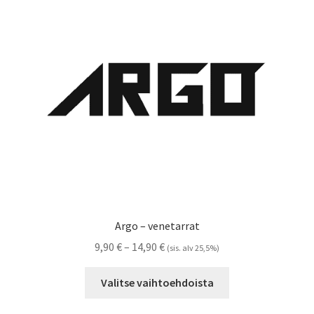
tehdä
valinnat
tuotteen
sivulla.
Argo – venetarrat
Hintaluokka:
9,90
€
–
14,90
€
(sis. alv 25,5%)
9,90 €
Tällä
-
Valitse vaihtoehdoista
tuotteella
14,90 €
on