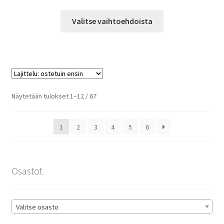
79,90 €
Tällä
-
Valitse vaihtoehdoista
tuotteella
83,90 €
on
useampi
muunnelma.
Voit
tehdä
Suosituimmat
Näytetään tulokset 1–12 / 67
valinnat
ensin
tuotteen
1
2
3
4
5
6
sivulla.
Osastot
Valitse osasto