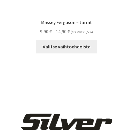
Massey Ferguson – tarrat
Hintaluokka:
9,90
€
–
14,90
€
(sis. alv 25,5%)
9,90 €
Tällä
-
Valitse vaihtoehdoista
tuotteella
14,90 €
on
useampi
muunnelma.
Voit
tehdä
valinnat
tuotteen
sivulla.