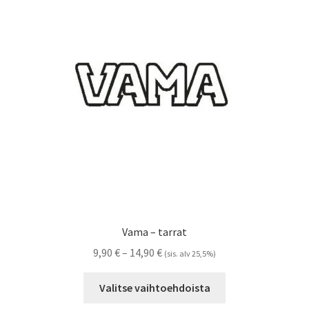
tehdä
valinnat
tuotteen
sivulla.
Vama – tarrat
Hintaluokka:
9,90
€
–
14,90
€
(sis. alv 25,5%)
9,90 €
Tällä
-
Valitse vaihtoehdoista
tuotteella
14,90 €