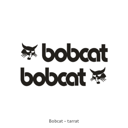
on
useampi
muunnelma.
Voit
tehdä
valinnat
tuotteen
sivulla.
Bobcat – tarrat