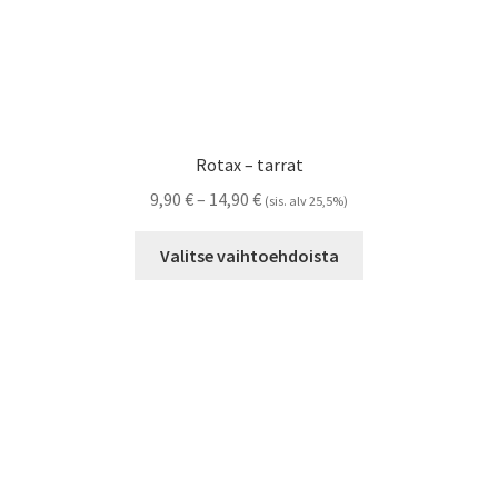
Rotax – tarrat
Hintaluokka:
9,90
€
–
14,90
€
(sis. alv 25,5%)
9,90 €
Tällä
-
Valitse vaihtoehdoista
tuotteella
14,90 €
on
useampi
muunnelma.
Voit
tehdä
valinnat
tuotteen
sivulla.