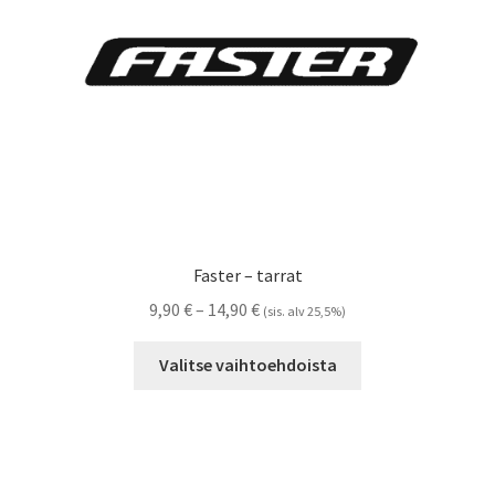
sivulla.
Faster – tarrat
Hintaluokka:
9,90
€
–
14,90
€
(sis. alv 25,5%)
9,90 €
Tällä
-
Valitse vaihtoehdoista
tuotteella
14,90 €
on
useampi
muunnelma.
Voit