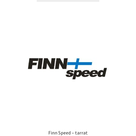
11,90 €
on
useampi
muunnelma.
Voit
tehdä
valinnat
tuotteen
sivulla.
Finn Speed – tarrat