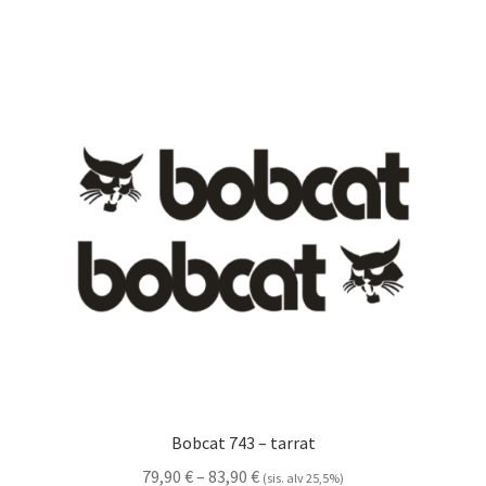
useampi
muunnelma.
Voit
tehdä
valinnat
tuotteen
sivulla.
Bobcat 743 – tarrat
Hintaluokka:
79,90
€
–
83,90
€
(sis. alv 25,5%)