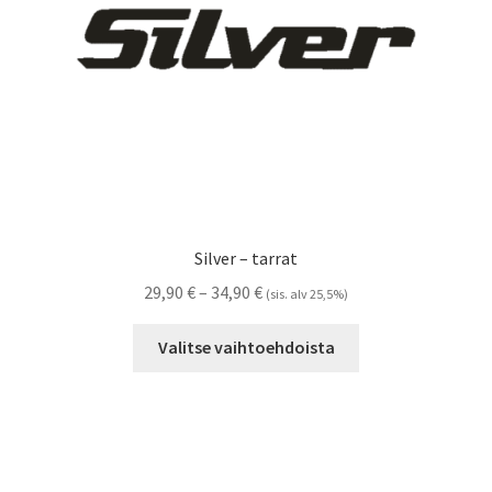
Silver – tarrat
Hintaluokka:
29,90
€
–
34,90
€
(sis. alv 25,5%)
29,90 €
Tällä
-
Valitse vaihtoehdoista
tuotteella
34,90 €
on
useampi
muunnelma.
Voit