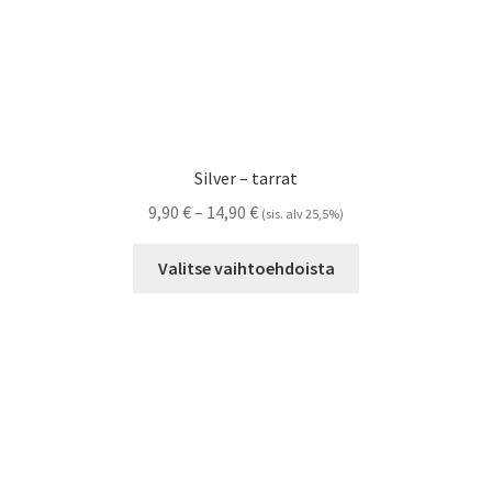
Silver – tarrat
Hintaluokka:
9,90
€
–
14,90
€
(sis. alv 25,5%)
9,90 €
Tällä
-
Valitse vaihtoehdoista
tuotteella
14,90 €
on
useampi
muunnelma.
Voit
tehdä
valinnat
tuotteen