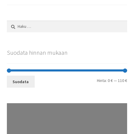
Haku:
Suodata hinnan mukaan
Min
Mak
Hinta:
0 €
—
110 €
Suodata