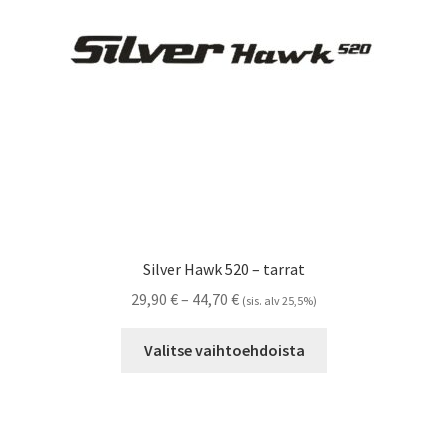
Referenssit
Silityskuvioiden kiinnitysohjeet
Tarrojen kiinnitysohjeet
Teollisuus & Kiinteistö
Tietoa meistä
Silver Hawk 520 – tarrat
Toimitusehdot
Hintaluokka:
29,90
€
–
44,70
€
(sis. alv 25,5%)
29,90 €
Tällä
Värikartta
-
Valitse vaihtoehdoista
tuotteella
44,70 €
on
Kassa
useampi
muunnelma.