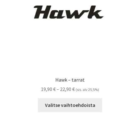
sivulla.
Hawk – tarrat
Hintaluokka:
19,90
€
–
22,90
€
(sis. alv 25,5%)
19,90 €
Tällä
-
Valitse vaihtoehdoista
tuotteella
22,90 €
on
useampi
muunnelma.