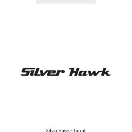
tuotteella
14,90 €
on
useampi
muunnelma.
Voit
tehdä
valinnat
tuotteen
sivulla.
Silver Hawk – tarrat