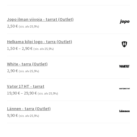
Jopo ilman viivoja - tarrat (Outlet)
2,50
€
(sis. alv 25,5%)
Helkama kilpi logo - tarra (Outlet)
Hintaluokka:
1,50
€
–
2,90
€
(sis. alv 25,5%)
1,50 €
-
White - tarra (Outlet)
2,90 €
2,90
€
(sis. alv 25,5%)
Vator 17 HT - tarrat
Hintaluokka:
19,90
€
–
29,90
€
(sis. alv 25,5%)
19,90 €
-
Lännen - tarra (Outlet)
29,90 €
9,90
€
(sis. alv 25,5%)