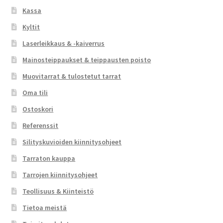
Kassa
Kyltit
Laserleikkaus & -kaiverrus
Mainosteippaukset & teippausten poisto
Muovitarrat & tulostetut tarrat
Oma tili
Ostoskori
Referenssit
Silityskuvioiden kiinnitysohjeet
Tarraton kauppa
Tarrojen kiinnitysohjeet
Teollisuus & Kiinteistö
Tietoa meistä