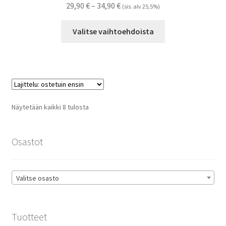
Hintaluokka:
29,90
€
–
34,90
€
(sis. alv 25,5%)
29,90 €
Tällä
-
Valitse vaihtoehdoista
tuotteella
34,90 €
on
useampi
muunnelma.
Voit
tehdä
Suosituimmat
Näytetään kaikki 8 tulosta
valinnat
ensin
tuotteen
sivulla.
Osastot
Valitse osasto
Tuotteet