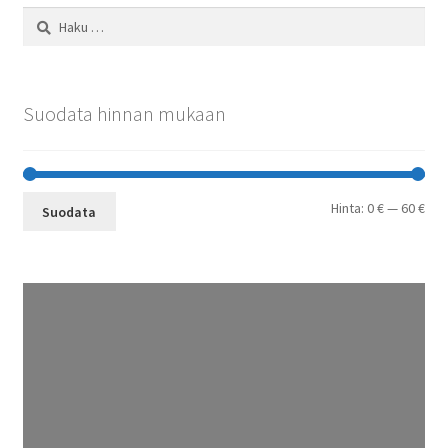
Haku:
Suodata hinnan mukaan
Min
Mak
Hinta:
0 €
—
60 €
Suodata