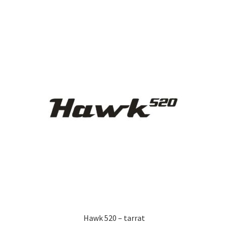
on
useampi
muunnelma.
Voit
tehdä
valinnat
tuotteen
sivulla.
Hawk 520 – tarrat