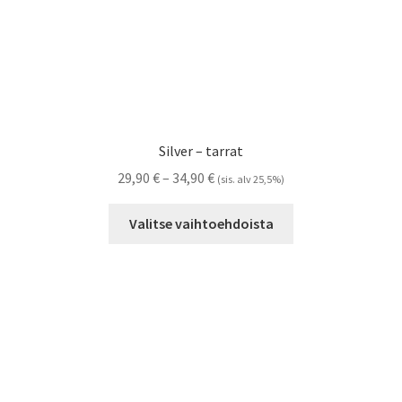
Silver – tarrat
Hintaluokka:
29,90
€
–
34,90
€
(sis. alv 25,5%)
29,90 €
Tällä
-
Valitse vaihtoehdoista
tuotteella
34,90 €
on
useampi
muunnelma.
Voit
tehdä
valinnat
tuotteen