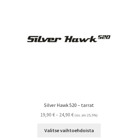
Voit
tehdä
valinnat
tuotteen
sivulla.
Silver Hawk 520 – tarrat
Hintaluokka:
19,90
€
–
24,90
€
(sis. alv 25,5%)
19,90 €
Tällä
-
Valitse vaihtoehdoista
tuotteella
24,90 €