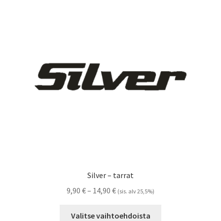
Voit
tehdä
valinnat
tuotteen
sivulla.
Silver – tarrat
Hintaluokka:
9,90
€
–
14,90
€
(sis. alv 25,5%)
9,90 €
Tällä
-
Valitse vaihtoehdoista