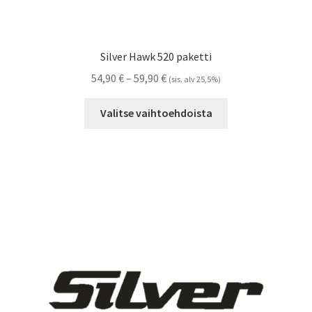
Silver Hawk 520 paketti
Hintaluokka:
54,90
€
–
59,90
€
(sis. alv 25,5%)
54,90 €
Tällä
-
Valitse vaihtoehdoista
tuotteella
59,90 €
on
useampi
muunnelma.
Voit
tehdä
valinnat
tuotteen
sivulla.