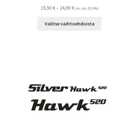
Hintaluokka:
19,90
€
–
24,90
€
(sis. alv 25,5%)
19,90 €
Tällä
-
Valitse vaihtoehdoista
tuotteella
24,90 €
on
useampi
muunnelma.
Voit
tehdä
valinnat
tuotteen
sivulla.