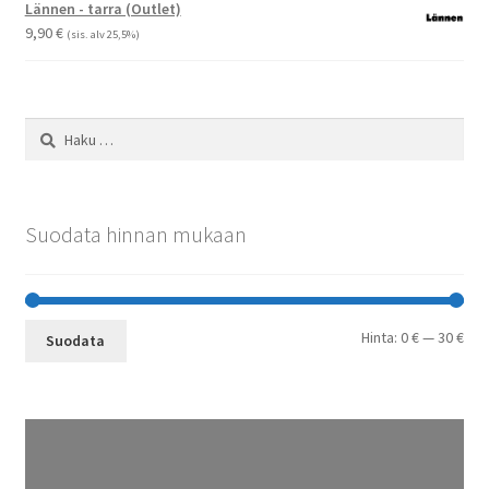
-
Lännen - tarra (Outlet)
29,90 €
9,90
€
(sis. alv 25,5%)
Haku:
Suodata hinnan mukaan
Min
Mak
Hinta:
0 €
—
30 €
Suodata