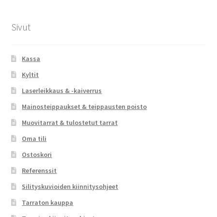
Sivut
Kassa
Kyltit
Laserleikkaus & -kaiverrus
Mainosteippaukset & teippausten poisto
Muovitarrat & tulostetut tarrat
Oma tili
Ostoskori
Referenssit
Silityskuvioiden kiinnitysohjeet
Tarraton kauppa