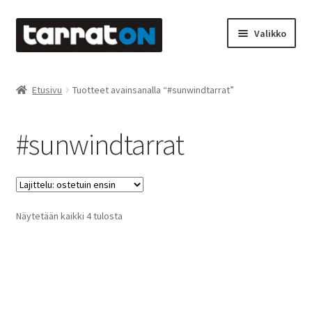
Siirry
Siirry
Valikko
navigointiin
sisältöön
Etusivu
Etusivu
Tuotteet avainsanalla “#sunwindtarrat”
Kyltit
#sunwindtarrat
Laserleikkaus & -kaiverrus
Mainosteippaukset & teippausten poisto
Suosituimmat
Näytetään kaikki 4 tulosta
Muovitarrat & tulostetut tarrat
ensin
Oma tili
Ostoskori