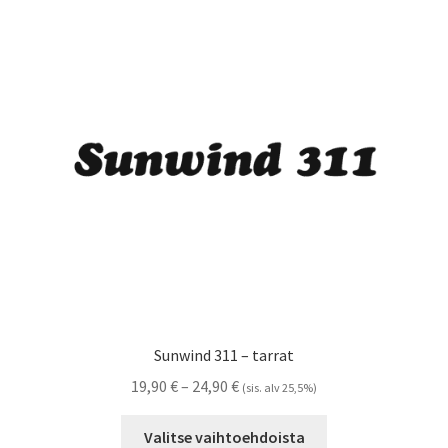
Voit
tehdä
valinnat
tuotteen
sivulla.
Sunwind 311 – tarrat
Hintaluokka:
19,90
€
–
24,90
€
(sis. alv 25,5%)
19,90 €
Tällä
-
Valitse vaihtoehdoista