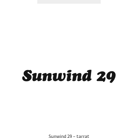
tuotteella
24,90 €
on
useampi
muunnelma.
Voit
tehdä
valinnat
tuotteen
sivulla.
Sunwind 29 – tarrat