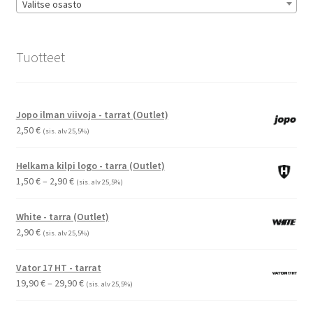
Valitse osasto
Tuotteet
Jopo ilman viivoja - tarrat (Outlet)
2,50
€
(sis. alv 25,5%)
Helkama kilpi logo - tarra (Outlet)
Hintaluokka:
1,50
€
–
2,90
€
(sis. alv 25,5%)
1,50 €
-
White - tarra (Outlet)
2,90 €
2,90
€
(sis. alv 25,5%)
Vator 17 HT - tarrat
Hintaluokka:
19,90
€
–
29,90
€
(sis. alv 25,5%)
19,90 €