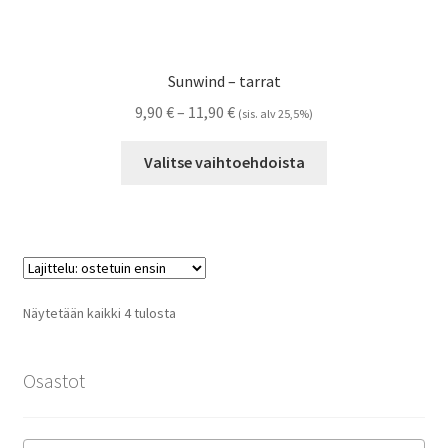
Sunwind – tarrat
Hintaluokka:
9,90
€
–
11,90
€
(sis. alv 25,5%)
9,90 €
Tällä
-
Valitse vaihtoehdoista
tuotteella
11,90 €
on
useampi
muunnelma.
Voit
tehdä
Suosituimmat
Näytetään kaikki 4 tulosta
valinnat
ensin
tuotteen
sivulla.
Osastot